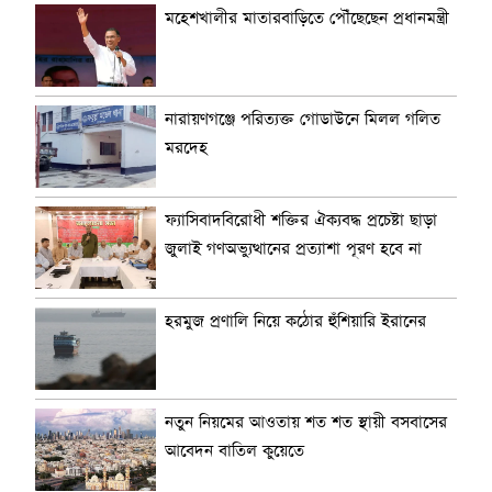
মহেশখালীর মাতারবাড়িতে পৌঁছেছেন প্রধানমন্ত্রী
নারায়ণগঞ্জে পরিত্যক্ত গোডাউনে মিলল গলিত
মরদেহ
ফ্যাসিবাদবিরোধী শক্তির ঐক্যবদ্ধ প্রচেষ্টা ছাড়া
জুলাই গণঅভ্যুত্থানের প্রত্যাশা পূরণ হবে না
হরমুজ প্রণালি নিয়ে কঠোর হুঁশিয়ারি ইরানের
নতুন নিয়মের আওতায় শত শত স্থায়ী বসবাসের
আবেদন বাতিল কুয়েতে