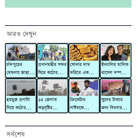
আরও দেখুন
চাঁদপুরের
প্রধানমন্ত্রীর সফর
সোনার দাম
ইভ্যালির মালিক
মেঘনায় জাহাজে
ঘিরে কঠোর
ভরিতে একলাফে
রাসেল দম্পতির
৫ মরদেহ,
নিরাপত্তা বলয়ে
বাড়ল ৯,৮৫৬
বিরুদ্ধে ৩১০
হাসপাতালে
বাবুনগর মাদ্রাসা
টাকা
কোটি টাকার
মারা গেলেন
মানিলন্ডারিং
হরমুজ প্রণালি
১৪ জেলায়
ক্রিকেটার
সুদের টাকার
আরও ২ জন
মামলা
নিয়ে কঠোর
ঝড়বৃষ্টির
নাঈমকে
জন্য বিধবার
হুঁশিয়ারি ইরানের
আভাস,
মারধরের ঘটনায়
গাভী নিয়ে
সতর্কসংকেত
অভিযুক্ত ওসিকে
গেলেন দাদন
প্রত্যাহার
ব্যবসায়ী
সর্বশেষ