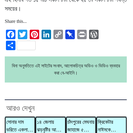
সময়ের।
Share this...
Facebook
Twitter
Pinterest
LinkedIn
Copy
Pinboard
Print
WordPre
Link
Share
বিনা অনুমতিতে এই সাইটের সংবাদ, আলোকচিত্র অডিও ও ভিডিও ব্যবহার
করা বে-আইনি।
আরও দেখুন
সোনার দাম
১৪ জেলায়
চাঁদপুরের মেঘনায়
ক্রিকেটার
ভরিতে একলাফে
ঝড়বৃষ্টির আভাস,
জাহাজে ৫
নাঈমকে