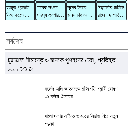
বাড়ল ৯,৮৫৬
সতর্কসংকেত
মরদেহ,
মারধরের ঘটনায়
হরমুজ প্রণালি
সাবেক সংসদ
সুদের টাকার
ইভ্যালির মালিক
টাকা
হাসপাতালে মারা
অভিযুক্ত
নিয়ে কঠোর
সদস্য মোশাররফ
জন্য বিধবার
রাসেল দম্পতির
গেলেন আরও ২
ওসিকে
হুঁশিয়ারি ইরানের
হোসেন মারা
গাভী নিয়ে
বিরুদ্ধে ৩১০
জন
প্রত্যাহার
গেছেন
গেলেন দাদন
কোটি টাকার
ব্যবসায়ী
মানিলন্ডারিং
সর্বশেষ
মামলা
চুয়াডাঙ্গা সীমান্তে ৩ জনকে পুশইনের চেষ্টা, প্রতিহত
করল বিজিবি
কর্নেল অলি আহমদকে রাষ্ট্রপতি প্রার্থী ঘোষণা
১১ দলীয় ঐক্যের
বাংলাদেশের মাটিতে ভারতের সিরিজ নিয়ে নতুন
শঙ্কা