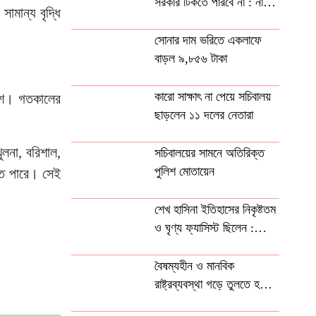
সরকার টিকতে পারবে না : নাহিদ
ামান্য বৃদ্ধি
ইসলাম
সোনার দাম ভরিতে একলাফে
বাড়ল ৯,৮৫৬ টাকা
কারো সাক্ষাৎ না পেয়ে সচিবালয়
াংশ। গতকালের
ছাড়লেন ১১ দলের নেতারা
লনা, বরিশাল,
সচিবালয়ের সামনে অতিরিক্ত
পুলিশ মোতায়েন
হতে পারে। সেই
শেখ হাসিনা ইতিহাসের নিকৃষ্টতম
ও ঘৃণ্য ফ্যাসিস্ট ছিলেন :
রিজভী
বৈষম্যহীন ও মানবিক
রাষ্ট্রব্যবস্থা গড়ে তুলতে হবে :
তথ্যমন্ত্রী