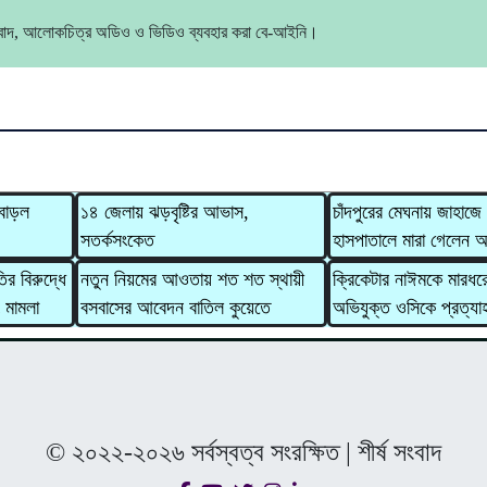
ংবাদ, আলোকচিত্র অডিও ও ভিডিও ব্যবহার করা বে-আইনি।
বাড়ল
১৪ জেলায় ঝড়বৃষ্টির আভাস,
চাঁদপুরের মেঘনায় জাহাজ
সতর্কসংকেত
হাসপাতালে মারা গেলেন
ির বিরুদ্ধে
নতুন নিয়মের আওতায় শত শত স্থায়ী
ক্রিকেটার নাঈমকে মারধর
ং মামলা
বসবাসের আবেদন বাতিল কুয়েতে
অভিযুক্ত ওসিকে প্রত্যা
© ২০২২-২০২৬ সর্বস্বত্ব সংরক্ষিত | শীর্ষ সংবাদ