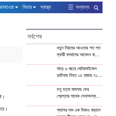
আবহাওয়া
ফিচার
স্বাস্থ্য
অন্যান্য
সর্বশেষ
নতুন নিয়মের আওতায় শত শত
স্থায়ী বসবাসের আবেদন বাতিল
কুয়েতে
সাড়ে ৬ বছরে মোটরসাইকেল
দুর্ঘটনায় নিহত ১৫ হাজার ৭১২
জন
তনু হত্যা মামলায় ফের
গ্রেপ্তার সাবেক সেনাসদস্য
টি।
হাফিজুর রহমান
ো হয়।
গ্যাসের দাম এক টাকাও বাড়ালে