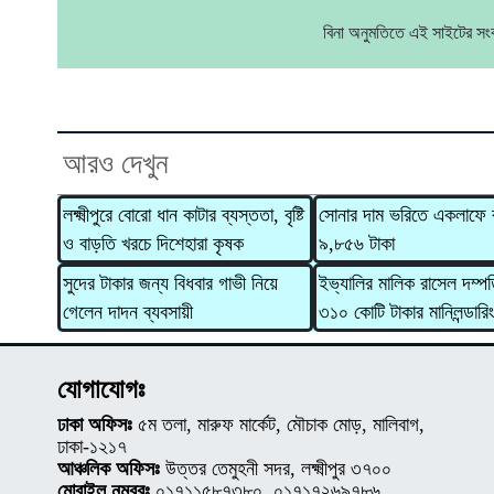
বিনা অনুমতিতে এই সাইটের স
আরও দেখুন
লক্ষ্মীপুরে বোরো ধান কাটার ব্যস্ততা, বৃষ্টি
সোনার দাম ভরিতে একলাফে 
ও বাড়তি খরচে দিশেহারা কৃষক
৯,৮৫৬ টাকা
সুদের টাকার জন্য বিধবার গাভী নিয়ে
ইভ্যালির মালিক রাসেল দম্পত
গেলেন দাদন ব্যবসায়ী
৩১০ কোটি টাকার মানিলন্ডারি
যোগাযোগঃ
ঢাকা অফিসঃ
৫ম তলা, মারুফ মার্কেট, মৌচাক মোড়, মালিবাগ,
ঢাকা-১২১৭
আঞ্চলিক অফিসঃ
উত্তর তেমুহনী সদর, লক্ষ্মীপুর ৩৭০০
মোবাইল নম্বরঃ
০১৭১১৫৮৭৩৮০, ০১৭১৭২৬৯৭৮৬