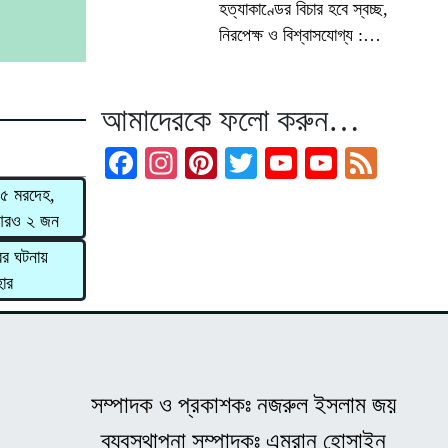
হত্যাকাণ্ডের বিচার হবে স্বচ্ছ,
নিরপেক্ষ ও বিশ্বাসযোগ্য :
প্রধানমন্ত্রী
আমাদেরকে ফলো করুন…
Facebook
Instagram
Pinterest
Twitter
YouTube
YouTub
Feed
Channel
ে ৫ মরদেহ,
 আরও ২ জন
ের ঘটনায়
হার
সম্পাদক ও প্রকাশকঃ নজরুল ইসলাম জয়
ব্যবস্থাপনা সম্পাদকঃ এমরান হোসাইন