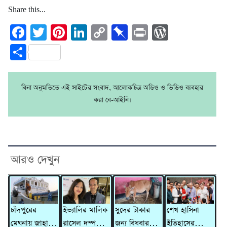
Share this...
Facebook
Twitter
Pinterest
LinkedIn
Copy
Pinboard
Print
WordPre
Link
Share
বিনা অনুমতিতে এই সাইটের সংবাদ, আলোকচিত্র অডিও ও ভিডিও ব্যবহার
করা বে-আইনি।
আরও দেখুন
চাঁদপুরের
ইভ্যালির মালিক
সুদের টাকার
শেখ হাসিনা
মেঘনায় জাহাজে
রাসেল দম্পতির
জন্য বিধবার
ইতিহাসের