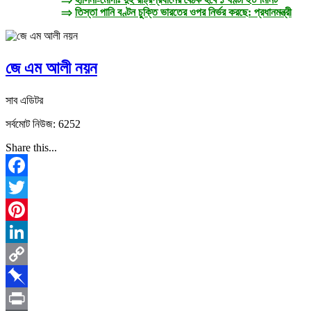
⇒
তিস্তা পানি বণ্টন চুক্তি ভারতের ওপর নির্ভর করছে: প্রধানমন্ত্রী
জে এম আলী নয়ন
সাব এডিটর
সর্বমোট নিউজ: 6252
Share this...
Facebook
Twitter
Pinterest
LinkedIn
Copy
Link
Pinboard