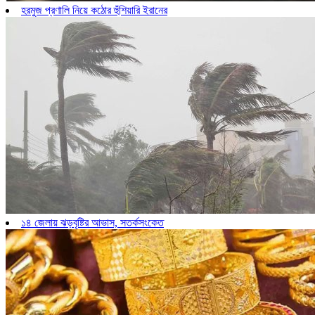
হরমুজ প্রণালি নিয়ে কঠোর হুঁশিয়ারি ইরানের
১৪ জেলায় ঝড়বৃষ্টির আভাস, সতর্কসংকেত