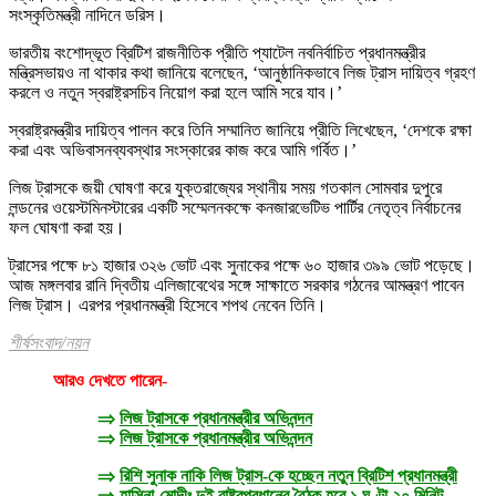
সংস্কৃতিমন্ত্রী নাদিনে ডরিস।
ভারতীয় বংশোদ্ভূত ব্রিটিশ রাজনীতিক প্রীতি প্যাটেল নবনির্বাচিত প্রধানমন্ত্রীর
মন্ত্রিসভায়ও না থাকার কথা জানিয়ে বলেছেন, ‘আনুষ্ঠানিকভাবে লিজ ট্রাস দায়িত্ব গ্রহণ
করলে ও নতুন স্বরাষ্ট্রসচিব নিয়োগ করা হলে আমি সরে যাব।’
স্বরাষ্ট্রমন্ত্রীর দায়িত্ব পালন করে তিনি সম্মানিত জানিয়ে প্রীতি লিখেছেন, ‘দেশকে রক্ষা
করা এবং অভিবাসনব্যবস্থার সংস্কারের কাজ করে আমি গর্বিত।’
লিজ ট্রাসকে জয়ী ঘোষণা করে যুক্তরাজ্যের স্থানীয় সময় গতকাল সোমবার দুপুরে
লন্ডনের ওয়েস্টমিনস্টারের একটি সম্মেলনকক্ষে কনজারভেটিভ পার্টির নেতৃত্ব নির্বাচনের
ফল ঘোষণা করা হয়।
ট্রাসের পক্ষে ৮১ হাজার ৩২৬ ভোট এবং সুনাকের পক্ষে ৬০ হাজার ৩৯৯ ভোট পড়েছে।
আজ মঙ্গলবার রানি দ্বিতীয় এলিজাবেথের সঙ্গে সাক্ষাতে সরকার গঠনের আমন্ত্রণ পাবেন
লিজ ট্রাস। এরপর প্রধানমন্ত্রী হিসেবে শপথ নেবেন তিনি।
শীর্ষসংবাদ/নয়ন
আরও দেখতে পারেন-
⇒
লিজ ট্রাসকে প্রধানমন্ত্রীর অভিনন্দন
⇒
লিজ ট্রাসকে প্রধানমন্ত্রীর অভিনন্দন
⇒
রিশি সুনাক নাকি লিজ ট্রাস-কে হচ্ছেন নতুন ব্রিটিশ প্রধানমন্ত্রী
⇒
হাসিনা-মোদীঃ দুই রাষ্ট্রপ্রধানের বৈঠক হবে ১ ঘণ্টা ২০ মিনিট