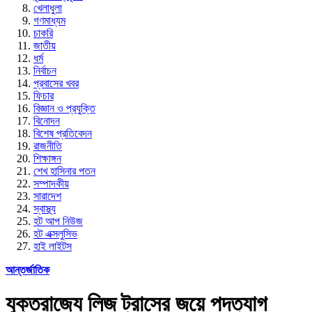
খেলাধুলা
গণমাধ্যম
চাকরি
জাতীয়
ধর্ম
নির্বাচন
প্রবাসের খবর
ফিচার
বিজ্ঞান ও প্রযুক্তি
বিনোদন
বিশেষ প্রতিবেদন
রাজনীতি
শিক্ষাঙ্গন
শেখ হাসিনার পতন
সম্পাদকীয়
সারাদেশ
স্বাস্থ্য
হট আপ নিউজ
হট এক্সলুসিভ
হাই লাইটস
আন্তর্জাতিক
যুক্তরাজ্যে লিজ ট্রাসের জয়ে পদত্যাগ