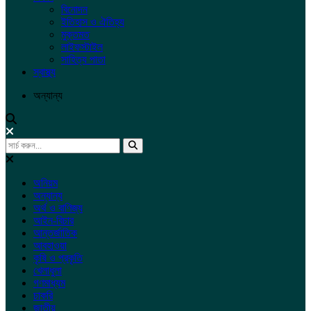
বিনোদন
ইতিহাস ও ঐতিহ্য
মুক্তমত
লাইফস্টাইল
সাহিত্য পাতা
স্বাস্থ্য
অন্যান্য
অনিয়ম
অন্যান্য
অর্থ ও বাণিজ্য
আইন-বিচার
আন্তর্জাতিক
আবহাওয়া
কৃষি ও প্রকৃতি
খেলাধুলা
গণমাধ্যম
চাকরি
জাতীয়