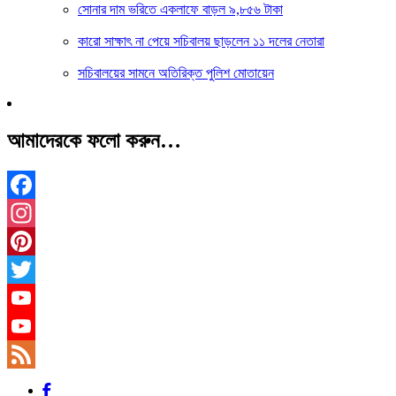
সোনার দাম ভরিতে একলাফে বাড়ল ৯,৮৫৬ টাকা
কারো সাক্ষাৎ না পেয়ে সচিবালয় ছাড়লেন ১১ দলের নেতারা
সচিবালয়ের সামনে অতিরিক্ত পুলিশ মোতায়েন
আমাদেরকে ফলো করুন…
Facebook
Instagram
Pinterest
Twitter
YouTube
YouTube
Channel
Feed