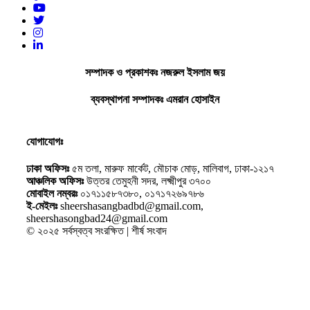
সম্পাদক ও প্রকাশকঃ নজরুল ইসলাম জয়
ব্যবস্থাপনা সম্পাদকঃ এমরান হোসাইন
যোগাযোগঃ
ঢাকা অফিসঃ
৫ম তলা, মারুফ মার্কেট, মৌচাক মোড়, মালিবাগ, ঢাকা-১২১৭
আঞ্চলিক অফিসঃ
উত্তর তেমুহনী সদর, লক্ষ্মীপুর ৩৭০০
মোবাইল নম্বরঃ
০১৭১১৫৮৭৩৮০, ০১৭১৭২৬৯৭৮৬
ই-মেইলঃ
sheershasangbadbd@gmail.com,
sheershasongbad24@gmail.com
© ২০২৫ সর্বস্বত্ব সংরক্ষিত | শীর্ষ সংবাদ