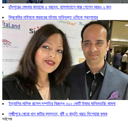
চাঁদপুরের মেঘনায় জাহাজে ৫ মরদেহ, হাসপাতালে মারা গেলেন আরও ২ জন
ক্রিকেটার নাঈমকে মারধরের ঘটনায় অভিযুক্ত ওসিকে প্রত্যাহার
ইভ্যালির মালিক রাসেল দম্পতির বিরুদ্ধে ৩১০ কোটি টাকার মানিলন্ডারিং মামলা
লক্ষ্মীপুরে বোরো ধান কাটার ব্যস্ততা, বৃষ্টি ও বাড়তি খরচে দিশেহারা কৃষক
সর্বশেষ