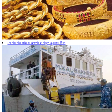
সোনার দাম ভরিতে একলাফে বাড়ল ৯,৮৫৬ টাকা