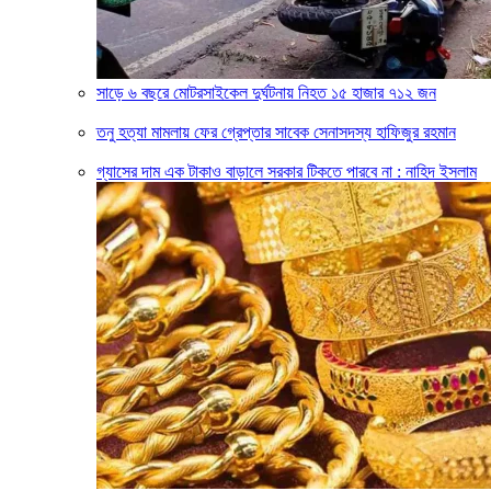
সাড়ে ৬ বছরে মোটরসাইকেল দুর্ঘটনায় নিহত ১৫ হাজার ৭১২ জন
তনু হত্যা মামলায় ফের গ্রেপ্তার সাবেক সেনাসদস্য হাফিজুর রহমান
গ্যাসের দাম এক টাকাও বাড়ালে সরকার টিকতে পারবে না : নাহিদ ইসলাম