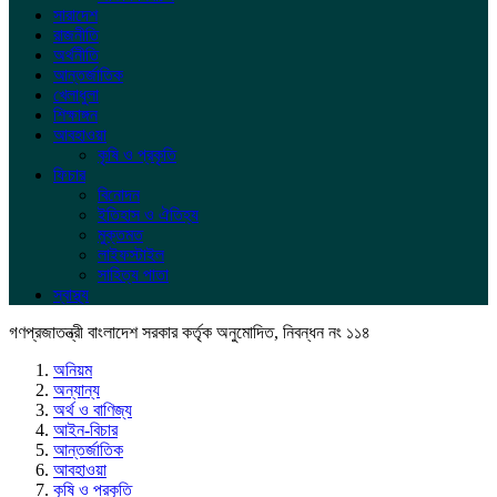
সারাদেশ
রাজনীতি
অর্থনীতি
আন্তর্জাতিক
খেলাধুলা
শিক্ষাঙ্গন
আবহাওয়া
কৃষি ও প্রকৃতি
ফিচার
বিনোদন
ইতিহাস ও ঐতিহ্য
মুক্তমত
লাইফস্টাইল
সাহিত্য পাতা
স্বাস্থ্য
গণপ্রজাতন্ত্রী বাংলাদেশ সরকার কর্তৃক অনুমোদিত, নিবন্ধন নং ১১৪
অনিয়ম
অন্যান্য
অর্থ ও বাণিজ্য
আইন-বিচার
আন্তর্জাতিক
আবহাওয়া
কৃষি ও প্রকৃতি