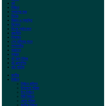
ধর্ম
নির্বাচন
প্রবাসের খবর
ফিচার
বিজ্ঞান ও প্রযুক্তি
বিনোদন
বিশেষ প্রতিবেদন
রাজনীতি
শিক্ষাঙ্গন
শেখ হাসিনার পতন
সম্পাদকীয়
সারাদেশ
স্বাস্থ্য
হট আপ নিউজ
হট এক্সলুসিভ
হাই লাইটস
জাতীয়
নির্বাচন
নির্বাচন কমিশন
উপজেলা পরিষদ
উপ-নির্বাচন
সিটি নির্বাচন
জেলা পরিষদ
জাতীয় নির্বাচন