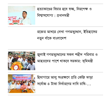
হত্যাকাণ্ডের বিচার হবে স্বচ্ছ, নিরপেক্ষ ও
বিশ্বাসযোগ্য : প্রধানমন্ত্রী
রক্তের আখরে লেখা গণঅভ্যুত্থান, ইতিহাসের
নতুন বাঁকে বাংলাদেশ
জুলাই গণঅভ্যুত্থানের সকল শহীদ পরিবার ও
আহতদের পাশে থাকবে সরকার: ভূমিমন্ত্রী
হিমাগারে আলু সংরক্ষণে প্রতি কেজি ভাড়া
সর্বোচ্চ ৪ টাকা নির্ধারণের দাবি চাষি-
ব্যবসায়ীদের