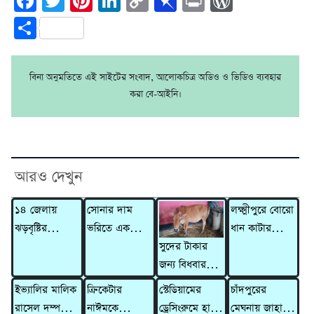
Facebook
Twitter
Pinterest
LinkedIn
Copy
Pinboard
Print
WordPre
Link
Share
বিনা অনুমতিতে এই সাইটের সংবাদ, আলোকচিত্র অডিও ও ভিডিও ব্যবহার
করা বে-আইনি।
আরও দেখুন
১৪ জেলায়
সোনার দাম
লক্ষ্মীপুরে বোরো
ঝড়বৃষ্টির
ভরিতে একলাফে
ধান কাটার
সুদের টাকার
আভাস,
বাড়ল ৯,৮৫৬
ব্যস্ততা, বৃষ্টি ও
জন্য বিধবার
সতর্কসংকেত
টাকা
বাড়তি খরচে
গাভী নিয়ে
দিশেহারা কৃষক
ইভ্যালির মালিক
ক্রিকেটার
স্টেডিয়ামের
চাঁদপুরের
গেলেন দাদন
রাসেল দম্পতির
নাঈমকে
ড্রেসিংরুমে হাতে
মেঘনায় জাহাজে