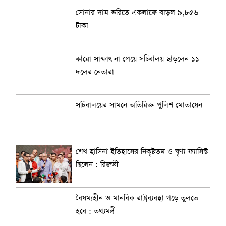
সোনার দাম ভরিতে একলাফে বাড়ল ৯,৮৫৬
টাকা
কারো সাক্ষাৎ না পেয়ে সচিবালয় ছাড়লেন ১১
দলের নেতারা
সচিবালয়ের সামনে অতিরিক্ত পুলিশ মোতায়েন
শেখ হাসিনা ইতিহাসের নিকৃষ্টতম ও ঘৃণ্য ফ্যাসিস্ট
ছিলেন : রিজভী
বৈষম্যহীন ও মানবিক রাষ্ট্রব্যবস্থা গড়ে তুলতে
হবে : তথ্যমন্ত্রী