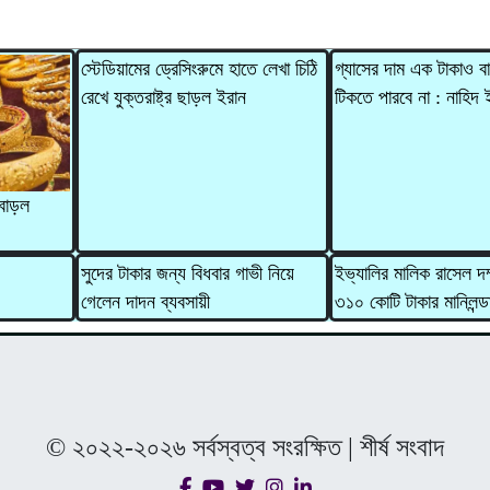
স্টেডিয়ামের ড্রেসিংরুমে হাতে লেখা চিঠি
গ্যাসের দাম এক টাকাও ব
রেখে যুক্তরাষ্ট্র ছাড়ল ইরান
টিকতে পারবে না : নাহিদ
বাড়ল
সুদের টাকার জন্য বিধবার গাভী নিয়ে
ইভ্যালির মালিক রাসেল দম
গেলেন দাদন ব্যবসায়ী
৩১০ কোটি টাকার মানিলন্ড
© ২০২২-২০২৬ সর্বস্বত্ব সংরক্ষিত | শীর্ষ সংবাদ