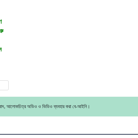
ণ
রু
ন
ress
are
ংবাদ, আলোকচিত্র অডিও ও ভিডিও ব্যবহার করা বে-আইনি।