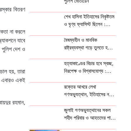
পুলিশ মোতায়েন
ুরস্কার বিতরণ
শেখ হাসিনা ইতিহাসের নিকৃষ্টতম
ও ঘৃণ্য ফ্যাসিস্ট ছিলেন :
াশকতা না করলে
রিজভী
অ্যাকশনে যাবে
বৈষম্যহীন ও মানবিক
রাষ্ট্রব্যবস্থা গড়ে তুলতে হবে :
ে পুলিশ দেশ ও
তথ্যমন্ত্রী
হত্যাকাণ্ডের বিচার হবে স্বচ্ছ,
চাল হয়, তারা
নিরপেক্ষ ও বিশ্বাসযোগ্য :
প্রধানমন্ত্রী
নি। এবারও একই
রক্তের আখরে লেখা
গণঅভ্যুত্থান, ইতিহাসের নতুন
ায়দুর রহমান,
বাঁকে বাংলাদেশ
জুলাই গণঅভ্যুত্থানের সকল
শহীদ পরিবার ও আহতদের পাশে
থাকবে সরকার: ভূমিমন্ত্রী