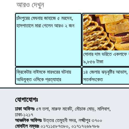
আরও দেখুন
চাঁদপুরের মেঘনায় জাহাজে ৫ মরদেহ,
হাসপাতালে মারা গেলেন আরও ২ জন
সোনার দাম ভরিতে একলাফে 
৯,৮৫৬ টাকা
ক্রিকেটার নাঈমকে মারধরের ঘটনায়
১৪ জেলায় ঝড়বৃষ্টির আভাস,
অভিযুক্ত ওসিকে প্রত্যাহার
সতর্কসংকেত
যোগাযোগঃ
ঢাকা অফিসঃ
৫ম তলা, মারুফ মার্কেট, মৌচাক মোড়, মালিবাগ,
ঢাকা-১২১৭
আঞ্চলিক অফিসঃ
উত্তর তেমুহনী সদর, লক্ষ্মীপুর ৩৭০০
মোবাইল নম্বরঃ
০১৭১১৫৮৭৩৮০, ০১৭১৭২৬৯৭৮৬