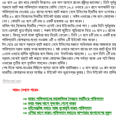
৩৪ বলে ৩৫ রান করে কোহলি ফিরলেও এক পাশ আগলে রাখেন রবীন্দ্র জাদেজা। তিনি সূর্য
প্রথমে ব্যাট করা পাকিস্তান ভারতের বোলিং তোপে ১৯.৫ ওভারে ১৪৭ রানে অলআউট হয় দল
পাকিস্তানের দেওয়ার ১৪৮ রানের লক্ষ্যে ব্যাট করতে নেমে ইনিংসের দ্বিতীয় বলে ওপেনার
দলীয় ৫০ রানে নিজেদের দ্বিতীয় উইকেট হারায় ভারত। অষ্টম ওভারের শেষ বলে মোহাম্মদ
নেন। কোহলি ৩৪ বলে ৩টি চার ও একটি ছক্কায় ৩৫ রান করেন।
নাসিম শাহ নিজেদর দ্বিতীয় স্পেলে এসেই ফের উইকেটের দেখা পান। এবার তিনি সূর্যকুমা
তবে এরপরই ঘুরে দাঁড়ায় ভারত। পঞ্চম উইকেট জুটিতে পান্ডিয়াকে নিয়ে ২৯ বলে ৫২ রানে
করেন। কিন্তু ফর্মে থাকা পান্ডিয়া জয় নিয়েই ফেরেন। তিনি ১৭ বলে ৪টি চার ও একটি 
পাকিস্তানি বোলারদের মধ্যে নওয়াজ ৩টি ও নাসিম ২টি উইকেট লাভ করেন।
টস হেরে এর আগে প্রথমে ব্যাট করতে নেমে ইনিংসের শুরুতে অধিনায়ক বাবর আজমকে হারা
পাকিস্তান দ্রুত হারায় ফখর জামানকেও। ষষ্ঠ ওভারে আভেশ খানের বল তার ব্যাট ছুঁয়ে উ
১৩তম ওভারে হার্দিক পান্ডিয়ার বলে বিদায় নেন ইফতিখার আহমেদ। ২২ বলে তিনি ২টি চ
প্রথম থেকেই ব্যাটে কষ্ট করতে থাকা মোহাম্মদ রিজওয়ান শেষ পর্যন্ত বাজে এক শটে বিদা
ওভারের তৃতীয় বলে খুশদিল শাহকেও ফেরান হার্দিক।
শেষ দিকে আসা-যাওয়ার মিছিলে ব্যস্ত থাকে বাকি ব্যাটাররাও। ৬ বলে ঝড়ো ১৬ রান কর
ভারতীয় বোলারদের মধ্যে সর্বোচ্চ ৪ উইকেট পান ভুবনেশ্বর কুমার। তিন উইকেট পান হার্দিক
শীর্ষসংবাদ/নয়ন
আরও দেখতে পারেন-
⇒
ভারত-পাকিস্তানের মহাকাব্যিক দ্বৈরথে ব্যাটিংয়ে পাকিস্তান
⇒
ম্যাচ শুরুর আগে সুসংবাদ পেলো ভারত
⇒
হাইভোল্টেজ ম্যাচে আজ মুখোমুখি ভারত-পাকিস্তান
⇒
এশিয়া কাপে ভারত-পাকিস্তান ম্যাচের আম্পায়ার বাংলাদেশের মুকুল