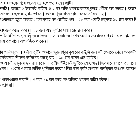
কুমার যাদবকে নিয়ে গড়েন ৩১ বলে ৩৬ রানের জুটি।
টি। জবাবে ৫ উইকেট হারিয়ে ও ২ বল বাকি থাকতে জয়ের বন্দরে পৌঁছে যায় ভারত। ভারতের জ
 লোকেশ রাহুলকে হারায় ভারত। তাকে শূন্য রানে বোল্ড করেন নাসিম শাহ।
 নওয়াজকে তুলে মারতে গেলে ক্যাচ হন রোহিত শর্মা। ১৮ বলে একটি ছক্কায় ১২ রান করেন 
র যাদবকে বোল্ড করেন। ১৮ বলে এই ব্যাটার সমান ১৮ রান করেন।
র পার্টনারশিপ গড়েন রবীন্দ্র জাদেজা। তবে জাদেজা শেষ ওভারে নওয়াজের প্রথম বলে বোল্ড
ছক্কায় ৩৩ রানে অপরাজিত থাকেন।
য় পাকিস্তান। দলীয় তৃতীয় ওভারে ভুবনেশ্বর কুমারের বাউন্সি বলে শট খেলতে গেলে আরশদ
ইকেটরক্ষক দীনেশ কার্তিকের কাছে যায়। ১০ রান করেন এই ব্যাটার।
ার ও একটি ছক্কায় ২৮ রান করেন। তৃতীয় উইকেট জুটিতে মোহাম্মদ রিজওয়ানের সঙ্গে ৩৮ 
য় নেন। ১৫তম ওভারে হার্দিক পান্ডিয়ার দ্রুত গতির বলে ব্যাট লাগালে থার্ডম্যান অঞ্চল
েন শাহনওয়াজ দাহানি। ৭ বলে ১৩ রান করে অপরাজিত থাকেন হারিস রউফ।
 পান্ডিয়া।