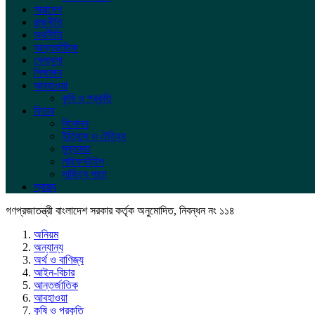
সারাদেশ
রাজনীতি
অর্থনীতি
আন্তর্জাতিক
খেলাধুলা
শিক্ষাঙ্গন
আবহাওয়া
কৃষি ও প্রকৃতি
ফিচার
বিনোদন
ইতিহাস ও ঐতিহ্য
মুক্তমত
লাইফস্টাইল
সাহিত্য পাতা
স্বাস্থ্য
গণপ্রজাতন্ত্রী বাংলাদেশ সরকার কর্তৃক অনুমোদিত, নিবন্ধন নং ১১৪
অনিয়ম
অন্যান্য
অর্থ ও বাণিজ্য
আইন-বিচার
আন্তর্জাতিক
আবহাওয়া
কৃষি ও প্রকৃতি