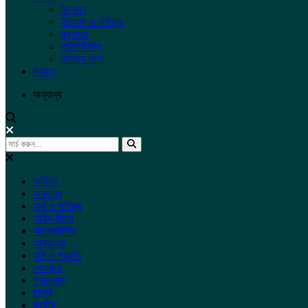
বিনোদন
ইতিহাস ও ঐতিহ্য
মুক্তমত
লাইফস্টাইল
সাহিত্য পাতা
স্বাস্থ্য
অন্যান্য
অনিয়ম
অন্যান্য
অর্থ ও বাণিজ্য
আইন-বিচার
আন্তর্জাতিক
আবহাওয়া
কৃষি ও প্রকৃতি
খেলাধুলা
গণমাধ্যম
চাকরি
জাতীয়