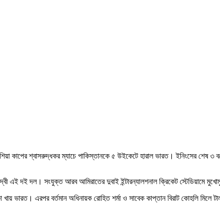
া কাপের শ্বাসরুদ্ধকর ম্যাচে পাকিস্তানকে ৫ উইকেটে হারাল ভারত। ইনিংসের শেষ ৩ বলে 
বন্দ্বী এই দই দল। সংযুক্ত আরব আমিরাতের দুবাই ইন্টারন্যালশনাল ক্রিকেট স্টেডিয়ামে মুখ
ক্কা খায় ভারত। এরপর বর্তমান অধিনায়ক রোহিত শর্মা ও সাবেক কাপ্তান বিরাট কোহলি মিল