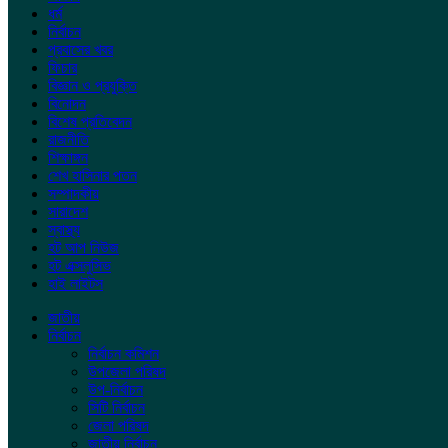
ধর্ম
নির্বাচন
প্রবাসের খবর
ফিচার
বিজ্ঞান ও প্রযুক্তি
বিনোদন
বিশেষ প্রতিবেদন
রাজনীতি
শিক্ষাঙ্গন
শেখ হাসিনার পতন
সম্পাদকীয়
সারাদেশ
স্বাস্থ্য
হট আপ নিউজ
হট এক্সলুসিভ
হাই লাইটস
জাতীয়
নির্বাচন
নির্বাচন কমিশন
উপজেলা পরিষদ
উপ-নির্বাচন
সিটি নির্বাচন
জেলা পরিষদ
জাতীয় নির্বাচন