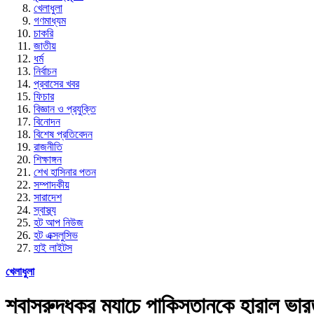
খেলাধুলা
গণমাধ্যম
চাকরি
জাতীয়
ধর্ম
নির্বাচন
প্রবাসের খবর
ফিচার
বিজ্ঞান ও প্রযুক্তি
বিনোদন
বিশেষ প্রতিবেদন
রাজনীতি
শিক্ষাঙ্গন
শেখ হাসিনার পতন
সম্পাদকীয়
সারাদেশ
স্বাস্থ্য
হট আপ নিউজ
হট এক্সলুসিভ
হাই লাইটস
খেলাধুলা
শ্বাসরুদ্ধকর ম্যাচে পাকিস্তানকে হারাল ভা