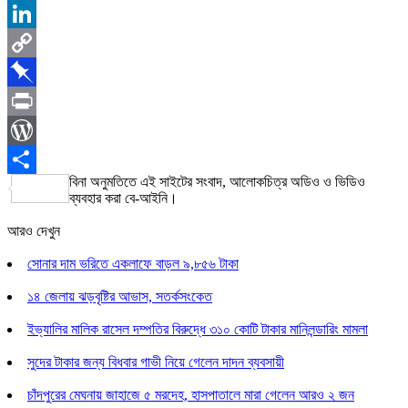
Pinterest
LinkedIn
Copy
Link
Pinboard
Print
WordPress
বিনা অনুমতিতে এই সাইটের সংবাদ, আলোকচিত্র অডিও ও ভিডিও
Share
ব্যবহার করা বে-আইনি।
আরও দেখুন
সোনার দাম ভরিতে একলাফে বাড়ল ৯,৮৫৬ টাকা
১৪ জেলায় ঝড়বৃষ্টির আভাস, সতর্কসংকেত
ইভ্যালির মালিক রাসেল দম্পতির বিরুদ্ধে ৩১০ কোটি টাকার মানিলন্ডারিং মামলা
সুদের টাকার জন্য বিধবার গাভী নিয়ে গেলেন দাদন ব্যবসায়ী
চাঁদপুরের মেঘনায় জাহাজে ৫ মরদেহ, হাসপাতালে মারা গেলেন আরও ২ জন