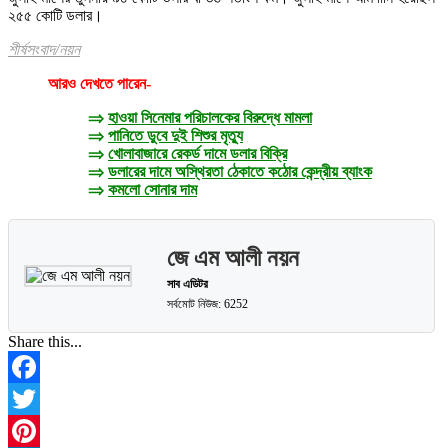
২৫৫ কোটি ডলার।
শীর্ষসংবাদ
/
নয়ন
আরও দেখতে পারেন-
⇒
হাওয়া সিনেমার পরিচালকের বিরুদ্ধে মামলা
⇒
পানিতে ডুবে দুই শিশুর মৃত্যু
⇒
খোলাবাজারে রেকর্ড দামে ডলার বিক্রি
⇒
ডলারের দামে অস্থিরতা ঠেকাতে কঠোর কেন্দ্রীয় ব্যাংক
⇒
কমলো সোনার দাম
জে এম আলী নয়ন
সাব এডিটর
সর্বমোট নিউজ: 6252
Share this...
Facebook
Twitter