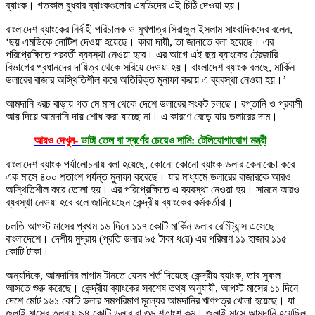
ব্যাংক। গতকাল বুধবার ব্যাংকগুলোর এমডিদের এই চিঠি দেওয়া হয়।
বাংলাদেশ ব্যাংকের নির্বাহী পরিচালক ও মুখপাত্র সিরাজুল ইসলাম সাংবাদিকদের বলেন,
‘ছয় এমডিকে নোটিশ দেওয়া হয়েছে। কারা দায়ী, তা জানাতে বলা হয়েছে। এর
পরিপ্রেক্ষিতে পরবর্তী ব্যবস্থা নেওয়া হবে। এর আগে এই ছয় ব্যাংকের ট্রেজারি
বিভাগের প্রধানদের দায়িত্ব থেকে সরিয়ে দেওয়া হয়। বাংলাদেশ ব্যাংক বলছে, মার্কিন
ডলারের বাজার অস্থিতিশীল করে অতিরিক্ত মুনাফা করায় এ ব্যবস্থা নেওয়া হয়।’
আমদানি খরচ বাড়ায় গত মে মাস থেকে দেশে ডলারের সংকট চলছে। রপ্তানি ও প্রবাসী
আয় দিয়ে আমদানি দায় শোধ করা যাচ্ছে না। এ কারণে বেড়ে যায় ডলারের দাম।
আরও দেখুন-
ডাটা তেল বা স্বর্ণের চেয়েও দামি: টেলিযোগাযোগ মন্ত্রী
বাংলাদেশ ব্যাংক পর্যালোচনায় বলা হয়েছে, কোনো কোনো ব্যাংক ডলার কেনাবেচা করে
এক মাসে ৪০০ শতাংশ পর্যন্ত মুনাফা করেছে। যার মাধ্যমে ডলারের বাজারকে আরও
অস্থিতিশীল করে তোলা হয়। এর পরিপ্রেক্ষিতে এ ব্যবস্থা নেওয়া হয়। সামনে আরও
ব্যবস্থা নেওয়া হবে বলে জানিয়েছেন কেন্দ্রীয় ব্যাংকের কর্মকর্তারা।
চলতি আগস্ট মাসের প্রথম ১৬ দিনে ১১৭ কো‌টি মার্কিন ডলার রেমিট্যান্স এসেছে
বাংলাদেশে। দেশীয় মুদ্রায় (প্র‌তি ডলার ৯৫ টাকা ধ‌রে) এর পরিমাণ ১১ হাজার ১১৫
কোটি টাকা।
অন্যদিকে, আমদানির লাগাম টানতে যেসব শর্ত দিয়েছে কেন্দ্রীয় ব্যাংক, তার সুফল
আসতে শুরু করেছে। কেন্দ্রীয় ব্যাংকের সবশেষ তথ্য অনুযায়ী, আগস্ট মাসের ১১ দিনে
দেশে মোট ১৬১ কোটি ডলার সমপরিমাণ মূল্যের আমদানির ঋণপত্র খোলা হয়েছে। যা
জুলাই মাসের তুলনায় ৯৪ কোটি ডলার বা ৩৬ শতাংশ কম। জুলাই মাসে আমদানি হয়েছিল