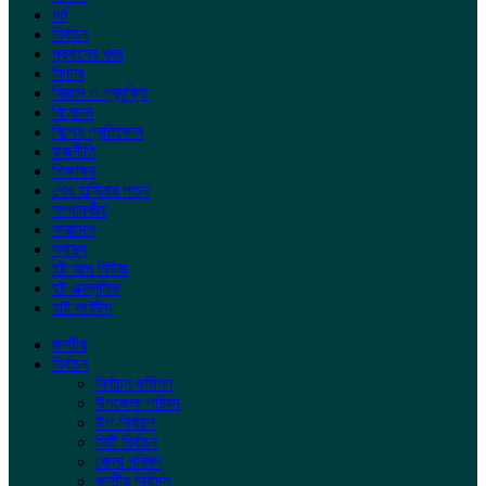
ধর্ম
নির্বাচন
প্রবাসের খবর
ফিচার
বিজ্ঞান ও প্রযুক্তি
বিনোদন
বিশেষ প্রতিবেদন
রাজনীতি
শিক্ষাঙ্গন
শেখ হাসিনার পতন
সম্পাদকীয়
সারাদেশ
স্বাস্থ্য
হট আপ নিউজ
হট এক্সলুসিভ
হাই লাইটস
জাতীয়
নির্বাচন
নির্বাচন কমিশন
উপজেলা পরিষদ
উপ-নির্বাচন
সিটি নির্বাচন
জেলা পরিষদ
জাতীয় নির্বাচন