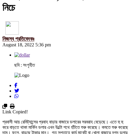
নিচে
নিজস্ব প্রতিবেদকঃ
August 18, 2022 5:36 pm
ছবি : সংগৃহীত
Link Copied!
প্রবাসী আয় রেমিট্যান্সের প্রবাহ বাড়ায় বাজারে ডলারের সরবরাহ বেড়েছে। এতে হু হু
করে বাড়তে থাকা মার্কিন ডলার এখন উল্টো পথে হাঁটতে শুরু করেছে। কমতে শুরু করেছে
দাম। ফলে, বাড়ছে টাকার মান। গত সপ্তাহে কার্ব মার্কেট বা খোলা বাজারে নগদ ডলার