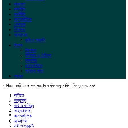
সারাদেশ
রাজনীতি
অর্থনীতি
আন্তর্জাতিক
খেলাধুলা
শিক্ষাঙ্গন
আবহাওয়া
কৃষি ও প্রকৃতি
ফিচার
বিনোদন
ইতিহাস ও ঐতিহ্য
মুক্তমত
লাইফস্টাইল
সাহিত্য পাতা
স্বাস্থ্য
গণপ্রজাতন্ত্রী বাংলাদেশ সরকার কর্তৃক অনুমোদিত, নিবন্ধন নং ১১৪
অনিয়ম
অন্যান্য
অর্থ ও বাণিজ্য
আইন-বিচার
আন্তর্জাতিক
আবহাওয়া
কৃষি ও প্রকৃতি