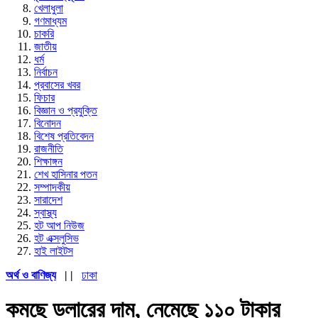
খেলাধুলা
গণমাধ্যম
চাকরি
জাতীয়
ধর্ম
নির্বাচন
প্রবাসের খবর
ফিচার
বিজ্ঞান ও প্রযুক্তি
বিনোদন
বিশেষ প্রতিবেদন
রাজনীতি
শিক্ষাঙ্গন
শেখ হাসিনার পতন
সম্পাদকীয়
সারাদেশ
স্বাস্থ্য
হট আপ নিউজ
হট এক্সলুসিভ
হাই লাইটস
অর্থ ও বাণিজ্য
| |
ঢাকা
কমছে ডলারের দাম, নেমেছে ১১০ টাকার