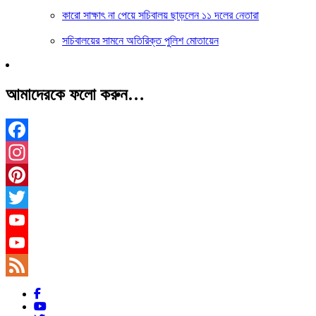
কারো সাক্ষাৎ না পেয়ে সচিবালয় ছাড়লেন ১১ দলের নেতারা
সচিবালয়ের সামনে অতিরিক্ত পুলিশ মোতায়েন
আমাদেরকে ফলো করুন…
Facebook
Instagram
Pinterest
Twitter
YouTube
YouTube
Channel
Feed