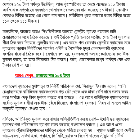
যেখানে ১২০ টাকা পর্যন্ত উঠেছিল, আজ বৃহস্পতিবার তা নেমে এসেছে ১১০ টাকায়।
অর্থাৎ এক সপ্তাহের ব্যবধানে খোলাবাজারে ডলারের দাম কমেছে ১০ টাকা। কোথাও
কোথাও বিক্রি হয়েছে এর থেকে কম দামে। মতিঝিলে খুচরা বাজারে ডলার বিক্রি হচ্ছে
১১০ থেকে ১১১ টাকায়।
অন্যদিকে, বাজারে আরও স্থিতিশীলতা আনতে কেন্দ্রীয় ব্যাংক গতকাল মানি
চেঞ্জারগুলোর সঙ্গে বৈঠক করেছে। ওই বৈঠকে প্রতি ডলারে সর্বোচ্চ দেড় টাকা মুনাফার
সীমা ঠিক করে দিয়েছে কেন্দ্রীয় ব্যাংক। এর আগে গত রোববার কেন্দ্রীয় ব্যাংকের সঙ্গে
ব্যাংকের প্রধান নির্বাহীদের সংগঠন এবিবি ও বৈদেশিক মুদ্রা লেনদেনকারী ব্যাংকের
সংগঠন বাফেদা বৈঠক করে। সেখানে বলা হয়, ব্যাংকগুলো ডলার কেনাবেচায় কত টাকা
মুনাফা করবে, তা তারা নিজেরাই ঠিক করবে। তবে, বেচাকেনার মধ্যে পার্থক্য যেন এক
টাকার বেশি না হয়।
আরও দেখুন-
ডলারের দাম ১০৪ টাকা
বাংলাদেশ ব্যাংকের মুখাপাত্র ও নির্বাহী পরিচালক মো. সিরাজুল ইসলাম বলেন, ‘মানি
চেঞ্জারদেরকে বাণিজ্যিক ব্যাংকগুলোর গড় রেট থেকে এক টাকা বেশি দামে ডলার ক্রয়
করে সর্বোচ্চ দেড় টাকা মুনাফা করতে বলা হয়েছে। এর আগে বাণিজ্যিক ব্যাংকগুলোর
সর্বোচ্চ মুনাফার সীমা এক টাকা বেঁধে দিয়েছে বাংলাদেশ ব্যাংক। নিয়ম না মানলে আইন
অনুযায়ী ব্যবস্থা নেওয়া হবে।’
এদিকে, অতিরিক্ত মুনাফা করে বাজার অস্থিতিশীল করায় দেশি–বিদেশি ছয় ব্যাংকের
ব্যবস্থাপনা পরিচালকের ব্যাখ্যা তলব করেছে বাংলাদেশ ব্যাংক। এর আগে এসব
ব্যাংকের ট্রেজারিপ্রধানদের দায়িত্ব থেকে সরিয়ে দেওয়া হয়। ব্যাংক ছয়টি হলো দেশীয়
ডাচ্‌–বাংলা, সাউথ ইস্ট, প্রাইম, দি সিটি, ব্র্যাক ও বিদেশি খাতের স্ট্যান্ডার্ড চার্টার্ড