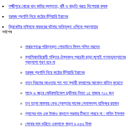
লক্ষ্মীপুরে বোরো ধান কাটার ব্যস্ততা, বৃষ্টি ও বাড়তি খরচে দিশেহারা কৃষক
হরমুজ প্রণালি নিয়ে কঠোর হুঁশিয়ারি ইরানের
ক্রিকেটার নাঈমকে মারধরের ঘটনায় অভিযুক্ত ওসিকে প্রত্যাহার
সর্বশেষ
নারায়ণগঞ্জে পরিত্যক্ত গোডাউনে মিলল গলিত মরদেহ
ফ্যাসিবাদবিরোধী শক্তির ঐক্যবদ্ধ প্রচেষ্টা ছাড়া জুলাই গণঅভ্যুত্থানের
প্রত্যাশা পূরণ হবে না
হরমুজ প্রণালি নিয়ে কঠোর হুঁশিয়ারি ইরানের
নতুন নিয়মের আওতায় শত শত স্থায়ী বসবাসের আবেদন বাতিল কুয়েতে
সাড়ে ৬ বছরে মোটরসাইকেল দুর্ঘটনায় নিহত ১৫ হাজার ৭১২ জন
তনু হত্যা মামলায় ফের গ্রেপ্তার সাবেক সেনাসদস্য হাফিজুর রহমান
গ্যাসের দাম এক টাকাও বাড়ালে সরকার টিকতে পারবে না : নাহিদ ইসলাম
সোনার দাম ভরিতে একলাফে বাড়ল ৯,৮৫৬ টাকা