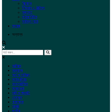
বিনোদন
ইতিহাস ও ঐতিহ্য
মুক্তমত
লাইফস্টাইল
সাহিত্য পাতা
স্বাস্থ্য
অন্যান্য
অনিয়ম
অন্যান্য
অর্থ ও বাণিজ্য
আইন-বিচার
আন্তর্জাতিক
আবহাওয়া
কৃষি ও প্রকৃতি
খেলাধুলা
গণমাধ্যম
চাকরি
জাতীয়