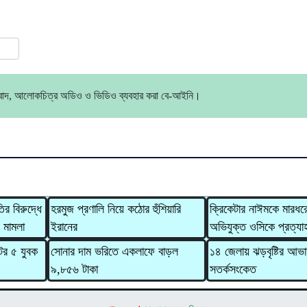
ress
are
ংবাদ, আলোকচিত্র অডিও ও ভিডিও ব্যবহার করা বে-আইনি।
ির বিরুদ্ধে
হরমুজ প্রণালি নিয়ে কঠোর হুঁশিয়ারি
ক্রিকেটার নাঈমকে মারধর
ং মামলা
ইরানের
অভিযুক্ত ওসিকে প্রত্যা
টের ৫ যুবক
সোনার দাম ভরিতে একলাফে বাড়ল
১৪ জেলায় ঝড়বৃষ্টির আভ
৯,৮৫৬ টাকা
সতর্কসংকেত