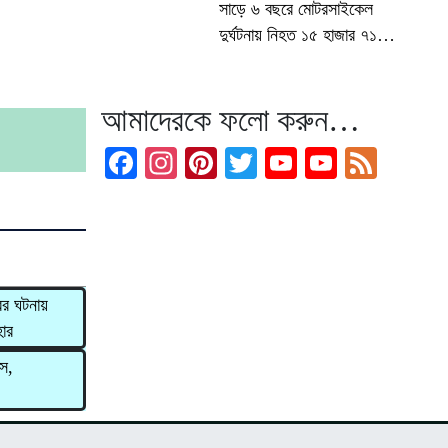
সাড়ে ৬ বছরে মোটরসাইকেল
দুর্ঘটনায় নিহত ১৫ হাজার ৭১২
জন
আমাদেরকে ফলো করুন…
Facebook
Instagram
Pinterest
Twitter
YouTube
YouTub
Feed
Channel
ের ঘটনায়
হার
াস,