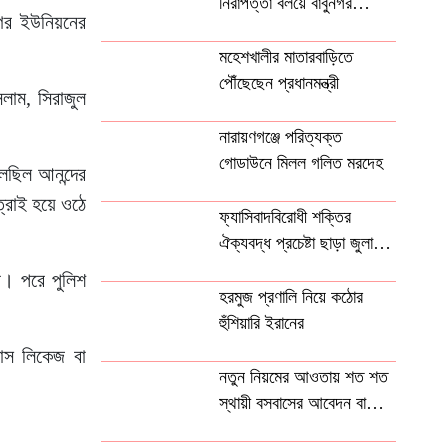
নিরাপত্তা বলয়ে বাবুনগর
নগর ইউনিয়নের
মাদ্রাসা
মহেশখালীর মাতারবাড়িতে
পৌঁছেছেন প্রধানমন্ত্রী
সলাম, সিরাজুল
নারায়ণগঞ্জে পরিত্যক্ত
গোডাউনে মিলল গলিত মরদেহ
চলছিল আনন্দের
ত্রাই হয়ে ওঠে
ফ্যাসিবাদবিরোধী শক্তির
ঐক্যবদ্ধ প্রচেষ্টা ছাড়া জুলাই
গণঅভ্যুত্থানের প্রত্যাশা পূরণ
ন। পরে পুলিশ
হবে না
হরমুজ প্রণালি নিয়ে কঠোর
হুঁশিয়ারি ইরানের
যাস লিকেজ বা
নতুন নিয়মের আওতায় শত শত
স্থায়ী বসবাসের আবেদন বাতিল
কুয়েতে