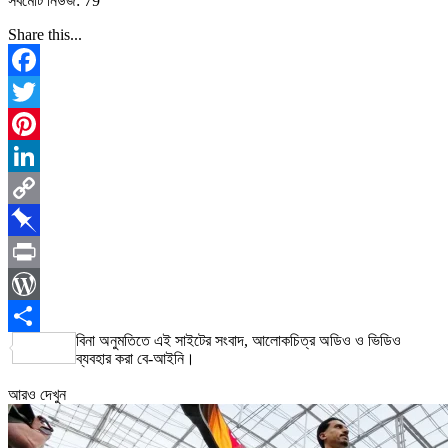
সর্বমোট নিউজ: 79
Share this...
Facebook
Twitter
Pinterest
LinkedIn
Copy
Link
Pinboard
Print
WordPress
বিনা অনুমতিতে এই সাইটের সংবাদ, আলোকচিত্র অডিও ও ভিডিও
Share
ব্যবহার করা বে-আইনি।
আরও দেখুন