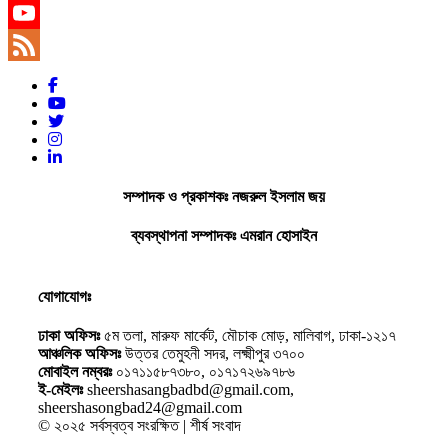
YouTube
YouTube
Channel
Feed
সম্পাদক ও প্রকাশকঃ নজরুল ইসলাম জয়
ব্যবস্থাপনা সম্পাদকঃ এমরান হোসাইন
যোগাযোগঃ
ঢাকা অফিসঃ
৫ম তলা, মারুফ মার্কেট, মৌচাক মোড়, মালিবাগ, ঢাকা-১২১৭
আঞ্চলিক অফিসঃ
উত্তর তেমুহনী সদর, লক্ষ্মীপুর ৩৭০০
মোবাইল নম্বরঃ
০১৭১১৫৮৭৩৮০, ০১৭১৭২৬৯৭৮৬
ই-মেইলঃ
sheershasangbadbd@gmail.com,
sheershasongbad24@gmail.com
© ২০২৫ সর্বস্বত্ব সংরক্ষিত | শীর্ষ সংবাদ