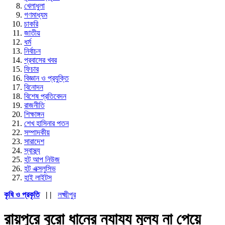
খেলাধুলা
গণমাধ্যম
চাকরি
জাতীয়
ধর্ম
নির্বাচন
প্রবাসের খবর
ফিচার
বিজ্ঞান ও প্রযুক্তি
বিনোদন
বিশেষ প্রতিবেদন
রাজনীতি
শিক্ষাঙ্গন
শেখ হাসিনার পতন
সম্পাদকীয়
সারাদেশ
স্বাস্থ্য
হট আপ নিউজ
হট এক্সলুসিভ
হাই লাইটস
কৃষি ও প্রকৃতি
| |
লক্ষ্মীপুর
রায়পুরে বুরো ধানের ন্যায্য মূল্য না পেয়ে