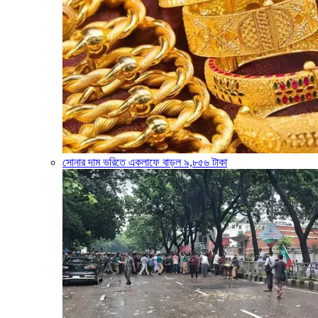
সোনার দাম ভরিতে একলাফে বাড়ল ৯,৮৫৬ টাকা