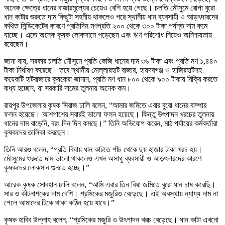
অনেক ক্ষেত্রে ধানের বাজারমূল্যের চেয়েও বেশি হয়ে গেছে। চলতি মৌসুমে রোপা বুরো
ধান কাটার শুরুতে দাম কিছুটা সহনীয় থাকলেও পরে স্থানীয় ধান ব্যবসায়ী ও আড়ৎদারদের
কথিত সিন্ডিকেটের কারণে প্রতিদিন মণপ্রতি ২০০ থেকে ৩০০ টাকা পর্যন্ত দাম কমে
যাচ্ছে। এতে অনেক কৃষক লোকসানে পড়েছেন এবং ঋণ পরিশোধ নিয়েও অনিশ্চয়তায়
রয়েছেন।
জানা যায়, সরকার চলতি মৌসুমে প্রতি কেজি ধানের দাম ৩৬ টাকা এবং প্রতি মণ ১,৪৪০
টাকা নির্ধারণ করেছে। তবে স্থানীয় মোল্লারহাট বাজার, হায়দরগঞ্জ ও হাজিরহাটসহ
কয়েকটি হাটবাজারে কৃষকেরা জানান, প্রতি মণ ধান ৮০০ থেকে ৯০০ টাকায় বিক্রি করতে
বাধ্য হচ্ছেন, যা সরকারি দামের তুলনায় অনেক কম।
রায়পুর উপজেলার কৃষক সিরাজ ঢালি বলেন, “আমার জমিতে এবার বুরো ধানের বাম্পার
ফলন হয়েছে। আশপাশের সবারই ভালো ফলন হয়েছে। কিন্তু উৎপাদন খরচের তুলনায়
ধানের দাম বাড়েনি, বরং দিন দিন কমছে।” তিনি অভিযোগ করেন, মাঠ পর্যায়ের কর্মকর্তারা
কৃষকদের তালিকা করছেন।
তিনি আরও বলেন, “প্রতি বিঘায় ধান কাটতে পাঁচ থেকে ছয় হাজার টাকা খরচ হয়।
মৌসুমের শুরুতে দাম ভালো থাকলেও এখন অসাধু ব্যবসায়ী ও আড়ৎদারদের কারণে
কৃষকদের লোকসান গুনতে হচ্ছে।”
আরেক কৃষক সোবহান ঢালি বলেন, “আমি এবার তিন বিঘা জমিতে বুরো ধান চাষ করেছি।
সার ও কীটনাশকের দাম বেশি। শ্রমিকের মজুরিও বেড়েছে। এই অবস্থায় ন্যায্য দাম না
পেলে আমাদের টিকে থাকা কঠিন হয়ে যাবে।”
কৃষক হাবিব উল্লাহ বলেন, “শ্রমিকের মজুরি ও উৎপাদন খরচ বেড়েছে। ধান কাটা এখনো