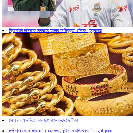
ক্রিকেটার নাঈমকে মারধরের ঘটনায় অভিযুক্ত ওসিকে প্রত্যাহার
সোনার দাম ভরিতে একলাফে বাড়ল ৯,৮৫৬ টাকা
লক্ষ্মীপুরে বোরো ধান কাটার ব্যস্ততা, বৃষ্টি ও বাড়তি খরচে দিশেহারা কৃষক