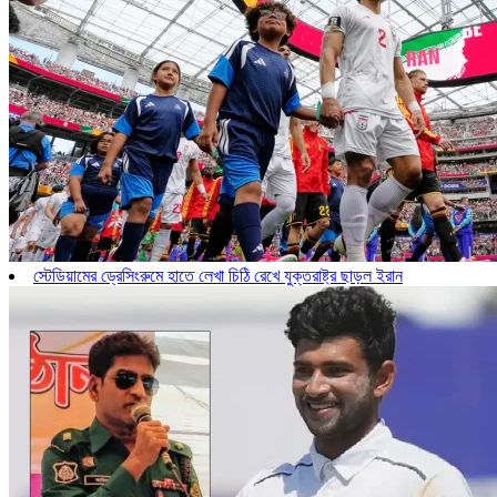
স্টেডিয়ামের ড্রেসিংরুমে হাতে লেখা চিঠি রেখে যুক্তরাষ্ট্র ছাড়ল ইরান