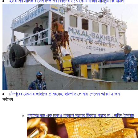
ইভ্যালির মালিক রাসেল দম্পতির বিরুদ্ধে ৩১০ কোটি টাকার মানিলন্ডারিং মামলা
চাঁদপুরের মেঘনায় জাহাজে ৫ মরদেহ, হাসপাতালে মারা গেলেন আরও ২ জন
সর্বশেষ
গ্যাসের দাম এক টাকাও বাড়ালে সরকার টিকতে পারবে না : নাহিদ ইসলাম