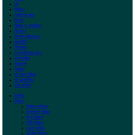
ধর্ম
নির্বাচন
প্রবাসের খবর
ফিচার
বিজ্ঞান ও প্রযুক্তি
বিনোদন
বিশেষ প্রতিবেদন
রাজনীতি
শিক্ষাঙ্গন
শেখ হাসিনার পতন
সম্পাদকীয়
সারাদেশ
স্বাস্থ্য
হট আপ নিউজ
হট এক্সলুসিভ
হাই লাইটস
জাতীয়
নির্বাচন
নির্বাচন কমিশন
উপজেলা পরিষদ
উপ-নির্বাচন
সিটি নির্বাচন
জেলা পরিষদ
জাতীয় নির্বাচন