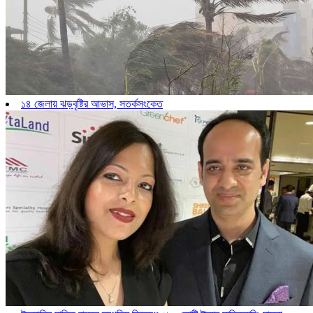
১৪ জেলায় ঝড়বৃষ্টির আভাস, সতর্কসংকেত