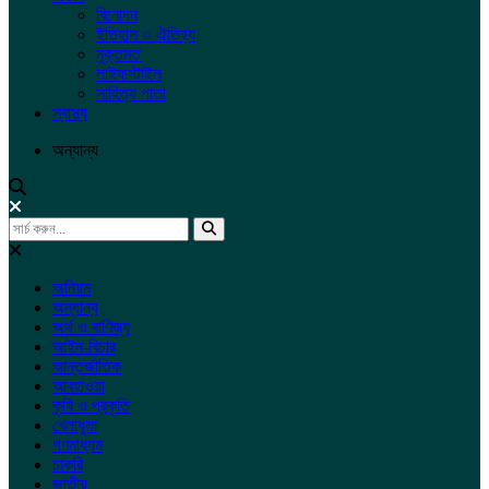
বিনোদন
ইতিহাস ও ঐতিহ্য
মুক্তমত
লাইফস্টাইল
সাহিত্য পাতা
স্বাস্থ্য
অন্যান্য
অনিয়ম
অন্যান্য
অর্থ ও বাণিজ্য
আইন-বিচার
আন্তর্জাতিক
আবহাওয়া
কৃষি ও প্রকৃতি
খেলাধুলা
গণমাধ্যম
চাকরি
জাতীয়