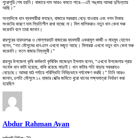
পুরোপুরি শেষ হয়নি। বাজারে দাম আরও কমতে পারে—এই শঙ্কায় আমরা দুশ্চিন্তায়
আছি।”
অন্যদিকে ধান ব্যবসায়ীরা বলছেন, বাজারে সরবরাহ বেড়ে যাওয়ায় এবং নগদ টাকার
সংকটের কারণে দাম স্থিতিশীল রাখা যাচ্ছে না। মিল মালিকরাও নতুন ধান কেনা শুরু
করেননি বলে তারা জানান।
রায়পুরের হায়দরগঞ্জ ও মোল্লারহাট বাজারের ব্যবসায়ী একরামুল কাজী ও মাহমুদ হোসেন
বলেন, “গত মৌসুমের ধান-চাল এখনো মজুত আছে। মিলাররা এখনো নতুন ধান কেনা শুরু
করেননি। ফলে বাজার নিম্নমুখী।”
রায়পুর উপজেলা কৃষি কর্মকর্তা কৃষিবিদ মাজেদুল ইসলাম বলেন, “এখনো উপজেলার প্রায়
অর্ধেক ধান কাটা হয়েছে, বাকি রয়েছে মাড়াই। ধান কাটার গতি বাড়ায় সরবরাহও
বেড়েছে। আমরা মাঠ পর্যায়ে পরিস্থিতি নিবিড়ভাবে পর্যবেক্ষণ করছি।” তিনি আরও
জানান, চলতি মৌসুমে ১২ হাজার হেক্টর জমিতে বুরো ধানের লক্ষ্যমাত্রা নির্ধারণ করা
হয়েছিল
Abdur Rahman Ayan