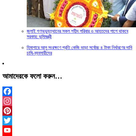
জুলাই গণঅভ্যুত্থানের সকল শহীদ পরিবার ও আহতদের পাশে থাকবে
সরকার: ভূমিমন্ত্রী
হিমাগারে আলু সংরক্ষণে প্রতি কেজি ভাড়া সর্বোচ্চ ৪ টাকা নির্ধারণের দাবি
চাষি-ব্যবসায়ীদের
আমাদেরকে ফলো করুন…
Facebook
Instagram
Pinterest
Twitter