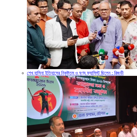
শেখ হাসিনা ইতিহাসের নিকৃষ্টতম ও ঘৃণ্য ফ্যাসিস্ট ছিলেন : রিজভী