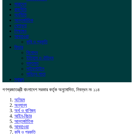
সারাদেশ
রাজনীতি
অর্থনীতি
আন্তর্জাতিক
খেলাধুলা
শিক্ষাঙ্গন
আবহাওয়া
কৃষি ও প্রকৃতি
ফিচার
বিনোদন
ইতিহাস ও ঐতিহ্য
মুক্তমত
লাইফস্টাইল
সাহিত্য পাতা
স্বাস্থ্য
গণপ্রজাতন্ত্রী বাংলাদেশ সরকার কর্তৃক অনুমোদিত, নিবন্ধন নং ১১৪
অনিয়ম
অন্যান্য
অর্থ ও বাণিজ্য
আইন-বিচার
আন্তর্জাতিক
আবহাওয়া
কৃষি ও প্রকৃতি