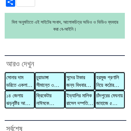
Link
Share
বিনা অনুমতিতে এই সাইটের সংবাদ, আলোকচিত্র অডিও ও ভিডিও ব্যবহার
করা বে-আইনি।
আরও দেখুন
সোনার দাম
চুয়াডাঙ্গা
সুদের টাকার
হরমুজ প্রণালি
ভরিতে একলাফে
সীমান্তে ৩
জন্য বিধবার
নিয়ে কঠোর
বাড়ল ৯,৮৫৬
জনকে পুশইনের
গাভী নিয়ে
হুঁশিয়ারি ইরানের
১৪ জেলায়
ক্রিকেটার
ইভ্যালির মালিক
চাঁদপুরের মেঘনায়
টাকা
চেষ্টা, প্রতিহত
গেলেন দাদন
ঝড়বৃষ্টির আভাস,
নাঈমকে
রাসেল দম্পতির
জাহাজে ৫
করল বিজিবি
ব্যবসায়ী
সতর্কসংকেত
মারধরের ঘটনায়
বিরুদ্ধে ৩১০
মরদেহ,
অভিযুক্ত
কোটি টাকার
হাসপাতালে মারা
ওসিকে
মানিলন্ডারিং
গেলেন আরও ২
সর্বশেষ