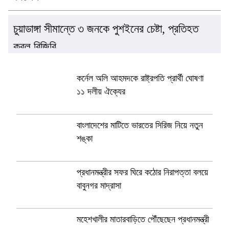
প্রত্যাহার
মামলা
জন
চুয়াডাঙ্গা সীমান্তে ৩ জনকে পুশইনের চেষ্টা, প্রতিহত
করল বিজিবি
কর্নেল অলি আহমদকে রাষ্ট্রপতি প্রার্থী ঘোষণা
১১ দলীয় ঐক্যের
বাংলাদেশের মাটিতে ভারতের সিরিজ নিয়ে নতুন
শঙ্কা
প্রধানমন্ত্রীর সফর ঘিরে কঠোর নিরাপত্তা বলয়ে
বাবুনগর মাদ্রাসা
মহেশখালীর মাতারবাড়িতে পৌঁছেছেন প্রধানমন্ত্রী