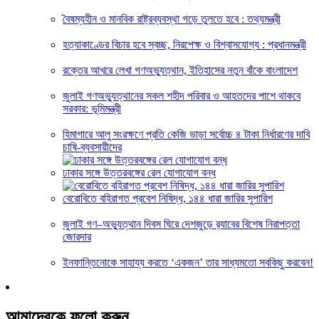
বৈষম্যহীন ও মানবিক রাষ্ট্রব্যবস্থা গড়ে তুলতে হবে : তথ্যমন্ত্রী
হত্যাকাণ্ডের বিচার হবে স্বচ্ছ, নিরপেক্ষ ও বিশ্বাসযোগ্য : প্রধানমন্ত্রী
রক্তের আখরে লেখা গণঅভ্যুত্থান, ইতিহাসের নতুন বাঁকে বাংলাদেশ
জুলাই গণঅভ্যুত্থানের সকল শহীদ পরিবার ও আহতদের পাশে থাকবে
সরকার: ভূমিমন্ত্রী
হিমাগারে আলু সংরক্ষণে প্রতি কেজি ভাড়া সর্বোচ্চ ৪ টাকা নির্ধারণের দাবি
চাষি-ব্যবসায়ীদের
ঢাকার সঙ্গে উত্তরবঙ্গের রেল যোগাযোগ বন্ধ
বেরোবিতে বহিরাগত প্রবেশ নিষিদ্ধ, ১৪৪ ধারা জারির সুপারিশ
জুলাই গণ–অভ্যুত্থান দিবস ঘিরে দেশজুড়ে র‌্যাবের বিশেষ নিরাপত্তা
জোরদার
ইনফান্তিনোকে সাহায্য করতে ‘একজন’ তার সাধ্যমতো সবকিছু করবেন!
আমাদেরকে ফলো করুন…