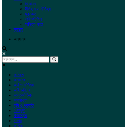
বিনোদন
ইতিহাস ও ঐতিহ্য
মুক্তমত
লাইফস্টাইল
সাহিত্য পাতা
স্বাস্থ্য
অন্যান্য
অনিয়ম
অন্যান্য
অর্থ ও বাণিজ্য
আইন-বিচার
আন্তর্জাতিক
আবহাওয়া
কৃষি ও প্রকৃতি
খেলাধুলা
গণমাধ্যম
চাকরি
জাতীয়