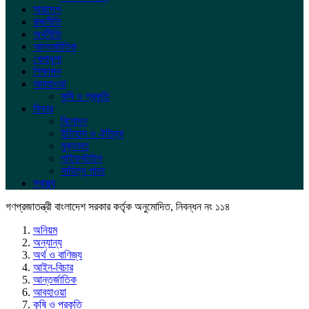
সারাদেশ
রাজনীতি
অর্থনীতি
আন্তর্জাতিক
খেলাধুলা
শিক্ষাঙ্গন
আবহাওয়া
কৃষি ও প্রকৃতি
ফিচার
বিনোদন
ইতিহাস ও ঐতিহ্য
মুক্তমত
লাইফস্টাইল
সাহিত্য পাতা
স্বাস্থ্য
গণপ্রজাতন্ত্রী বাংলাদেশ সরকার কর্তৃক অনুমোদিত, নিবন্ধন নং ১১৪
অনিয়ম
অন্যান্য
অর্থ ও বাণিজ্য
আইন-বিচার
আন্তর্জাতিক
আবহাওয়া
কৃষি ও প্রকৃতি