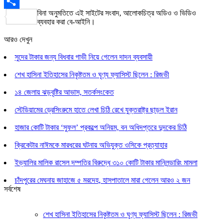
WordPress
বিনা অনুমতিতে এই সাইটের সংবাদ, আলোকচিত্র অডিও ও ভিডিও
Share
ব্যবহার করা বে-আইনি।
আরও দেখুন
সুদের টাকার জন্য বিধবার গাভী নিয়ে গেলেন দাদন ব্যবসায়ী
শেখ হাসিনা ইতিহাসের নিকৃষ্টতম ও ঘৃণ্য ফ্যাসিস্ট ছিলেন : রিজভী
১৪ জেলায় ঝড়বৃষ্টির আভাস, সতর্কসংকেত
স্টেডিয়ামের ড্রেসিংরুমে হাতে লেখা চিঠি রেখে যুক্তরাষ্ট্র ছাড়ল ইরান
হাজার কোটি টাকার ‘সুফল’ প্রকল্পে অনিয়ম, বন অধিদপ্তরে দুদকের চিঠি
ক্রিকেটার নাঈমকে মারধরের ঘটনায় অভিযুক্ত ওসিকে প্রত্যাহার
ইভ্যালির মালিক রাসেল দম্পতির বিরুদ্ধে ৩১০ কোটি টাকার মানিলন্ডারিং মামলা
চাঁদপুরের মেঘনায় জাহাজে ৫ মরদেহ, হাসপাতালে মারা গেলেন আরও ২ জন
সর্বশেষ
শেখ হাসিনা ইতিহাসের নিকৃষ্টতম ও ঘৃণ্য ফ্যাসিস্ট ছিলেন : রিজভী