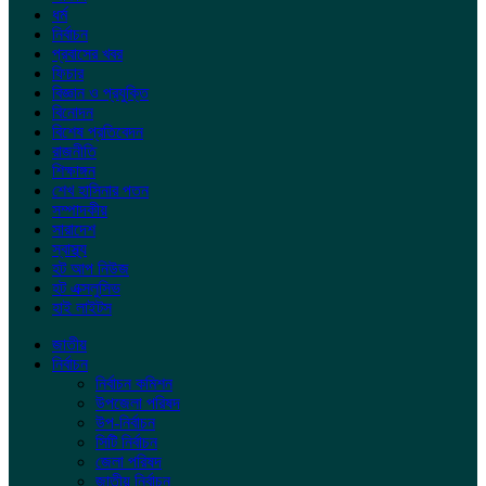
ধর্ম
নির্বাচন
প্রবাসের খবর
ফিচার
বিজ্ঞান ও প্রযুক্তি
বিনোদন
বিশেষ প্রতিবেদন
রাজনীতি
শিক্ষাঙ্গন
শেখ হাসিনার পতন
সম্পাদকীয়
সারাদেশ
স্বাস্থ্য
হট আপ নিউজ
হট এক্সলুসিভ
হাই লাইটস
জাতীয়
নির্বাচন
নির্বাচন কমিশন
উপজেলা পরিষদ
উপ-নির্বাচন
সিটি নির্বাচন
জেলা পরিষদ
জাতীয় নির্বাচন