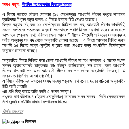
আরও পড়ুন-
দীর্ঘদিন পর বড়পর্দায় ফিরছেন মুনমুন
এ বিষয়ে জানতে চাইলে সোমবার (১২ সেপ্টেম্বর) আওয়ামী লীগের দপ্তর সম্পাদক
ব্যারিস্টার বিপ্লব বড়ুয়া বলেন, এ বিষয়ে উনাকে চিঠি দেওয়া হয়েছে।
বিপ্লব বড়ুয়ার সই করা ১১ সেপ্টেম্বরের চিঠিতে বলা হয়, আওয়ামী লীগের কার্যনির্বাহী
সংসদ সংগঠনের গঠনতন্ত্র অনুযায়ী ক্ষমতাবলে প্রাতিষ্ঠানিক শৃঙ্খলা ভঙ্গের অভিযোগে
আপনাকে (পঙ্কজ নাথ) বরিশাল জেলা আওয়ামী লীগের উপদেষ্টা পরিষদের সদস্যপদসহ
দলীয় অন্যান্য সব পদ থেকে অব্যাহতি দেওয়া হয়েছে। এ বিষয়ে আপনার লিখিত জবাব
আগামী ১৫ দিনের মধ্যে কেন্দ্রীয় দপ্তরে জমা দেওয়ার জন্য সাংগঠনিক নির্দেশক্রমে
অনুরোধ জানানো যাচ্ছে।
অব্যাহতির বিষয়ে নিশ্চিত করে জেলা আওয়ামী লীগের সাধারণ সম্পাদক ও সাবেক সংসদ
সদস্য অ্যাডভোকেট তালুকদার মোঃ ইউনুস জানিয়েছেন, দল তাকে জেলা আওয়ামী
লীগের উপদেষ্টা পদ এবং আওয়ামী লীগের সব পদ থেকে অব্যাহতি দিয়েছে। এ
সংক্রান্ত নির্দেশনা আমরা পেয়েছি।
এ বিষয়ে বরিশাল-৪ আসনের সংসদ সদস্য পঙ্কজ নাথ বলেন, দলের পাঠানো অব্যাহতির
চিঠি আমি পেয়েছি।
এর বেশি কিছু বলতে রাজি হননি এ সংসদ সদস্য।
পঙ্কজ নাথ বরিশাল-৪ (হিজলা-মেহেন্দিগঞ্জ) আসনের সংসদ সদস্য। তিনি স্বেচ্ছাসেবক
লীগ কেন্দ্রীয় কমিটির সাধারণ সম্পাদকও ছিলেন।
শীর্ষসংবাদ/নয়ন