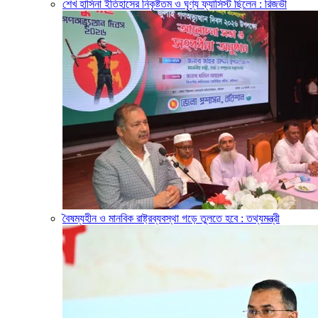
শেখ হাসিনা ইতিহাসের নিকৃষ্টতম ও ঘৃণ্য ফ্যাসিস্ট ছিলেন : রিজভী
বৈষম্যহীন ও মানবিক রাষ্ট্রব্যবস্থা গড়ে তুলতে হবে : তথ্যমন্ত্রী