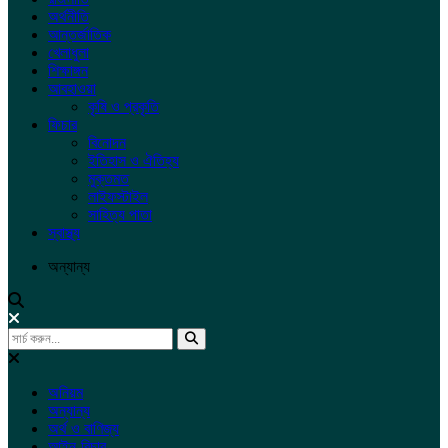
অর্থনীতি
আন্তর্জাতিক
খেলাধুলা
শিক্ষাঙ্গন
আবহাওয়া
কৃষি ও প্রকৃতি
ফিচার
বিনোদন
ইতিহাস ও ঐতিহ্য
মুক্তমত
লাইফস্টাইল
সাহিত্য পাতা
স্বাস্থ্য
অন্যান্য
অনিয়ম
অন্যান্য
অর্থ ও বাণিজ্য
আইন-বিচার