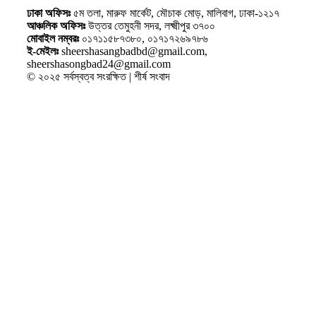
ঢাকা অফিসঃ
৫ম তলা, মারুফ মার্কেট, মৌচাক মোড়, মালিবাগ, ঢাকা-১২১৭
আঞ্চলিক অফিসঃ
উত্তর তেমুহনী সদর, লক্ষ্মীপুর ৩৭০০
মোবাইল নম্বরঃ
০১৭১১৫৮৭৩৮০, ০১৭১৭২৬৯৭৮৬
ই-মেইলঃ
sheershasangbadbd@gmail.com,
sheershasongbad24@gmail.com
© ২০২৫ সর্বস্বত্ব সংরক্ষিত | শীর্ষ সংবাদ