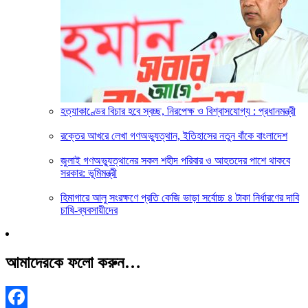
হত্যাকাণ্ডের বিচার হবে স্বচ্ছ, নিরপেক্ষ ও বিশ্বাসযোগ্য : প্রধানমন্ত্রী
রক্তের আখরে লেখা গণঅভ্যুত্থান, ইতিহাসের নতুন বাঁকে বাংলাদেশ
জুলাই গণঅভ্যুত্থানের সকল শহীদ পরিবার ও আহতদের পাশে থাকবে
সরকার: ভূমিমন্ত্রী
হিমাগারে আলু সংরক্ষণে প্রতি কেজি ভাড়া সর্বোচ্চ ৪ টাকা নির্ধারণের দাবি
চাষি-ব্যবসায়ীদের
আমাদেরকে ফলো করুন…