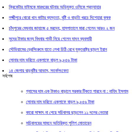
ক্রিকেটার নাঈমকে মারধরের ঘটনায় অভিযুক্ত ওসিকে প্রত্যাহার
লক্ষ্মীপুরে বোরো ধান কাটার ব্যস্ততা, বৃষ্টি ও বাড়তি খরচে দিশেহারা কৃষক
চাঁদপুরের মেঘনায় জাহাজে ৫ মরদেহ, হাসপাতালে মারা গেলেন আরও ২ জন
সুদের টাকার জন্য বিধবার গাভী নিয়ে গেলেন দাদন ব্যবসায়ী
স্টেডিয়ামের ড্রেসিংরুমে হাতে লেখা চিঠি রেখে যুক্তরাষ্ট্র ছাড়ল ইরান
সোনার দাম ভরিতে একলাফে বাড়ল ৯,৮৫৬ টাকা
১৪ জেলায় ঝড়বৃষ্টির আভাস, সতর্কসংকেত
সর্বশেষ
গ্যাসের দাম এক টাকাও বাড়ালে সরকার টিকতে পারবে না : নাহিদ ইসলাম
সোনার দাম ভরিতে একলাফে বাড়ল ৯,৮৫৬ টাকা
কারো সাক্ষাৎ না পেয়ে সচিবালয় ছাড়লেন ১১ দলের নেতারা
সচিবালয়ের সামনে অতিরিক্ত পুলিশ মোতায়েন