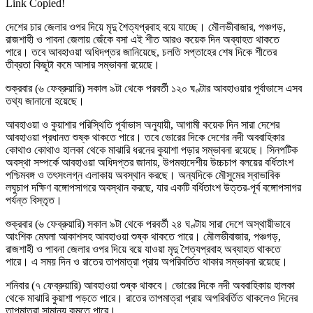
Link Copied!
দেশের চার জেলার ওপর দিয়ে মৃদু শৈত্যপ্রবাহ বয়ে যাচ্ছে। মৌলভীবাজার, পঞ্চগড়,
রাজশাহী ও পাবনা জেলায় জেঁকে বসা এই শীত আরও কয়েক দিন অব্যাহত থাকতে
পারে। তবে আবহাওয়া অধিদপ্তর জানিয়েছে, চলতি সপ্তাহের শেষ দিকে শীতের
তীব্রতা কিছুটা কমে আসার সম্ভাবনা রয়েছে।
শুক্রবার (৬ ফেব্রুয়ারি) সকাল ৯টা থেকে পরবর্তী ১২০ ঘণ্টার আবহাওয়ার পূর্বাভাসে এসব
তথ্য জানানো হয়েছে।
আবহাওয়া ও কুয়াশার পরিস্থিতি পূর্বাভাস অনুযায়ী, আগামী কয়েক দিন সারা দেশের
আবহাওয়া প্রধানত শুষ্ক থাকতে পারে। তবে ভোরের দিকে দেশের নদী অববাহিকার
কোথাও কোথাও হালকা থেকে মাঝারি ধরনের কুয়াশা পড়ার সম্ভাবনা রয়েছে। সিনপটিক
অবস্থা সম্পর্কে আবহাওয়া অধিদপ্তর জানায়, উপমহাদেশীয় উচ্চচাপ বলয়ের বর্ধিতাংশ
পশ্চিমবঙ্গ ও তৎসংলগ্ন এলাকায় অবস্থান করছে। অন্যদিকে মৌসুমের স্বাভাবিক
লঘুচাপ দক্ষিণ বঙ্গোপসাগরে অবস্থান করছে, যার একটি বর্ধিতাংশ উত্তর-পূর্ব বঙ্গোপসাগর
পর্যন্ত বিস্তৃত।
শুক্রবার (৬ ফেব্রুয়ারি) সকাল ৯টা থেকে পরবর্তী ২৪ ঘণ্টায় সারা দেশে অস্থায়ীভাবে
আংশিক মেঘলা আকাশসহ আবহাওয়া শুষ্ক থাকতে পারে। মৌলভীবাজার, পঞ্চগড়,
রাজশাহী ও পাবনা জেলার ওপর দিয়ে বয়ে যাওয়া মৃদু শৈত্যপ্রবাহ অব্যাহত থাকতে
পারে। এ সময় দিন ও রাতের তাপমাত্রা প্রায় অপরিবর্তিত থাকার সম্ভাবনা রয়েছে।
শনিবার (৭ ফেব্রুয়ারি) আবহাওয়া শুষ্ক থাকবে। ভোরের দিকে নদী অববাহিকায় হালকা
থেকে মাঝারি কুয়াশা পড়তে পারে। রাতের তাপমাত্রা প্রায় অপরিবর্তিত থাকলেও দিনের
তাপমাত্রা সামান্য কমতে পারে।