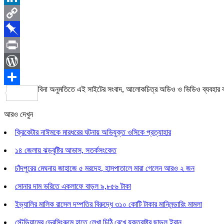
LinkedIn
Copy
Link
Pinboard
Print
WordPress
বিনা অনুমতিতে এই সাইটের সংবাদ, আলোকচিত্র অডিও ও ভিডিও ব্যবহার
Share
আরও দেখুন
ক্রিকেটার নাঈমকে মারধরের ঘটনায় অভিযুক্ত ওসিকে প্রত্যাহার
১৪ জেলায় ঝড়বৃষ্টির আভাস, সতর্কসংকেত
চাঁদপুরের মেঘনায় জাহাজে ৫ মরদেহ, হাসপাতালে মারা গেলেন আরও ২ জন
সোনার দাম ভরিতে একলাফে বাড়ল ৯,৮৫৬ টাকা
ইভ্যালির মালিক রাসেল দম্পতির বিরুদ্ধে ৩১০ কোটি টাকার মানিলন্ডারিং মামলা
স্টেডিয়ামের ড্রেসিংরুমে হাতে লেখা চিঠি রেখে যুক্তরাষ্ট্র ছাড়ল ইরান