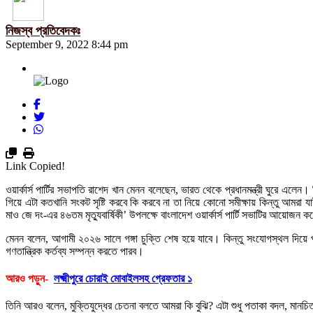
নিজস্ব প্রতিবেদকঃ
September 9, 2022 8:44 pm
Link Copied!
ওয়ার্কার্স পার্টির সভাপতি রাশেদ খান মেনন বলেছেন, ভারত থেকে প্রধানমন্ত্রী ঘুরে এ
গিয়ে এটা কতখানি সংকট সৃষ্টি করবে কি করবে না তা নিয়ে কোনো সমীক্ষায় কিন্তু আমরা
মাও জে দং-এর ৪৬তম মৃত্যুবার্ষিকী’ উপলক্ষে বাংলাদেশ ওয়ার্কার্স পার্টি সভাটির আয়োজন 
মেনন বলেন, আগামী ২০২৬ সালে গঙ্গা চুক্তি শেষ হয়ে যাবে। কিন্তু সংযোগস্থল দিয়ে 
গণতান্ত্রিক কর্তব্য সম্পন্ন করতে পারব।
আরও পড়ুন-
লক্ষ্মীপুরে চোরাই মোবাইলসহ গ্রেফতার ১
তিনি আরও বলেন, মুক্তিযুদ্ধের চেতনা বলতে আমরা কি বুঝি? এটা শুধু পতাকা বদল, মানচিত