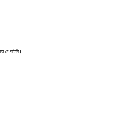
 করা বে-আইনি।