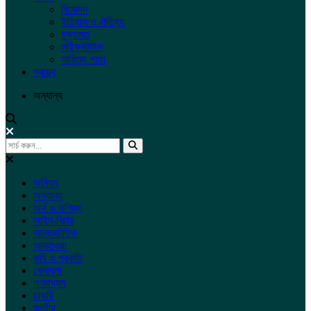
বিনোদন
ইতিহাস ও ঐতিহ্য
মুক্তমত
লাইফস্টাইল
সাহিত্য পাতা
স্বাস্থ্য
অন্যান্য
অনিয়ম
অন্যান্য
অর্থ ও বাণিজ্য
আইন-বিচার
আন্তর্জাতিক
আবহাওয়া
কৃষি ও প্রকৃতি
খেলাধুলা
গণমাধ্যম
চাকরি
জাতীয়