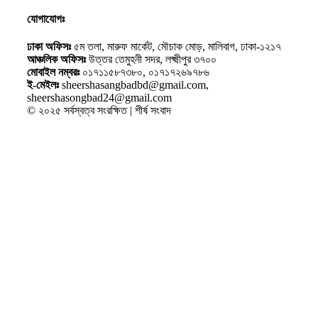
যোগাযোগঃ
ঢাকা অফিসঃ
৫ম তলা, মারুফ মার্কেট, মৌচাক মোড়, মালিবাগ, ঢাকা-১২১৭
আঞ্চলিক অফিসঃ
উত্তর তেমুহনী সদর, লক্ষ্মীপুর ৩৭০০
মোবাইল নম্বরঃ
০১৭১১৫৮৭৩৮০, ০১৭১৭২৬৯৭৮৬
ই-মেইলঃ
sheershasangbadbd@gmail.com,
sheershasongbad24@gmail.com
© ২০২৫ সর্বস্বত্ব সংরক্ষিত | শীর্ষ সংবাদ