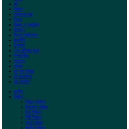
ধর্ম
নির্বাচন
প্রবাসের খবর
ফিচার
বিজ্ঞান ও প্রযুক্তি
বিনোদন
বিশেষ প্রতিবেদন
রাজনীতি
শিক্ষাঙ্গন
শেখ হাসিনার পতন
সম্পাদকীয়
সারাদেশ
স্বাস্থ্য
হট আপ নিউজ
হট এক্সলুসিভ
হাই লাইটস
জাতীয়
নির্বাচন
নির্বাচন কমিশন
উপজেলা পরিষদ
উপ-নির্বাচন
সিটি নির্বাচন
জেলা পরিষদ
জাতীয় নির্বাচন