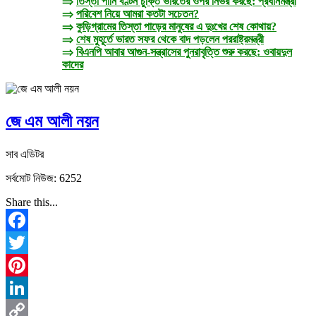
⇒
তিস্তা পানি বণ্টন চুক্তি ভারতের ওপর নির্ভর করছে: প্রধানমন্ত্রী
⇒
পরিবেশ নিয়ে আমরা কতটা সচেতন?
⇒
কুড়িগ্রামের তিস্তা পাড়ের মানুষের এ দুঃখের শেষ কোথায়?
⇒
শেষ মুহূর্তে ভারত সফর থেকে বাদ পড়লেন পররাষ্ট্রমন্ত্রী
⇒
বিএনপি আবার আগুন-সন্ত্রাসের পুনরাবৃত্তি শুরু করছে: ওবায়দুল
কাদের
জে এম আলী নয়ন
সাব এডিটর
সর্বমোট নিউজ: 6252
Share this...
Facebook
Twitter
Pinterest
LinkedIn