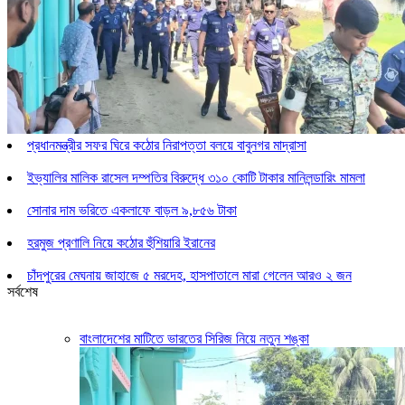
প্রধানমন্ত্রীর সফর ঘিরে কঠোর নিরাপত্তা বলয়ে বাবুনগর মাদ্রাসা
ইভ্যালির মালিক রাসেল দম্পতির বিরুদ্ধে ৩১০ কোটি টাকার মানিলন্ডারিং মামলা
সোনার দাম ভরিতে একলাফে বাড়ল ৯,৮৫৬ টাকা
হরমুজ প্রণালি নিয়ে কঠোর হুঁশিয়ারি ইরানের
চাঁদপুরের মেঘনায় জাহাজে ৫ মরদেহ, হাসপাতালে মারা গেলেন আরও ২ জন
সর্বশেষ
বাংলাদেশের মাটিতে ভারতের সিরিজ নিয়ে নতুন শঙ্কা