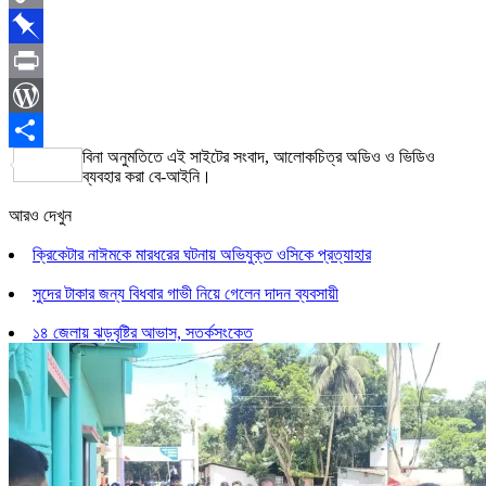
Copy
Link
Pinboard
Print
WordPress
বিনা অনুমতিতে এই সাইটের সংবাদ, আলোকচিত্র অডিও ও ভিডিও
Share
ব্যবহার করা বে-আইনি।
আরও দেখুন
ক্রিকেটার নাঈমকে মারধরের ঘটনায় অভিযুক্ত ওসিকে প্রত্যাহার
সুদের টাকার জন্য বিধবার গাভী নিয়ে গেলেন দাদন ব্যবসায়ী
১৪ জেলায় ঝড়বৃষ্টির আভাস, সতর্কসংকেত