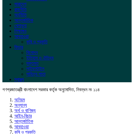
সারাদেশ
রাজনীতি
অর্থনীতি
আন্তর্জাতিক
খেলাধুলা
শিক্ষাঙ্গন
আবহাওয়া
কৃষি ও প্রকৃতি
ফিচার
বিনোদন
ইতিহাস ও ঐতিহ্য
মুক্তমত
লাইফস্টাইল
সাহিত্য পাতা
স্বাস্থ্য
গণপ্রজাতন্ত্রী বাংলাদেশ সরকার কর্তৃক অনুমোদিত, নিবন্ধন নং ১১৪
অনিয়ম
অন্যান্য
অর্থ ও বাণিজ্য
আইন-বিচার
আন্তর্জাতিক
আবহাওয়া
কৃষি ও প্রকৃতি