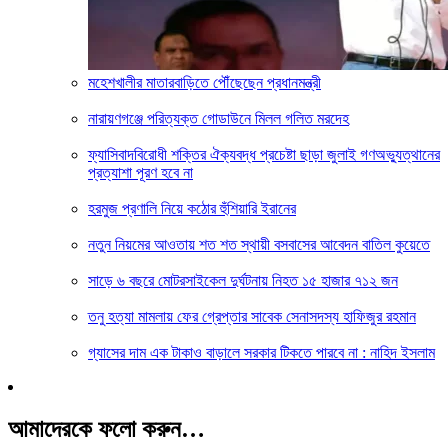
মহেশখালীর মাতারবাড়িতে পৌঁছেছেন প্রধানমন্ত্রী
নারায়ণগঞ্জে পরিত্যক্ত গোডাউনে মিলল গলিত মরদেহ
ফ্যাসিবাদবিরোধী শক্তির ঐক্যবদ্ধ প্রচেষ্টা ছাড়া জুলাই গণঅভ্যুত্থানের
প্রত্যাশা পূরণ হবে না
হরমুজ প্রণালি নিয়ে কঠোর হুঁশিয়ারি ইরানের
নতুন নিয়মের আওতায় শত শত স্থায়ী বসবাসের আবেদন বাতিল কুয়েতে
সাড়ে ৬ বছরে মোটরসাইকেল দুর্ঘটনায় নিহত ১৫ হাজার ৭১২ জন
তনু হত্যা মামলায় ফের গ্রেপ্তার সাবেক সেনাসদস্য হাফিজুর রহমান
গ্যাসের দাম এক টাকাও বাড়ালে সরকার টিকতে পারবে না : নাহিদ ইসলাম
আমাদেরকে ফলো করুন…