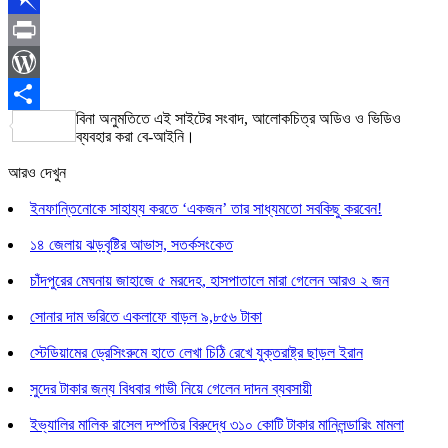
Link
Pinboard
Print
WordPress
বিনা অনুমতিতে এই সাইটের সংবাদ, আলোকচিত্র অডিও ও ভিডিও
Share
ব্যবহার করা বে-আইনি।
আরও দেখুন
ইনফান্তিনোকে সাহায্য করতে ‘একজন’ তার সাধ্যমতো সবকিছু করবেন!
১৪ জেলায় ঝড়বৃষ্টির আভাস, সতর্কসংকেত
চাঁদপুরের মেঘনায় জাহাজে ৫ মরদেহ, হাসপাতালে মারা গেলেন আরও ২ জন
সোনার দাম ভরিতে একলাফে বাড়ল ৯,৮৫৬ টাকা
স্টেডিয়ামের ড্রেসিংরুমে হাতে লেখা চিঠি রেখে যুক্তরাষ্ট্র ছাড়ল ইরান
সুদের টাকার জন্য বিধবার গাভী নিয়ে গেলেন দাদন ব্যবসায়ী
ইভ্যালির মালিক রাসেল দম্পতির বিরুদ্ধে ৩১০ কোটি টাকার মানিলন্ডারিং মামলা