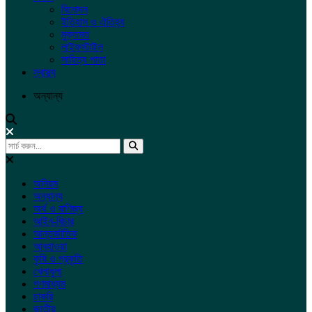
বিনোদন
ইতিহাস ও ঐতিহ্য
মুক্তমত
লাইফস্টাইল
সাহিত্য পাতা
স্বাস্থ্য
অন্যান্য
অনিয়ম
অন্যান্য
অর্থ ও বাণিজ্য
আইন-বিচার
আন্তর্জাতিক
আবহাওয়া
কৃষি ও প্রকৃতি
খেলাধুলা
গণমাধ্যম
চাকরি
জাতীয়