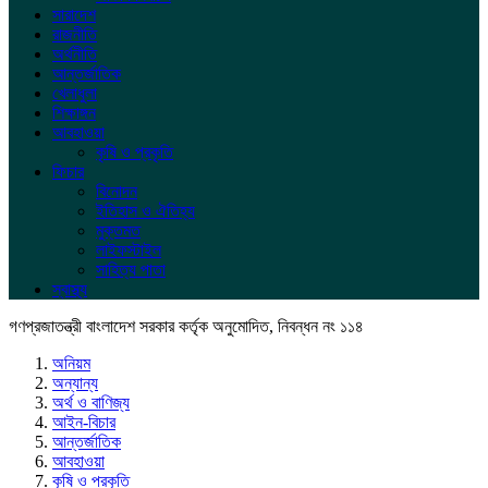
সারাদেশ
রাজনীতি
অর্থনীতি
আন্তর্জাতিক
খেলাধুলা
শিক্ষাঙ্গন
আবহাওয়া
কৃষি ও প্রকৃতি
ফিচার
বিনোদন
ইতিহাস ও ঐতিহ্য
মুক্তমত
লাইফস্টাইল
সাহিত্য পাতা
স্বাস্থ্য
গণপ্রজাতন্ত্রী বাংলাদেশ সরকার কর্তৃক অনুমোদিত, নিবন্ধন নং ১১৪
অনিয়ম
অন্যান্য
অর্থ ও বাণিজ্য
আইন-বিচার
আন্তর্জাতিক
আবহাওয়া
কৃষি ও প্রকৃতি