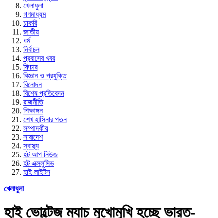
খেলাধুলা
গণমাধ্যম
চাকরি
জাতীয়
ধর্ম
নির্বাচন
প্রবাসের খবর
ফিচার
বিজ্ঞান ও প্রযুক্তি
বিনোদন
বিশেষ প্রতিবেদন
রাজনীতি
শিক্ষাঙ্গন
শেখ হাসিনার পতন
সম্পাদকীয়
সারাদেশ
স্বাস্থ্য
হট আপ নিউজ
হট এক্সলুসিভ
হাই লাইটস
খেলাধুলা
হাই ভোল্টেজ ম্যাচ মুখোমুখি হচ্ছে ভারত-