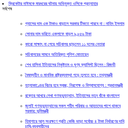
ক্রিকেটার নাঈমকে মারধরের ঘটনায় অভিযুক্ত ওসিকে প্রত্যাহার
সর্বশেষ
গ্যাসের দাম এক টাকাও বাড়ালে সরকার টিকতে পারবে না : নাহিদ ইসলাম
সোনার দাম ভরিতে একলাফে বাড়ল ৯,৮৫৬ টাকা
কারো সাক্ষাৎ না পেয়ে সচিবালয় ছাড়লেন ১১ দলের নেতারা
সচিবালয়ের সামনে অতিরিক্ত পুলিশ মোতায়েন
শেখ হাসিনা ইতিহাসের নিকৃষ্টতম ও ঘৃণ্য ফ্যাসিস্ট ছিলেন : রিজভী
বৈষম্যহীন ও মানবিক রাষ্ট্রব্যবস্থা গড়ে তুলতে হবে : তথ্যমন্ত্রী
হত্যাকাণ্ডের বিচার হবে স্বচ্ছ, নিরপেক্ষ ও বিশ্বাসযোগ্য : প্রধানমন্ত্রী
রক্তের আখরে লেখা গণঅভ্যুত্থান, ইতিহাসের নতুন বাঁকে বাংলাদেশ
জুলাই গণঅভ্যুত্থানের সকল শহীদ পরিবার ও আহতদের পাশে থাকবে
সরকার: ভূমিমন্ত্রী
হিমাগারে আলু সংরক্ষণে প্রতি কেজি ভাড়া সর্বোচ্চ ৪ টাকা নির্ধারণের দাবি
চাষি-ব্যবসায়ীদের