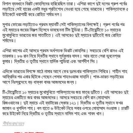
বিশাল ব্যবধানে বিরাট কোহলিদের হারিয়েছিল তারা। এশিয়া কাপে দুই দলের গ্রুপ পর্বের
লড়াইয়ে সেই হারের একটা মধুর প্রতিশোধ নেওয়া হয়ে গেছে ভারতের। পাকিস্তানকে ৫
উইকেটে ধরাশায়ী করে রোহিত শর্মার দল।
সুপার ফোরের লড়াইতেও প্রথম ম্যানটি সেই পাকিস্তানের বিপক্ষেই। গ্রুপ পর্বের পর
এই ম্যাচের জয়ের বিকল্প হিসেবে ভাবছেননা টিম ইন্ডিয়া। টি-টোয়েন্টিতে ১০ ম্যাচের
মুখোমুখিতে ভারতের জয় সাতটিতে। এই আসরেও দুই ম্যাচের দুটিতেই জয় রোহিত
শর্মাদের।
এশিয়া কাপের এই আসরে প্রথম অর্ধশতক ভিরাট কোহলির। সবচেয়ে বেশি রানও এই
তারকার। ৮৬ রান নিয়ে দ্বিতীয় স্থানে সূর্যকুমার যাদব। আর হাতে সেরা ভুবনেশ্বর
কুমার। দ্বিতীয় ও তৃতীয় স্থানে হার্দিক পান্ডিয়া এবং আর্শদীপ সিং।
এদিকে ভারতের বিপক্ষে মাঠে নামার আগে ফের দুঃসংবার পাকিস্তান শিবিরে। শাহীন শাহ
আফ্রিদির পর এবার ছিটকে গেছেন পেসার শাহনওয়াজ দাহানি। পাক-ভারত লড়াইয়ের
আগে নিঃস্বন্দেহে বড় ধাক্কা বাবর আজমদের জন্য।
টি-টোয়েন্টিতে ১০ ম্যাচের মুখোমুখিতে পাকিস্তানের জয় মাত্র দুটিতে। এই আসরেও দুই
ম্যাচের একটিতে জয় বাবর আজমদের। আসরে সবচেয়ে বেশি রান মোহাম্মাদ
রিজওয়ানের। দুই ম্যাচে এই ব্যাটারের স্কোর ১২১। দ্বিতীয় ও তৃতীয় স্থানে ফখর
জামান ও খুশদিল শাহ। বল হাতে ৬ উইকেট নিয়ে সবার ওপরে মোহাম্মাদ নওয়াজ। চারটি
করে উইকেট নিয়ে দ্বিতীয় ও তৃতীয় স্থানে নাসিম শাহ এবং শাবদ খান।
শীর্ষসংবাদ/নয়ন