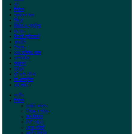
ধর্ম
নির্বাচন
প্রবাসের খবর
ফিচার
বিজ্ঞান ও প্রযুক্তি
বিনোদন
বিশেষ প্রতিবেদন
রাজনীতি
শিক্ষাঙ্গন
শেখ হাসিনার পতন
সম্পাদকীয়
সারাদেশ
স্বাস্থ্য
হট আপ নিউজ
হট এক্সলুসিভ
হাই লাইটস
জাতীয়
নির্বাচন
নির্বাচন কমিশন
উপজেলা পরিষদ
উপ-নির্বাচন
সিটি নির্বাচন
জেলা পরিষদ
জাতীয় নির্বাচন