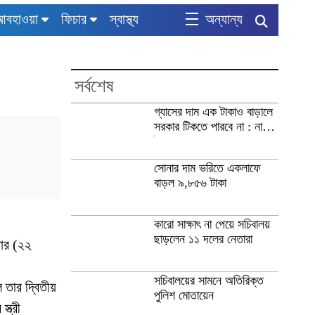
আবহাওয়া
ফিচার
স্বাস্থ্য
অন্যান্য
সর্বশেষ
গ্যাসের দাম এক টাকাও বাড়ালে
সরকার টিকতে পারবে না : নাহিদ
ইসলাম
সোনার দাম ভরিতে একলাফে
বাড়ল ৯,৮৫৬ টাকা
কারো সাক্ষাৎ না পেয়ে সচিবালয়
ছাড়লেন ১১ দলের নেতারা
বার (২২
সচিবালয়ের সামনে অতিরিক্ত
তার দ্বিতীয়
পুলিশ মোতায়েন
্ত্রী