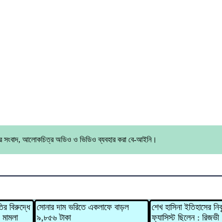
ের সংবাদ, আলোকচিত্র অডিও ও ভিডিও ব্যবহার করা বে-আইনি।
ির বিরুদ্ধে
সোনার দাম ভরিতে একলাফে বাড়ল
শেখ হাসিনা ইতিহাসের নিকৃ
ং মামলা
৯,৮৫৬ টাকা
ফ্যাসিস্ট ছিলেন : রিজভী