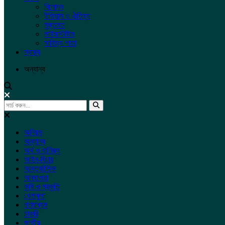
বিনোদন
ইতিহাস ও ঐতিহ্য
মুক্তমত
লাইফস্টাইল
সাহিত্য পাতা
স্বাস্থ্য
অন্যান্য
অনিয়ম
অন্যান্য
অর্থ ও বাণিজ্য
আইন-বিচার
আন্তর্জাতিক
আবহাওয়া
কৃষি ও প্রকৃতি
খেলাধুলা
গণমাধ্যম
চাকরি
জাতীয়