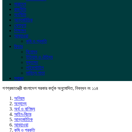
সারাদেশ
রাজনীতি
অর্থনীতি
আন্তর্জাতিক
খেলাধুলা
শিক্ষাঙ্গন
আবহাওয়া
কৃষি ও প্রকৃতি
ফিচার
বিনোদন
ইতিহাস ও ঐতিহ্য
মুক্তমত
লাইফস্টাইল
সাহিত্য পাতা
স্বাস্থ্য
গণপ্রজাতন্ত্রী বাংলাদেশ সরকার কর্তৃক অনুমোদিত, নিবন্ধন নং ১১৪
অনিয়ম
অন্যান্য
অর্থ ও বাণিজ্য
আইন-বিচার
আন্তর্জাতিক
আবহাওয়া
কৃষি ও প্রকৃতি