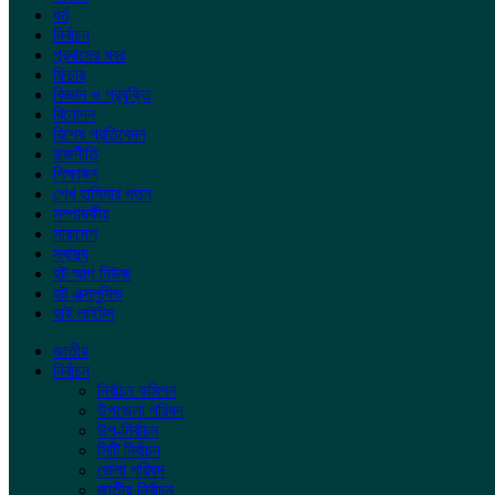
ধর্ম
নির্বাচন
প্রবাসের খবর
ফিচার
বিজ্ঞান ও প্রযুক্তি
বিনোদন
বিশেষ প্রতিবেদন
রাজনীতি
শিক্ষাঙ্গন
শেখ হাসিনার পতন
সম্পাদকীয়
সারাদেশ
স্বাস্থ্য
হট আপ নিউজ
হট এক্সলুসিভ
হাই লাইটস
জাতীয়
নির্বাচন
নির্বাচন কমিশন
উপজেলা পরিষদ
উপ-নির্বাচন
সিটি নির্বাচন
জেলা পরিষদ
জাতীয় নির্বাচন