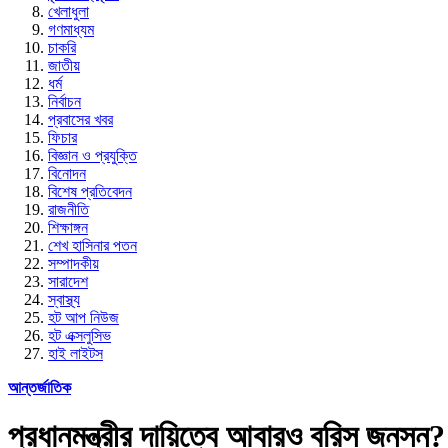
খেলাধুলা
গণমাধ্যম
চাকরি
জাতীয়
ধর্ম
নির্বাচন
প্রবাসের খবর
ফিচার
বিজ্ঞান ও প্রযুক্তি
বিনোদন
বিশেষ প্রতিবেদন
রাজনীতি
শিক্ষাঙ্গন
শেখ হাসিনার পতন
সম্পাদকীয়
সারাদেশ
স্বাস্থ্য
হট আপ নিউজ
হট এক্সলুসিভ
হাই লাইটস
আন্তর্জাতিক
প্রধানমন্ত্রীর দায়িত্বে আবারও বরিস জনসন?