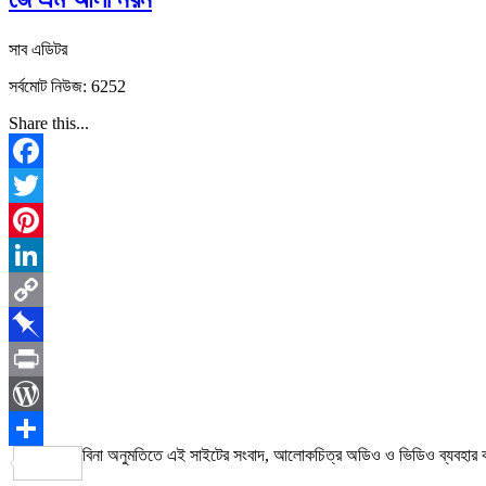
সাব এডিটর
সর্বমোট নিউজ: 6252
Share this...
Facebook
Twitter
Pinterest
LinkedIn
Copy
Link
Pinboard
Print
WordPress
বিনা অনুমতিতে এই সাইটের সংবাদ, আলোকচিত্র অডিও ও ভিডিও ব্যবহার
Share