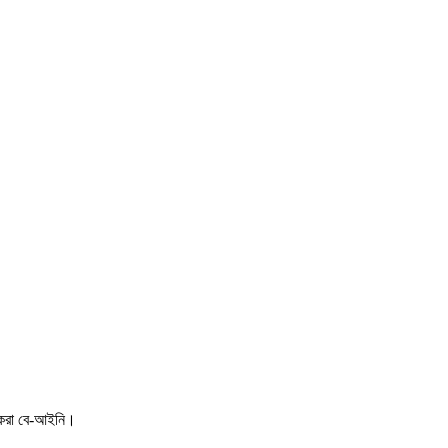
 করা বে-আইনি।