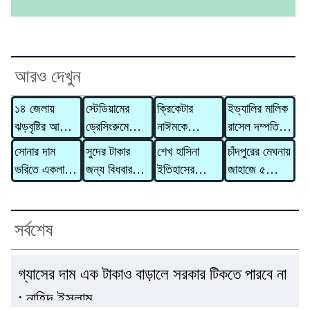
আরও দেখুন
১৪ জেলায়
স্টেডিয়ামের
ক্রিকেটার
ইভ্যালির মালিক
ঝড়বৃষ্টির আভাস,
ড্রেসিংরুমে
নাঈমকে
রাসেল দম্পতির
সতর্কসংকেত
হাতে লেখা চিঠি
মারধরের ঘটনায়
বিরুদ্ধে ৩১০
সোনার দাম
সুদের টাকার
শেখ হাসিনা
চাঁদপুরের মেঘনায়
রেখে যুক্তরাষ্ট্র
অভিযুক্ত
কোটি টাকার
ভরিতে একলাফে
জন্য বিধবার
ইতিহাসের
জাহাজে ৫
ছাড়ল ইরান
ওসিকে
মানিলন্ডারিং
বাড়ল ৯,৮৫৬
গাভী নিয়ে
নিকৃষ্টতম ও ঘৃণ্য
মরদেহ,
প্রত্যাহার
মামলা
টাকা
গেলেন দাদন
ফ্যাসিস্ট ছিলেন
হাসপাতালে মারা
ব্যবসায়ী
: রিজভী
গেলেন আরও ২
সর্বশেষ
জন
গ্যাসের দাম এক টাকাও বাড়ালে সরকার টিকতে পারবে না
: নাহিদ ইসলাম