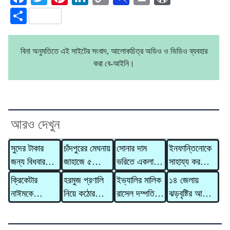
Link
Share
বিনা অনুমতিতে এই সাইটের সংবাদ, আলোকচিত্র অডিও ও ভিডিও ব্যবহার
করা বে-আইনি।
আরও দেখুন
সুদের টাকার
চাঁদপুরের মেঘনায়
সোনার দাম
ইনফান্তিনোকে
জন্য বিধবার
জাহাজে ৫
ভরিতে একলাফে
সাহায্য করতে
গাভী নিয়ে
মরদেহ,
বাড়ল ৯,৮৫৬
‘একজন’ তার
ক্রিকেটার
হরমুজ প্রণালি
ইভ্যালির মালিক
১৪ জেলায়
গেলেন দাদন
হাসপাতালে মারা
টাকা
সাধ্যমতো
নাঈমকে
নিয়ে কঠোর
রাসেল দম্পতির
ঝড়বৃষ্টির আভাস,
ব্যবসায়ী
গেলেন আরও ২
সবকিছু করবেন!
মারধরের ঘটনায়
হুঁশিয়ারি ইরানের
বিরুদ্ধে ৩১০
সতর্কসংকেত
জন
অভিযুক্ত
কোটি টাকার