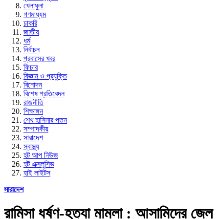
খেলাধুলা
গণমাধ্যম
চাকরি
জাতীয়
ধর্ম
নির্বাচন
প্রবাসের খবর
ফিচার
বিজ্ঞান ও প্রযুক্তি
বিনোদন
বিশেষ প্রতিবেদন
রাজনীতি
শিক্ষাঙ্গন
শেখ হাসিনার পতন
সম্পাদকীয়
সারাদেশ
স্বাস্থ্য
হট আপ নিউজ
হট এক্সলুসিভ
হাই লাইটস
সারাদেশ
রামিসা ধর্ষণ-হত্যা মামলা : আসামিদের জেল