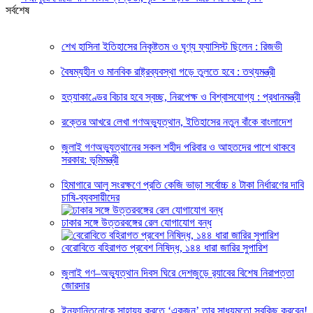
সর্বশেষ
শেখ হাসিনা ইতিহাসের নিকৃষ্টতম ও ঘৃণ্য ফ্যাসিস্ট ছিলেন : রিজভী
বৈষম্যহীন ও মানবিক রাষ্ট্রব্যবস্থা গড়ে তুলতে হবে : তথ্যমন্ত্রী
হত্যাকাণ্ডের বিচার হবে স্বচ্ছ, নিরপেক্ষ ও বিশ্বাসযোগ্য : প্রধানমন্ত্রী
রক্তের আখরে লেখা গণঅভ্যুত্থান, ইতিহাসের নতুন বাঁকে বাংলাদেশ
জুলাই গণঅভ্যুত্থানের সকল শহীদ পরিবার ও আহতদের পাশে থাকবে
সরকার: ভূমিমন্ত্রী
হিমাগারে আলু সংরক্ষণে প্রতি কেজি ভাড়া সর্বোচ্চ ৪ টাকা নির্ধারণের দাবি
চাষি-ব্যবসায়ীদের
ঢাকার সঙ্গে উত্তরবঙ্গের রেল যোগাযোগ বন্ধ
বেরোবিতে বহিরাগত প্রবেশ নিষিদ্ধ, ১৪৪ ধারা জারির সুপারিশ
জুলাই গণ–অভ্যুত্থান দিবস ঘিরে দেশজুড়ে র‌্যাবের বিশেষ নিরাপত্তা
জোরদার
ইনফান্তিনোকে সাহায্য করতে ‘একজন’ তার সাধ্যমতো সবকিছু করবেন!