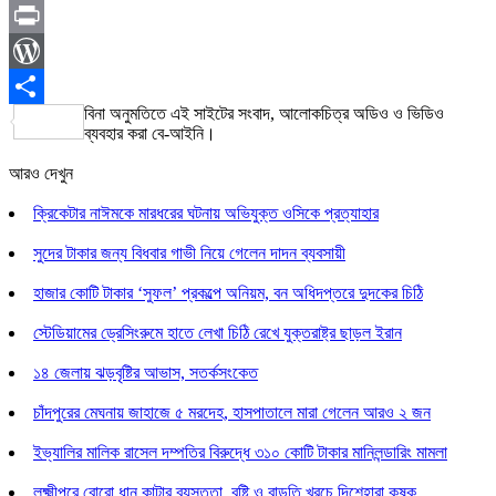
Link
Pinboard
Print
WordPress
বিনা অনুমতিতে এই সাইটের সংবাদ, আলোকচিত্র অডিও ও ভিডিও
Share
ব্যবহার করা বে-আইনি।
আরও দেখুন
ক্রিকেটার নাঈমকে মারধরের ঘটনায় অভিযুক্ত ওসিকে প্রত্যাহার
সুদের টাকার জন্য বিধবার গাভী নিয়ে গেলেন দাদন ব্যবসায়ী
হাজার কোটি টাকার ‘সুফল’ প্রকল্পে অনিয়ম, বন অধিদপ্তরে দুদকের চিঠি
স্টেডিয়ামের ড্রেসিংরুমে হাতে লেখা চিঠি রেখে যুক্তরাষ্ট্র ছাড়ল ইরান
১৪ জেলায় ঝড়বৃষ্টির আভাস, সতর্কসংকেত
চাঁদপুরের মেঘনায় জাহাজে ৫ মরদেহ, হাসপাতালে মারা গেলেন আরও ২ জন
ইভ্যালির মালিক রাসেল দম্পতির বিরুদ্ধে ৩১০ কোটি টাকার মানিলন্ডারিং মামলা
লক্ষ্মীপুরে বোরো ধান কাটার ব্যস্ততা, বৃষ্টি ও বাড়তি খরচে দিশেহারা কৃষক