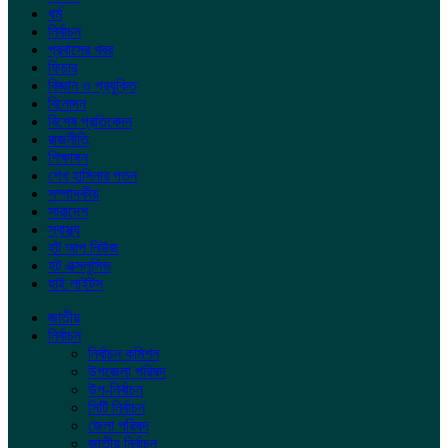
ধর্ম
নির্বাচন
প্রবাসের খবর
ফিচার
বিজ্ঞান ও প্রযুক্তি
বিনোদন
বিশেষ প্রতিবেদন
রাজনীতি
শিক্ষাঙ্গন
শেখ হাসিনার পতন
সম্পাদকীয়
সারাদেশ
স্বাস্থ্য
হট আপ নিউজ
হট এক্সলুসিভ
হাই লাইটস
জাতীয়
নির্বাচন
নির্বাচন কমিশন
উপজেলা পরিষদ
উপ-নির্বাচন
সিটি নির্বাচন
জেলা পরিষদ
জাতীয় নির্বাচন