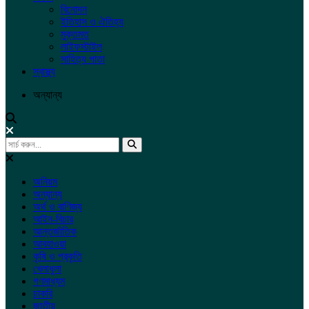
বিনোদন
ইতিহাস ও ঐতিহ্য
মুক্তমত
লাইফস্টাইল
সাহিত্য পাতা
স্বাস্থ্য
অন্যান্য
অনিয়ম
অন্যান্য
অর্থ ও বাণিজ্য
আইন-বিচার
আন্তর্জাতিক
আবহাওয়া
কৃষি ও প্রকৃতি
খেলাধুলা
গণমাধ্যম
চাকরি
জাতীয়