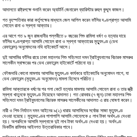
আদালতে রাষ্ট্রপক্ষে শুনানি করেন অ্যাটর্নি জেনারেল ব্যারিস্টার রুহুল কুদ্দুস কাজল।
গত বৃহস্পতিবার কারা কর্তৃপক্ষের মাধ্যমে জেল আপিল করেন ফাঁসির দণ্ডপ্রাপ্ত আসামি
সোহেল রানা ও স্বপ্না আক্তার।
এর আগে গত ৯ জুন রাজধানীর পল্লবীতে ৮ বছরের শিশু রামিসা ধর্ষণ ও হত্যার দায়ে
ফাঁসির দণ্ডপ্রাপ্ত আসামি সোহেল রানা ও স্বপ্না আক্তারের মৃত্যুূদণ্ড (ডেথ
রেফারেন্স) অনুমোদনের নথি হাইকোর্টে আসে।
দুই আসামির ফাঁসির রায়ে ঢাকা মহানগর শিশু সহিংসতা দমন ট্রাইব্যুনালের বিচারক মাসরুর
সালেকীন স্বাক্ষরের পর ডেথ রেফারেন্স হাইকোর্টে পাঠানো হয়।
ফৌজদারি কোনো মামলায় আসামির মৃত্যুদণ্ড কার্যকরে হাইকোর্টের অনুমোদন লাগে, যা
ডেথ রেফারেন্স (মৃত্যুদণ্ড অনুমোদন) মামলা হিসেবে পরিচিত।
রামিসা আক্তারকে ধর্ষণের পর গলা কেটে হত্যার মামলায় আসামি সোহেল রানা ও তার স্ত্রী
স্বপ্না খাতুনকে মৃত্যুদণ্ড দিয়েছেন আদালত। গত রোববার (৭ জুন) ঢাকা মহানগর শিশু
সহিংসতা দমন ট্রাইব্যুনালের বিচারক মাসরুর সালেকীনের আদালত এ রায় ঘোষণা করেন।
নারী ও শিশু নির্যাতন দমন আইনের ৯(২) ধারায় আসামিদের সর্বোচ্চ সাজা মৃত্যুদণ্ড
দেওয়া হয়েছে। মৃত্যুদণ্ডের পাশাপাশি আসামি সোহেলকে ৫ লাখ টাকা অর্থদণ্ড দেওয়া
হয়। অপরদিকে আসামি স্বপ্নাকে দুই লাখ টাকা অর্থদণ্ড দেওয়া হয়। অর্থদণ্ড
ভিকটিম রামিসার আইনগত উত্তরাধিকার পাবে।