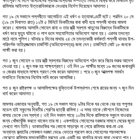
ক্ষতিপূরণ না দিলে আসামিদের স্থাবর-অস্থাবর সম্পত্তি নিলামে বিক্রি করে ভিকটিম মৃত
রামিসার আইনগত উত্তরাধিকারকে দেওয়ার নির্দেশ দিয়েছেন আদালত।
গত ১৯ মে সকালে পল্লবীতে আলোচিত এই ধর্ষণ ও হত্যাকাণ্ডটি ঘটে। পরদিন ২০ মে
(১৯ মে দিবাগত রাত) ১২টা ৫ মিনিটে ভিকটিমের বাবা বাদী হয়ে পল্লবী থানায় মামলা
করেন। মামলায় আসামি সোহেল রানা ও তার স্ত্রী স্বপ্না খাতুনের বিরুদ্ধে ভিকটিমকে
ধর্ষণ করে মৃত্যু ঘটানো ও লাশ গুমে সহযোগিতার অভিযোগ আনা হয়। এরপর তদন্তে
মাঠে নামে পুলিশ। ঘটনার ৪ দিনের মাথায় ২৪ মে তদন্তকারী কর্মকর্তা পল্লবী থানার উপ-
পরিদর্শক অহিদুজ্জামান চার্জশিট (অভিযোগপত্র) জমা দেন। চার্জশিটে মোট ১৮ জনকে
সাক্ষী করা হয়।
গত ১ জুন সোহেল ও তার স্ত্রী স্বপ্নার বিরুদ্ধে অভিযোগ গঠন করে বিচার শুরুর আদেশ
দেওয়া হয়। ২ জুন শুরু হয় সাক্ষ্যগ্রহণ। ওই দিন ১৮ সাক্ষীর মধ্যে ১৬ জনের জবানবন্দি
ও জেরার মাধ্যমে সাক্ষ্য গ্রহণ শেষ করেন আদালত। পরে ৩ জুন আত্মপক্ষ সমর্থন
শুনানিতে নিজেদের নির্দোষ দাবি করেন আসামিরা।
গত ৪ জুন রাষ্ট্রপক্ষ ও আসামিপক্ষের যুক্তিতর্ক উপস্থাপন শেষে রায়ের জন্য ৭ জুন দিন
ধার্য করেন আদালত।
মামলার এজাহার অনুযায়ী, গত ১৯ মে সকাল সাড়ে ৯টার দিকে ঘর থেকে বের হয় পপুলার
মডেল হাই স্কুলের দ্বিতীয় শ্রেণির ছাত্রী রামিসা। এ সময় তাকে কৌশলে নিজেদের
বাসায় ডেকে নেন স্বপ্না। ওই দিন সকাল সাড়ে ১০টার দিকে রামিসাকে স্কুলে যাওয়ার
জন্য খোঁজাখুঁজি করতে থাকেন তার মা। একপর্যায়ে সোহেলের দরজার সামনে মেয়ের জুতা
দেখতে পান তিনি। ডাকাডাকির পর কোনো সাড়াশব্দ না পেয়ে রামিসার বাবা-মা এবং
অন্যান্য ফ্ল্যাটের লোকজন দরজা ভেঙে ভেতরে প্রবেশ করে সোহেলের শয়নকক্ষের
মেঝেতে রামিসার মস্তকবিহীন মরদেহ এবং একটি বড় বালতির মধ্যে মাথা দেখতে পান।