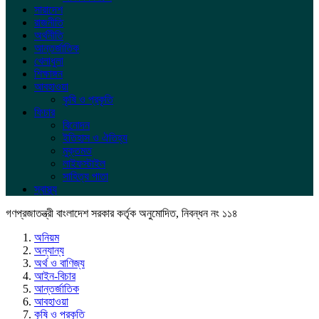
সারাদেশ
রাজনীতি
অর্থনীতি
আন্তর্জাতিক
খেলাধুলা
শিক্ষাঙ্গন
আবহাওয়া
কৃষি ও প্রকৃতি
ফিচার
বিনোদন
ইতিহাস ও ঐতিহ্য
মুক্তমত
লাইফস্টাইল
সাহিত্য পাতা
স্বাস্থ্য
গণপ্রজাতন্ত্রী বাংলাদেশ সরকার কর্তৃক অনুমোদিত, নিবন্ধন নং ১১৪
অনিয়ম
অন্যান্য
অর্থ ও বাণিজ্য
আইন-বিচার
আন্তর্জাতিক
আবহাওয়া
কৃষি ও প্রকৃতি