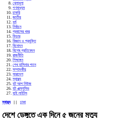
খেলাধুলা
গণমাধ্যম
চাকরি
জাতীয়
ধর্ম
নির্বাচন
প্রবাসের খবর
ফিচার
বিজ্ঞান ও প্রযুক্তি
বিনোদন
বিশেষ প্রতিবেদন
রাজনীতি
শিক্ষাঙ্গন
শেখ হাসিনার পতন
সম্পাদকীয়
সারাদেশ
স্বাস্থ্য
হট আপ নিউজ
হট এক্সলুসিভ
হাই লাইটস
স্বাস্থ্য
| |
ঢাকা
দেশে ডেঙ্গুতে এক দিনে ৫ জনের মৃত্যু