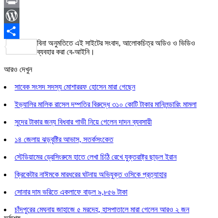
Print
WordPress
বিনা অনুমতিতে এই সাইটের সংবাদ, আলোকচিত্র অডিও ও ভিডিও
Share
ব্যবহার করা বে-আইনি।
আরও দেখুন
সাবেক সংসদ সদস্য মোশাররফ হোসেন মারা গেছেন
ইভ্যালির মালিক রাসেল দম্পতির বিরুদ্ধে ৩১০ কোটি টাকার মানিলন্ডারিং মামলা
সুদের টাকার জন্য বিধবার গাভী নিয়ে গেলেন দাদন ব্যবসায়ী
১৪ জেলায় ঝড়বৃষ্টির আভাস, সতর্কসংকেত
স্টেডিয়ামের ড্রেসিংরুমে হাতে লেখা চিঠি রেখে যুক্তরাষ্ট্র ছাড়ল ইরান
ক্রিকেটার নাঈমকে মারধরের ঘটনায় অভিযুক্ত ওসিকে প্রত্যাহার
সোনার দাম ভরিতে একলাফে বাড়ল ৯,৮৫৬ টাকা
চাঁদপুরের মেঘনায় জাহাজে ৫ মরদেহ, হাসপাতালে মারা গেলেন আরও ২ জন