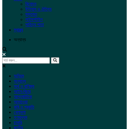
বিনোদন
ইতিহাস ও ঐতিহ্য
মুক্তমত
লাইফস্টাইল
সাহিত্য পাতা
স্বাস্থ্য
অন্যান্য
অনিয়ম
অন্যান্য
অর্থ ও বাণিজ্য
আইন-বিচার
আন্তর্জাতিক
আবহাওয়া
কৃষি ও প্রকৃতি
খেলাধুলা
গণমাধ্যম
চাকরি
জাতীয়