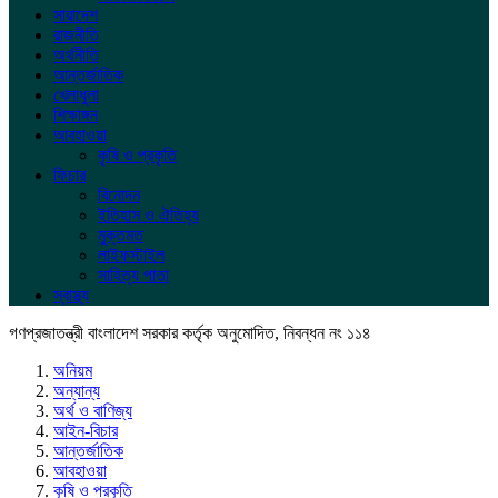
সারাদেশ
রাজনীতি
অর্থনীতি
আন্তর্জাতিক
খেলাধুলা
শিক্ষাঙ্গন
আবহাওয়া
কৃষি ও প্রকৃতি
ফিচার
বিনোদন
ইতিহাস ও ঐতিহ্য
মুক্তমত
লাইফস্টাইল
সাহিত্য পাতা
স্বাস্থ্য
গণপ্রজাতন্ত্রী বাংলাদেশ সরকার কর্তৃক অনুমোদিত, নিবন্ধন নং ১১৪
অনিয়ম
অন্যান্য
অর্থ ও বাণিজ্য
আইন-বিচার
আন্তর্জাতিক
আবহাওয়া
কৃষি ও প্রকৃতি