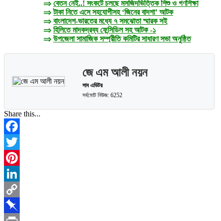
⇒
বেতন নেই..! সংকটে চলছে মসজিদভিত্তিক শিশু ও গণশিক্ষা
⇒
টাকা নিতে এসে সহযোগীসহ ‘জিনের বাদশা’ আটক
⇒
বাংলাদেশ-ভারতের মধ্যে ৭ সমঝোতা স্মারক সই
⇒
হিলিতে মাদকদ্রব্য ফেন্সিডিল সহ আটক -১
⇒
উপজেলা সামাজিক সম্প্রীতি কমিটির সাধারণ সভা অনুষ্ঠিত
জে এম আলী নয়ন
সাব এডিটর
সর্বমোট নিউজ: 6252
Share this...
Facebook
Twitter
Pinterest
LinkedIn
Copy
Link
Pinboard