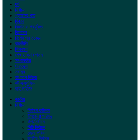
ধর্ম
নির্বাচন
প্রবাসের খবর
ফিচার
বিজ্ঞান ও প্রযুক্তি
বিনোদন
বিশেষ প্রতিবেদন
রাজনীতি
শিক্ষাঙ্গন
শেখ হাসিনার পতন
সম্পাদকীয়
সারাদেশ
স্বাস্থ্য
হট আপ নিউজ
হট এক্সলুসিভ
হাই লাইটস
জাতীয়
নির্বাচন
নির্বাচন কমিশন
উপজেলা পরিষদ
উপ-নির্বাচন
সিটি নির্বাচন
জেলা পরিষদ
জাতীয় নির্বাচন