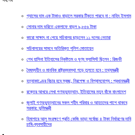
সর্বশেষ
গ্যাসের দাম এক টাকাও বাড়ালে সরকার টিকতে পারবে না : নাহিদ ইসলাম
সোনার দাম ভরিতে একলাফে বাড়ল ৯,৮৫৬ টাকা
কারো সাক্ষাৎ না পেয়ে সচিবালয় ছাড়লেন ১১ দলের নেতারা
সচিবালয়ের সামনে অতিরিক্ত পুলিশ মোতায়েন
শেখ হাসিনা ইতিহাসের নিকৃষ্টতম ও ঘৃণ্য ফ্যাসিস্ট ছিলেন : রিজভী
বৈষম্যহীন ও মানবিক রাষ্ট্রব্যবস্থা গড়ে তুলতে হবে : তথ্যমন্ত্রী
হত্যাকাণ্ডের বিচার হবে স্বচ্ছ, নিরপেক্ষ ও বিশ্বাসযোগ্য : প্রধানমন্ত্রী
রক্তের আখরে লেখা গণঅভ্যুত্থান, ইতিহাসের নতুন বাঁকে বাংলাদেশ
জুলাই গণঅভ্যুত্থানের সকল শহীদ পরিবার ও আহতদের পাশে থাকবে
সরকার: ভূমিমন্ত্রী
হিমাগারে আলু সংরক্ষণে প্রতি কেজি ভাড়া সর্বোচ্চ ৪ টাকা নির্ধারণের দাবি
চাষি-ব্যবসায়ীদের