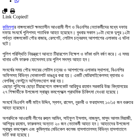
Link Copied!
কুমিল্লা
র নাঙ্গলকোটে ক্ষমতাসীন আওয়ামী লীগ ও বিএনপির নেতাকর্মীদের মধ্যে দফায়
দফায় সংঘর্ষে পুলিশসহ শতাধিক আহত হয়েছেন। বুধবার সকাল ১০টা থেকে দুপুর ১২টা
পর্যন্ত নাঙ্গলকোট পৌর বাজার, রেলগেট, লোটাস চত্বরসহ আশপাশের এলাকায় এ ঘটনা
ঘটে।
পুলিশ পরিস্থিতি নিয়ন্ত্রণে আনতে টিয়ারশেল নিক্ষেপ ও ফাঁকা গুলি বর্ষণ করে। এ সময়
থানার ওসি ফারুক হোসেনসহ চার পুলিশ সদস্য আহত হন।
সংঘর্ষের সময় পৌর সদরের লোটাস চত্বর ও আশপাশের এলাকার স্থাপনা, বিএনপির
অফিসসহ বিভিন্ন দোকানপাট ভাঙচুর করা হয়। একটি মোটরসাইকেলসহ ব্যানার ও
বেশকিছু ফেস্টুনে অগ্নিসংযোগ করা হয়।
এছাড়া পুলিশের ছোড়া টিয়ারশেলে নাঙ্গলকোট আরিফুর রহমান সরকারি উচ্চ বিদ্যালয়ের
২৭ শিক্ষার্থীকে উপজেলা স্বাস্থ্য কমপ্লেক্সে প্রাথমিক চিকিৎসা দেওয়া হয়েছে।
সংঘর্ষে বিএনপি কর্মী মাইন উদ্দিন, স্বপন, রাসেল, নুরনবী ও ফরহাদসহ ১০/১৫ জন গুরুতর
আহত হয়েছেন।
অপরদিকে আওয়ামী লীগের রুহুল আমিন, সাইফুল ইসলাম, নাজমুল, মাসুদ আলম মিয়াজী,
আশিকুর রহমান, ফারুকসহ অন্তত ২০ জন নেতাকর্মী আহত হন। আহতদের উপজেলা
স্বাস্থ্য কমপ্লেক্স এবং কুমিল্লার মেডিকেল কলেজ হাসপাতালসহ বিভিন্ন হাসপাতালে
ভর্তি করা হয়েছে।