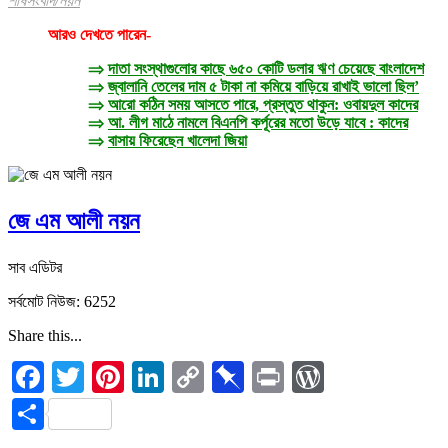
শীর্ষসংবাদ/নয়ন
আরও দেখতে পারেন-
⇒
দাতা সংস্থাগুলোর কাছে ৬৫০ কোটি ডলার ঋণ চেয়েছে বাংলাদেশ
⇒
জ্বালানি তেলের দাম ৫ টাকা না কমিয়ে বাড়িয়ে রাখাই ভালো ছিল’
⇒
আরো কঠিন সময় আসতে পারে, প্রস্তুত থাকুন: ওবায়দুল কাদের
⇒
আ. লীগ মাঠে নামলে বিএনপি কর্পূরের মতো উড়ে যাবে : কাদের
⇒
বাসায় ফিরেছেন খালেদা জিয়া
জে এম আলী নয়ন
সাব এডিটর
সর্বমোট নিউজ: 6252
Share this...
Facebook
Twitter
Pinterest
LinkedIn
Copy
Pinboard
Print
WordPres
Link
Share