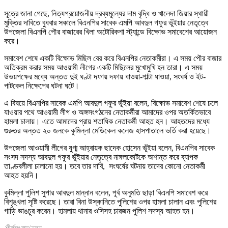
সূত্রে জানা গেছে, নিত্যপ্রয়োজনীয় দ্রব্যমূল্যের দাম বৃদ্ধি ও খালেদা জিয়ার স্থায়ী
মুক্তির দাবিতে বুধবার সকালে বিএনপির সাবেক এমপি আবদুল গফুর ভুঁইয়ার নেতৃত্বে
উপজেলা বিএনপি পৌর বাজারের খিলা অটোরিকশা স্ট্যান্ডে বিক্ষোভ সমাবেশের আয়োজন
করে।
সমাবেশ শেষে একটি বিক্ষোভ মিছিল বের করে বিএনপির নেতাকর্মীরা। এ সময় পৌর বাজার
অতিক্রম করার সময় আওয়ামী লীগের একটি মিছিলের মুখোমুখি হন তারা। এ সময়
উভয়পক্ষের মধ্যে অন্তত দুই ঘণ্টা দফায় দফায় ধাওয়া-পাল্টা ধাওয়া, সংঘর্ষ ও ইট-
পাটকেল নিক্ষেপের ঘটনা ঘটে।
এ বিষয়ে বিএনপির সাবেক এমপি আবদুল গফুর ভূঁইয়া বলেন, বিক্ষোভ সমাবেশ শেষে চলে
যাওয়ার পথে আওয়ামী লীগ ও অঙ্গসংগঠনের নেতাকর্মীরা আমাদের ওপর অতর্কিতভাবে
হামলা চালায়। এতে আমাদের প্রায় শতাধিক নেতাকর্মী আহত হন। আহতদের মধ্যে
গুরুতর অন্তত ২০ জনকে কুমিল্লা মেডিকেল কলেজ হাসপাতালে ভর্তি করা হয়েছে।
উপজেলা আওয়ামী লীগের যুগ্ম আহ্বায়ক ছাদেক হোসেন ভূঁইয়া বলেন, বিএনপির সাবেক
সংসদ সদস্য আবদুল গফুর ভূঁইয়ার নেতৃত্বে নাঙ্গলকোটকে অশান্ত করে ব্যাপক
তাণ্ডবলীলা চালানো হয়। তবে তার দাবি, সংঘর্ষের ঘটনায় তাদের কোনো নেতাকর্মী
আহত হয়নি।
কুমিল্লা পুলিশ সুপার আবদুল মান্নান বলেন, পূর্ব অনুমতি ছাড়া বিএনপি সমাবেশ করে
বিশৃঙ্খলা সৃষ্টি করেছে। তারা বিনা উস্কানিতে পুলিশের ওপর হামলা চালান এবং পুলিশের
গাড়ি ভাঙচুর করেন। হামলায় থানার ওসিসহ চারজন পুলিশ সদস্য আহত হন।