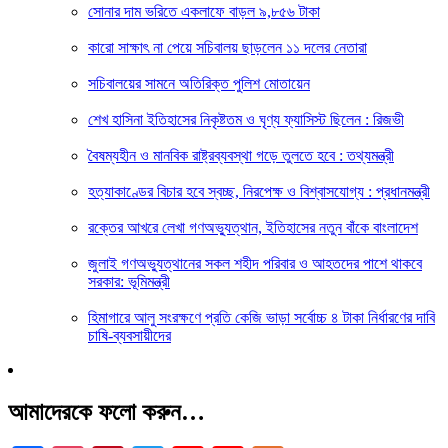
সোনার দাম ভরিতে একলাফে বাড়ল ৯,৮৫৬ টাকা
কারো সাক্ষাৎ না পেয়ে সচিবালয় ছাড়লেন ১১ দলের নেতারা
সচিবালয়ের সামনে অতিরিক্ত পুলিশ মোতায়েন
শেখ হাসিনা ইতিহাসের নিকৃষ্টতম ও ঘৃণ্য ফ্যাসিস্ট ছিলেন : রিজভী
বৈষম্যহীন ও মানবিক রাষ্ট্রব্যবস্থা গড়ে তুলতে হবে : তথ্যমন্ত্রী
হত্যাকাণ্ডের বিচার হবে স্বচ্ছ, নিরপেক্ষ ও বিশ্বাসযোগ্য : প্রধানমন্ত্রী
রক্তের আখরে লেখা গণঅভ্যুত্থান, ইতিহাসের নতুন বাঁকে বাংলাদেশ
জুলাই গণঅভ্যুত্থানের সকল শহীদ পরিবার ও আহতদের পাশে থাকবে
সরকার: ভূমিমন্ত্রী
হিমাগারে আলু সংরক্ষণে প্রতি কেজি ভাড়া সর্বোচ্চ ৪ টাকা নির্ধারণের দাবি
চাষি-ব্যবসায়ীদের
আমাদেরকে ফলো করুন…