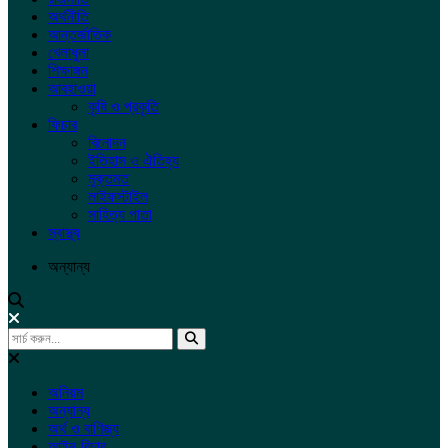
অর্থনীতি
আন্তর্জাতিক
খেলাধুলা
শিক্ষাঙ্গন
আবহাওয়া
কৃষি ও প্রকৃতি
ফিচার
বিনোদন
ইতিহাস ও ঐতিহ্য
মুক্তমত
লাইফস্টাইল
সাহিত্য পাতা
স্বাস্থ্য
অন্যান্য
অনিয়ম
অন্যান্য
অর্থ ও বাণিজ্য
আইন-বিচার