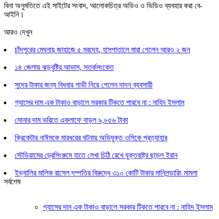
বিনা অনুমতিতে এই সাইটের সংবাদ, আলোকচিত্র অডিও ও ভিডিও ব্যবহার করা বে-
আইনি।
আরও দেখুন
চাঁদপুরের মেঘনায় জাহাজে ৫ মরদেহ, হাসপাতালে মারা গেলেন আরও ২ জন
১৪ জেলায় ঝড়বৃষ্টির আভাস, সতর্কসংকেত
সুদের টাকার জন্য বিধবার গাভী নিয়ে গেলেন দাদন ব্যবসায়ী
গ্যাসের দাম এক টাকাও বাড়ালে সরকার টিকতে পারবে না : নাহিদ ইসলাম
সোনার দাম ভরিতে একলাফে বাড়ল ৯,৮৫৬ টাকা
ক্রিকেটার নাঈমকে মারধরের ঘটনায় অভিযুক্ত ওসিকে প্রত্যাহার
স্টেডিয়ামের ড্রেসিংরুমে হাতে লেখা চিঠি রেখে যুক্তরাষ্ট্র ছাড়ল ইরান
ইভ্যালির মালিক রাসেল দম্পতির বিরুদ্ধে ৩১০ কোটি টাকার মানিলন্ডারিং মামলা
সর্বশেষ
গ্যাসের দাম এক টাকাও বাড়ালে সরকার টিকতে পারবে না : নাহিদ ইসলাম