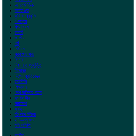
আন্তর্জাতিক
আবহাওয়া
কৃষি ও প্রকৃতি
খেলাধুলা
গণমাধ্যম
চাকরি
জাতীয়
ধর্ম
নির্বাচন
প্রবাসের খবর
ফিচার
বিজ্ঞান ও প্রযুক্তি
বিনোদন
বিশেষ প্রতিবেদন
রাজনীতি
শিক্ষাঙ্গন
শেখ হাসিনার পতন
সম্পাদকীয়
সারাদেশ
স্বাস্থ্য
হট আপ নিউজ
হট এক্সলুসিভ
হাই লাইটস
জাতীয়