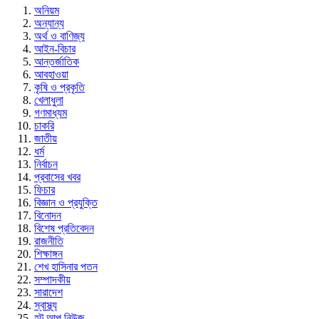
অনিয়ম
অন্যান্য
অর্থ ও বাণিজ্য
আইন-বিচার
আন্তর্জাতিক
আবহাওয়া
কৃষি ও প্রকৃতি
খেলাধুলা
গণমাধ্যম
চাকরি
জাতীয়
ধর্ম
নির্বাচন
প্রবাসের খবর
ফিচার
বিজ্ঞান ও প্রযুক্তি
বিনোদন
বিশেষ প্রতিবেদন
রাজনীতি
শিক্ষাঙ্গন
শেখ হাসিনার পতন
সম্পাদকীয়
সারাদেশ
স্বাস্থ্য
হট আপ নিউজ