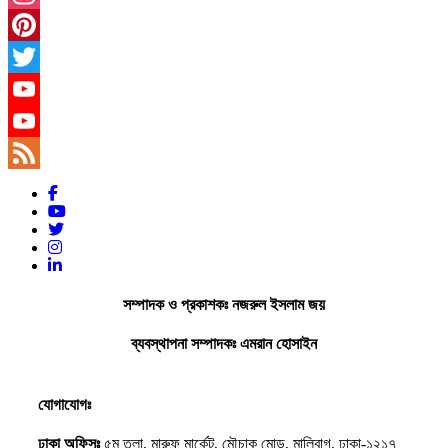
Instagram
Pinterest
Twitter
YouTube
YouTube
Channel
Feed
সম্পাদক ও প্রকাশকঃ নজরুল ইসলাম জয়
ব্যবস্থাপনা সম্পাদকঃ এমরান হোসাইন
যোগাযোগঃ
ঢাকা অফিসঃ
৫ম তলা, মারুফ মার্কেট, মৌচাক মোড়, মালিবাগ, ঢাকা-১২১৭