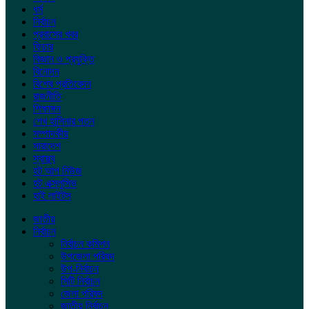
ধর্ম
নির্বাচন
প্রবাসের খবর
ফিচার
বিজ্ঞান ও প্রযুক্তি
বিনোদন
বিশেষ প্রতিবেদন
রাজনীতি
শিক্ষাঙ্গন
শেখ হাসিনার পতন
সম্পাদকীয়
সারাদেশ
স্বাস্থ্য
হট আপ নিউজ
হট এক্সলুসিভ
হাই লাইটস
জাতীয়
নির্বাচন
নির্বাচন কমিশন
উপজেলা পরিষদ
উপ-নির্বাচন
সিটি নির্বাচন
জেলা পরিষদ
জাতীয় নির্বাচন