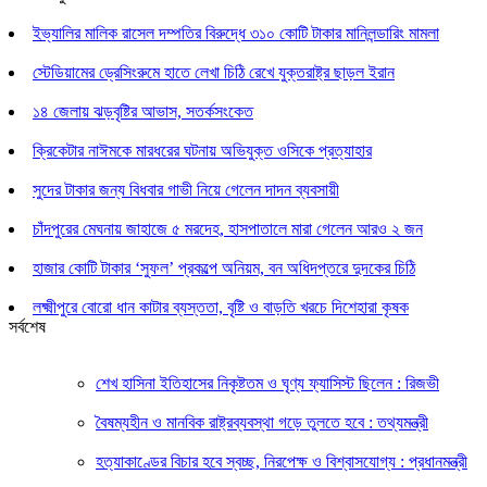
ইভ্যালির মালিক রাসেল দম্পতির বিরুদ্ধে ৩১০ কোটি টাকার মানিলন্ডারিং মামলা
স্টেডিয়ামের ড্রেসিংরুমে হাতে লেখা চিঠি রেখে যুক্তরাষ্ট্র ছাড়ল ইরান
১৪ জেলায় ঝড়বৃষ্টির আভাস, সতর্কসংকেত
ক্রিকেটার নাঈমকে মারধরের ঘটনায় অভিযুক্ত ওসিকে প্রত্যাহার
সুদের টাকার জন্য বিধবার গাভী নিয়ে গেলেন দাদন ব্যবসায়ী
চাঁদপুরের মেঘনায় জাহাজে ৫ মরদেহ, হাসপাতালে মারা গেলেন আরও ২ জন
হাজার কোটি টাকার ‘সুফল’ প্রকল্পে অনিয়ম, বন অধিদপ্তরে দুদকের চিঠি
লক্ষ্মীপুরে বোরো ধান কাটার ব্যস্ততা, বৃষ্টি ও বাড়তি খরচে দিশেহারা কৃষক
সর্বশেষ
শেখ হাসিনা ইতিহাসের নিকৃষ্টতম ও ঘৃণ্য ফ্যাসিস্ট ছিলেন : রিজভী
বৈষম্যহীন ও মানবিক রাষ্ট্রব্যবস্থা গড়ে তুলতে হবে : তথ্যমন্ত্রী
হত্যাকাণ্ডের বিচার হবে স্বচ্ছ, নিরপেক্ষ ও বিশ্বাসযোগ্য : প্রধানমন্ত্রী