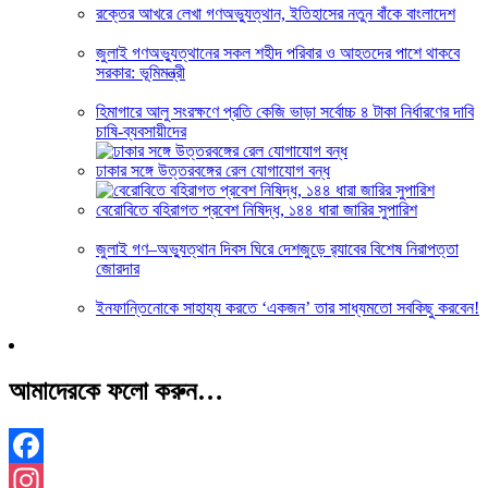
রক্তের আখরে লেখা গণঅভ্যুত্থান, ইতিহাসের নতুন বাঁকে বাংলাদেশ
জুলাই গণঅভ্যুত্থানের সকল শহীদ পরিবার ও আহতদের পাশে থাকবে
সরকার: ভূমিমন্ত্রী
হিমাগারে আলু সংরক্ষণে প্রতি কেজি ভাড়া সর্বোচ্চ ৪ টাকা নির্ধারণের দাবি
চাষি-ব্যবসায়ীদের
ঢাকার সঙ্গে উত্তরবঙ্গের রেল যোগাযোগ বন্ধ
বেরোবিতে বহিরাগত প্রবেশ নিষিদ্ধ, ১৪৪ ধারা জারির সুপারিশ
জুলাই গণ–অভ্যুত্থান দিবস ঘিরে দেশজুড়ে র‌্যাবের বিশেষ নিরাপত্তা
জোরদার
ইনফান্তিনোকে সাহায্য করতে ‘একজন’ তার সাধ্যমতো সবকিছু করবেন!
আমাদেরকে ফলো করুন…
Facebook