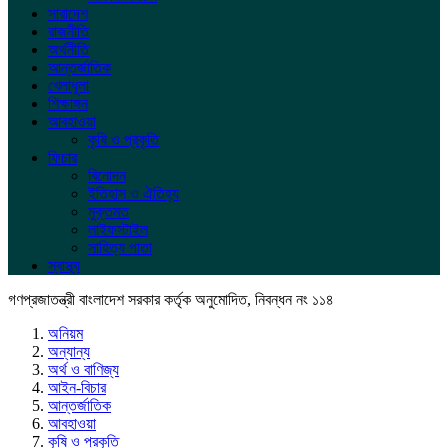
সারাদেশ
রাজনীতি
অর্থনীতি
আন্তর্জাতিক
খেলাধুলা
শিক্ষাঙ্গন
আবহাওয়া
কৃষি ও প্রকৃতি
ফিচার
বিনোদন
ইতিহাস ও ঐতিহ্য
মুক্তমত
লাইফস্টাইল
সাহিত্য পাতা
স্বাস্থ্য
গণপ্রজাতন্ত্রী বাংলাদেশ সরকার কর্তৃক অনুমোদিত, নিবন্ধন নং ১১৪
অনিয়ম
অন্যান্য
অর্থ ও বাণিজ্য
আইন-বিচার
আন্তর্জাতিক
আবহাওয়া
কৃষি ও প্রকৃতি