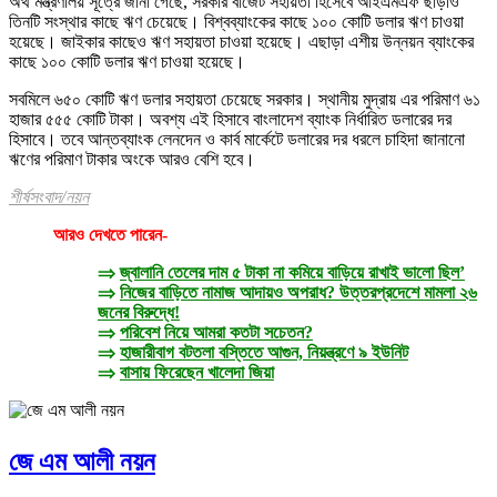
অর্থ মন্ত্রণালয় সূত্রে জানা গেছে, সরকার বাজেট সহায়তা হিসেবে আইএমএফ ছাড়াও
তিনটি সংস্থার কাছে ঋণ চেয়েছে। বিশ্বব্যাংকের কাছে ১০০ কোটি ডলার ঋণ চাওয়া
হয়েছে। জাইকার কাছেও ঋণ সহায়তা চাওয়া হয়েছে। এছাড়া এশীয় উন্নয়ন ব্যাংকের
কাছে ১০০ কোটি ডলার ঋণ চাওয়া হয়েছে।
সবমিলে ৬৫০ কোটি ঋণ ডলার সহায়তা চেয়েছে সরকার। স্থানীয় মুদ্রায় এর পরিমাণ ৬১
হাজার ৫৫৫ কোটি টাকা। অবশ্য এই হিসাবে বাংলাদেশ ব্যাংক নির্ধারিত ডলারের দর
হিসাবে। তবে আন্তব্যাংক লেনদেন ও কার্ব মার্কেটে ডলারের দর ধরলে চাহিদা জানানো
ঋণের পরিমাণ টাকার অংকে আরও বেশি হবে।
শীর্ষসংবাদ/নয়ন
আরও দেখতে পারেন-
⇒
জ্বালানি তেলের দাম ৫ টাকা না কমিয়ে বাড়িয়ে রাখাই ভালো ছিল’
⇒
নিজের বাড়িতে নামাজ আদায়ও অপরাধ? উত্তরপ্রদেশে মামলা ২৬
জনের বিরুদ্ধে!
⇒
পরিবেশ নিয়ে আমরা কতটা সচেতন?
⇒
হাজারীবাগ বটতলা বস্তিতে আগুন, নিয়ন্ত্রণে ৯ ইউনিট
⇒
বাসায় ফিরেছেন খালেদা জিয়া
জে এম আলী নয়ন