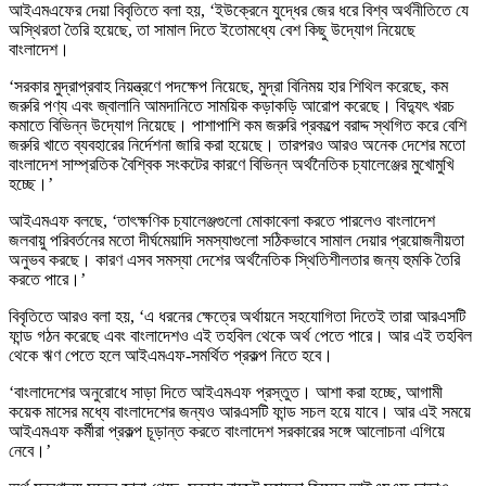
আইএমএফের দেয়া বিবৃতিতে বলা হয়, ‘ইউক্রেনে যুদ্ধের জের ধরে বিশ্ব অর্থনীতিতে যে
অস্থিরতা তৈরি হয়েছে, তা সামাল দিতে ইতোমধ্যে বেশ কিছু উদ্যোগ নিয়েছে
বাংলাদেশ।
‘সরকার মুদ্রাপ্রবাহ নিয়ন্ত্রণে পদক্ষেপ নিয়েছে, মুদ্রা বিনিময় হার শিথিল করেছে, কম
জরুরি পণ্য এবং জ্বালানি আমদানিতে সাময়িক কড়াকড়ি আরোপ করেছে। বিদ্যুৎ খরচ
কমাতে বিভিন্ন উদ্যোগ নিয়েছে। পাশাপাশি কম জরুরি প্রকল্পে বরাদ্দ স্থগিত করে বেশি
জরুরি খাতে ব্যবহারের নির্দেশনা জারি করা হয়েছে। তারপরও আরও অনেক দেশের মতো
বাংলাদেশ সাম্প্রতিক বৈশ্বিক সংকটের কারণে বিভিন্ন অর্থনৈতিক চ্যালেঞ্জের মুখোমুখি
হচ্ছে।’
আইএমএফ বলছে, ‘তাৎক্ষণিক চ্যালেঞ্জগুলো মোকাবেলা করতে পারলেও বাংলাদেশ
জলবায়ু পরিবর্তনের মতো দীর্ঘমেয়াদি সমস্যাগুলো সঠিকভাবে সামাল দেয়ার প্রয়োজনীয়তা
অনুভব করছে। কারণ এসব সমস্যা দেশের অর্থনৈতিক স্থিতিশীলতার জন্য হুমকি তৈরি
করতে পারে।’
বিবৃতিতে আরও বলা হয়, ‘এ ধরনের ক্ষেত্রে অর্থায়নে সহযোগিতা দিতেই তারা আরএসটি
ফান্ড গঠন করেছে এবং বাংলাদেশও এই তহবিল থেকে অর্থ পেতে পারে। আর এই তহবিল
থেকে ঋণ পেতে হলে আইএমএফ-সমর্থিত প্রকল্প নিতে হবে।
‘বাংলাদেশের অনুরোধে সাড়া দিতে আইএমএফ প্রস্তুত। আশা করা হচ্ছে, আগামী
কয়েক মাসের মধ্যে বাংলাদেশের জন্যও আরএসটি ফান্ড সচল হয়ে যাবে। আর এই সময়ে
আইএমএফ কর্মীরা প্রকল্প চূড়ান্ত করতে বাংলাদেশ সরকারের সঙ্গে আলোচনা এগিয়ে
নেবে।’