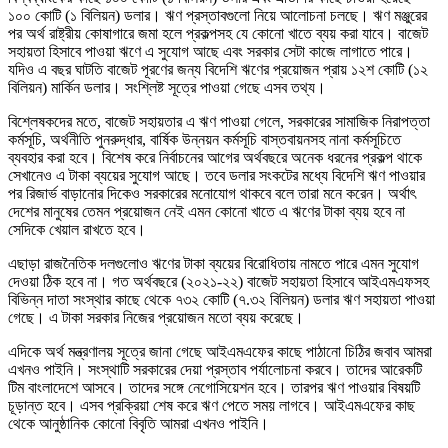
১০০ কোটি (১ বিলিয়ন) ডলার। ঋণ প্রস্তাবগুলো নিয়ে আলোচনা চলছে। ঋণ মঞ্জুরের
পর অর্থ রাষ্ট্রীয় কোষাগারে জমা হলে প্রকল্পসহ যে কোনো খাতে ব্যয় করা যাবে। বাজেট
সহায়তা হিসাবে পাওয়া ঋণে এ সুযোগ আছে এবং সরকার সেটা কাজে লাগাতে পারে।
যদিও এ বছর ঘাটতি বাজেট পূরণের জন্য বিদেশি ঋণের প্রয়োজন প্রায় ১২শ কোটি (১২
বিলিয়ন) মার্কিন ডলার। সংশ্লিষ্ট সূত্রে পাওয়া গেছে এসব তথ্য।
বিশ্লেষকদের মতে, বাজেট সহায়তার এ ঋণ পাওয়া গেলে, সরকারের সামাজিক নিরাপত্তা
কর্মসূচি, অর্থনীতি পুনরুদ্ধার, বার্ষিক উন্নয়ন কর্মসূচি বাস্তবায়নসহ নানা কর্মসূচিতে
ব্যবহার করা হবে। বিশেষ করে নির্বাচনের আগের অর্থবছরে অনেক ধরনের প্রকল্প থাকে
সেখানেও এ টাকা ব্যয়ের সুযোগ আছে। তবে ডলার সংকটের মধ্যে বিদেশি ঋণ পাওয়ার
পর রিজার্ভ বাড়ানোর দিকেও সরকারের মনোযোগ থাকবে বলে তারা মনে করেন। অর্থাৎ
দেশের মানুষের তেমন প্রয়োজন নেই এমন কোনো খাতে এ ঋণের টাকা ব্যয় হবে না
সেদিকে খেয়াল রাখতে হবে।
এছাড়া রাজনৈতিক দলগুলোও ঋণের টাকা ব্যয়ের বিরোধিতায় নামতে পারে এমন সুযোগ
দেওয়া ঠিক হবে না। গত অর্থবছরে (২০২১-২২) বাজেট সহায়তা হিসাবে আইএমএফসহ
বিভিন্ন দাতা সংস্থার কাছে থেকে ৭৩২ কোটি (৭.৩২ বিলিয়ন) ডলার ঋণ সহায়তা পাওয়া
গেছে। এ টাকা সরকার নিজের প্রয়োজন মতো ব্যয় করেছে।
এদিকে অর্থ মন্ত্রণালয় সূত্রে জানা গেছে আইএমএফের কাছে পাঠানো চিঠির জবাব আমরা
এখনও পাইনি। সংস্থাটি সরকারের দেয়া প্রস্তাব পর্যালোচনা করবে। তাদের আরেকটি
টিম বাংলাদেশে আসবে। তাদের সঙ্গে নেগোসিয়েশন হবে। তারপর ঋণ পাওয়ার বিষয়টি
চূড়ান্ত হবে। এসব প্রক্রিয়া শেষ করে ঋণ পেতে সময় লাগবে। আইএমএফের কাছ
থেকে আনুষ্ঠানিক কোনো বিবৃতি আমরা এখনও পাইনি।