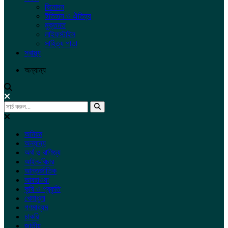
বিনোদন
ইতিহাস ও ঐতিহ্য
মুক্তমত
লাইফস্টাইল
সাহিত্য পাতা
স্বাস্থ্য
অন্যান্য
অনিয়ম
অন্যান্য
অর্থ ও বাণিজ্য
আইন-বিচার
আন্তর্জাতিক
আবহাওয়া
কৃষি ও প্রকৃতি
খেলাধুলা
গণমাধ্যম
চাকরি
জাতীয়