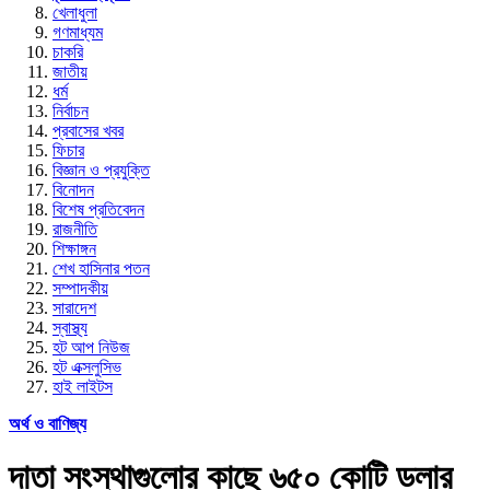
খেলাধুলা
গণমাধ্যম
চাকরি
জাতীয়
ধর্ম
নির্বাচন
প্রবাসের খবর
ফিচার
বিজ্ঞান ও প্রযুক্তি
বিনোদন
বিশেষ প্রতিবেদন
রাজনীতি
শিক্ষাঙ্গন
শেখ হাসিনার পতন
সম্পাদকীয়
সারাদেশ
স্বাস্থ্য
হট আপ নিউজ
হট এক্সলুসিভ
হাই লাইটস
অর্থ ও বাণিজ্য
দাতা সংস্থাগুলোর কাছে ৬৫০ কোটি ডলার