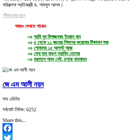
পরিকল্পনা প্রতিমন্ত্রী ড. শামসুল আলম।
শীর্ষসংবাদ/নয়ন
আরও দেখতে পারেন-
⇒
আমি খুব বিপজ্জনকঃ ইমরান খান
⇒
৫ থেকে ১১ বছরের শিশুদের করোনার টিকাদান শুরু
⇒
শোকাবহ ১৫ আগস্ট আজ
⇒
ফের দাম বাড়ল সয়াবিন তেলের
⇒
হরতালে সাড়া নেই, চলছে যানবাহন
জে এম আলী নয়ন
সাব এডিটর
সর্বমোট নিউজ: 6252
Share this...
Facebook