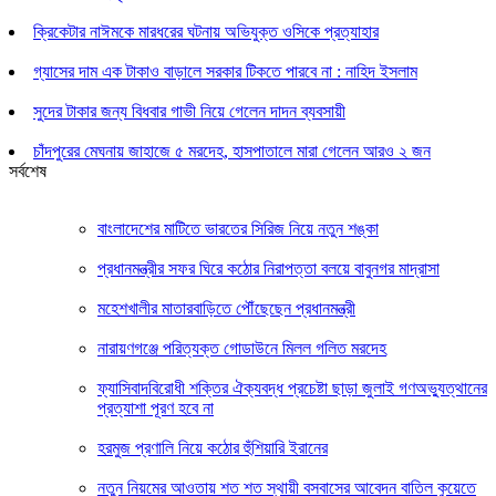
ক্রিকেটার নাঈমকে মারধরের ঘটনায় অভিযুক্ত ওসিকে প্রত্যাহার
গ্যাসের দাম এক টাকাও বাড়ালে সরকার টিকতে পারবে না : নাহিদ ইসলাম
সুদের টাকার জন্য বিধবার গাভী নিয়ে গেলেন দাদন ব্যবসায়ী
চাঁদপুরের মেঘনায় জাহাজে ৫ মরদেহ, হাসপাতালে মারা গেলেন আরও ২ জন
সর্বশেষ
বাংলাদেশের মাটিতে ভারতের সিরিজ নিয়ে নতুন শঙ্কা
প্রধানমন্ত্রীর সফর ঘিরে কঠোর নিরাপত্তা বলয়ে বাবুনগর মাদ্রাসা
মহেশখালীর মাতারবাড়িতে পৌঁছেছেন প্রধানমন্ত্রী
নারায়ণগঞ্জে পরিত্যক্ত গোডাউনে মিলল গলিত মরদেহ
ফ্যাসিবাদবিরোধী শক্তির ঐক্যবদ্ধ প্রচেষ্টা ছাড়া জুলাই গণঅভ্যুত্থানের
প্রত্যাশা পূরণ হবে না
হরমুজ প্রণালি নিয়ে কঠোর হুঁশিয়ারি ইরানের
নতুন নিয়মের আওতায় শত শত স্থায়ী বসবাসের আবেদন বাতিল কুয়েতে