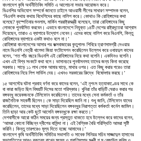
বাংলাদেশ কৃষি অর্থনীতিবিদ সমিতি এ আলোচনা সভার আয়োজন করে।
বিএনপির অভিযোগ সম্পর্কে জানতে চাইলে আওয়ামী লীগের সাধারণ সম্পাদক বলেন,
‘বিএনপি কথায় কথায় বিদেশিদের কাছে নালিশ করে। কোথাও কি রোহিঙ্গাদের কথা
বলেছে? বৃহস্পতিবার শুনলাম, মার্কিন পররাষ্ট্রমন্ত্রী বলেছেন, তারা রোহিঙ্গাদের কিছু
লোককে পুনর্বাসিত করবেন। এভাবে বাংলাদেশে নিযুক্ত ১৪টি দেশের রাষ্ট্রদূতেরা আশ্বাস
দিয়েছেন, তারাও এ ব্যাপারে উদ্যোগ নেবেন। এদের কাছে নালিশ করে বিএনপি, কিন্তু
রোহিঙ্গাদের ব্যাপারে একটা কথাও বলে না।’
রোহিঙ্গারা বাংলাদেশের আসার পর কক্সবাজারের কুতুপালং শিবিরে ত্রাণসামগ্রী দেওয়ার
নামে বিএনপি নেত্রী খালেদা জিয়া ফটোসেশন করেছিলেন উল্লেখ করে ওবায়দুল কাদের
বলেন, ‘গত পাঁচ বছরে বিএনপি এই রোহিঙ্গাদের নিয়ে কথা বলেনি। একদিনও বলেনি।
এখন এই বিশ্ব সংকটে কথা বলে। ভাসানচরে পুনর্বাসনসহ তাদের জন্য কিনা করেছে
সরকার। সাড়ে ১১ লাখ লোক আমার ঘাড়ে, মাথার ওপর। এত কিছু করার পরেও তারা
রোহিঙ্গাদের নিয়ে লিপ সার্ভিস দেয়। এখনও সরকারের রিুদ্ধে বিষোদ্গার করছে।’
১৫ আগস্টের ঘটনা প্রবাহ বর্ণনা করে কাদের বলেন, ‘এই নৃশংস হত্যাকাণ্ডের সাথে কে
বা কারা জড়িত ছিল বিষয়টি দিসের মতো পরিস্কার। খুনিরা তাঁর বাড়িটি ঘেরাও করার পর
বঙ্গবন্ধু কয়েকজনকে টেলিফোন করেছিলেন। তাদের মধ্যে সেনা কর্মকর্তা ও তাঁর
রাজনৈতিক সহকর্মী ছিলেন। কে সাড়া দিয়েছিল জানি না। শুধু জানি, টেলিফোন যাদের
করেছিলেন, তাদের মধ্যে সাড়া দিয়েছিলেন বঙ্গবন্ধুর নিরাপত্তা কর্মকর্তা কর্নেল জামিল।
তিনি ছাড়া আর কেউ ছুটে আসেনি বঙ্গবন্ধুকে রক্ষা করতে।’
দেশবাসীকে আরো কঠিন সময়ের জন্য প্রস্তুত থাকতে হবে উল্লেখ করে কাদের বলেন,
‘আমরা কোনো বিচ্ছিন্ন দ্বীপের বাসিন্দা না। এই বৈশ্বিক বৈরি পরিস্থিতি আমরা সৃষ্টি
করিনি। কিন্তু তারপরেও মূল্য দিতে হচ্ছে আমাদের।’
বাংলাদেশ কৃষি অর্থনীতিবিদ সমিতির সভাপতি ও সাবেক সিনিয়র সচিব সাজ্জাদুল হাসানের
সভাপতিত্বে আরও বক্তব্য রাখেন মৎস্য ও প্রাণিসম্পদ মন্ত্রী শ ম রেজাউল করিম ও