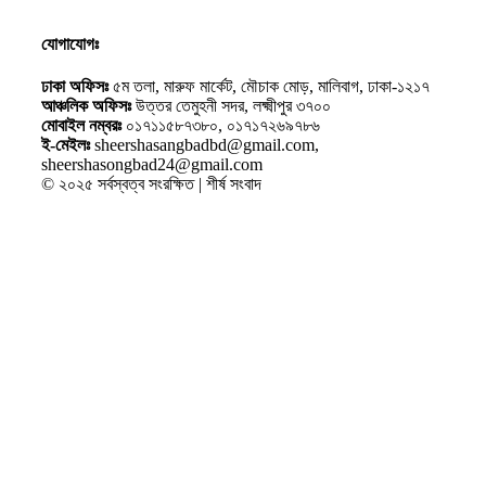
যোগাযোগঃ
ঢাকা অফিসঃ
৫ম তলা, মারুফ মার্কেট, মৌচাক মোড়, মালিবাগ, ঢাকা-১২১৭
আঞ্চলিক অফিসঃ
উত্তর তেমুহনী সদর, লক্ষ্মীপুর ৩৭০০
মোবাইল নম্বরঃ
০১৭১১৫৮৭৩৮০, ০১৭১৭২৬৯৭৮৬
ই-মেইলঃ
sheershasangbadbd@gmail.com,
sheershasongbad24@gmail.com
© ২০২৫ সর্বস্বত্ব সংরক্ষিত | শীর্ষ সংবাদ