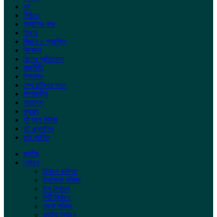
ধর্ম
নির্বাচন
প্রবাসের খবর
ফিচার
বিজ্ঞান ও প্রযুক্তি
বিনোদন
বিশেষ প্রতিবেদন
রাজনীতি
শিক্ষাঙ্গন
শেখ হাসিনার পতন
সম্পাদকীয়
সারাদেশ
স্বাস্থ্য
হট আপ নিউজ
হট এক্সলুসিভ
হাই লাইটস
জাতীয়
নির্বাচন
নির্বাচন কমিশন
উপজেলা পরিষদ
উপ-নির্বাচন
সিটি নির্বাচন
জেলা পরিষদ
জাতীয় নির্বাচন