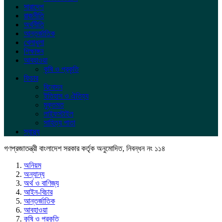
সারাদেশ
রাজনীতি
অর্থনীতি
আন্তর্জাতিক
খেলাধুলা
শিক্ষাঙ্গন
আবহাওয়া
কৃষি ও প্রকৃতি
ফিচার
বিনোদন
ইতিহাস ও ঐতিহ্য
মুক্তমত
লাইফস্টাইল
সাহিত্য পাতা
স্বাস্থ্য
গণপ্রজাতন্ত্রী বাংলাদেশ সরকার কর্তৃক অনুমোদিত, নিবন্ধন নং ১১৪
অনিয়ম
অন্যান্য
অর্থ ও বাণিজ্য
আইন-বিচার
আন্তর্জাতিক
আবহাওয়া
কৃষি ও প্রকৃতি