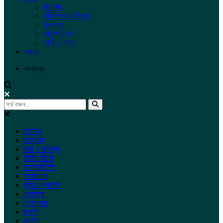
বিনোদন
ইতিহাস ও ঐতিহ্য
মুক্তমত
লাইফস্টাইল
সাহিত্য পাতা
স্বাস্থ্য
অন্যান্য
অনিয়ম
অন্যান্য
অর্থ ও বাণিজ্য
আইন-বিচার
আন্তর্জাতিক
আবহাওয়া
কৃষি ও প্রকৃতি
খেলাধুলা
গণমাধ্যম
চাকরি
জাতীয়