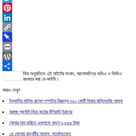
Twitter
Pinterest
LinkedIn
Copy
Link
Pinboard
Print
WordPress
বিনা অনুমতিতে এই সাইটের সংবাদ, আলোকচিত্র অডিও ও ভিডিও
Share
ব্যবহার করা বে-আইনি।
আরও দেখুন
ইভ্যালির মালিক রাসেল দম্পতির বিরুদ্ধে ৩১০ কোটি টাকার মানিলন্ডারিং মামলা
হরমুজ প্রণালি নিয়ে কঠোর হুঁশিয়ারি ইরানের
সোনার দাম ভরিতে একলাফে বাড়ল ৯,৮৫৬ টাকা
১৪ জেলায় ঝড়বৃষ্টির আভাস, সতর্কসংকেত