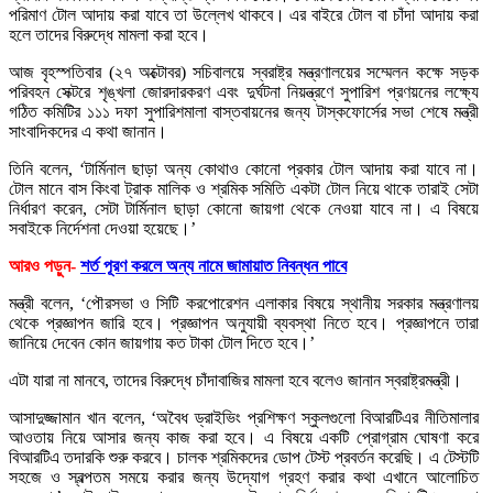
পরিমাণ টোল আদায় করা যাবে তা উল্লেখ থাকবে। এর বাইরে টোল বা চাঁদা আদায় করা
হলে তাদের বিরুদ্ধে মামলা করা হবে।
আজ বৃহস্পতিবার (২৭ অক্টোবর) সচিবালয়ে স্বরাষ্ট্র মন্ত্রণালয়ের সম্মেলন কক্ষে সড়ক
পরিবহন সেক্টরে শৃঙ্খলা জোরদারকরণ এবং দুর্ঘটনা নিয়ন্ত্রণে সুপারিশ প্রণয়নের লক্ষ্যে
গঠিত কমিটির ১১১ দফা সুপারিশমালা বাস্তবায়নের জন্য টাস্কফোর্সের সভা শেষে মন্ত্রী
সাংবাদিকদের এ কথা জানান।
তিনি বলেন, ‘টার্মিনাল ছাড়া অন্য কোথাও কোনো প্রকার টোল আদায় করা যাবে না।
টোল মানে বাস কিংবা ট্রাক মালিক ও শ্রমিক সমিতি একটা টোল নিয়ে থাকে তারাই সেটা
নির্ধারণ করেন, সেটা টার্মিনাল ছাড়া কোনো জায়গা থেকে নেওয়া যাবে না। এ বিষয়ে
সবাইকে নির্দেশনা দেওয়া হয়েছে।’
আরও পড়ুন-
শর্ত পূরণ করলে অন্য নামে জামায়াত নিবন্ধন পাবে
মন্ত্রী বলেন, ‘পৌরসভা ও সিটি করপোরেশন এলাকার বিষয়ে স্থানীয় সরকার মন্ত্রণালয়
থেকে প্রজ্ঞাপন জারি হবে। প্রজ্ঞাপন অনুযায়ী ব্যবস্থা নিতে হবে। প্রজ্ঞাপনে তারা
জানিয়ে দেবেন কোন জায়গায় কত টাকা টোল দিতে হবে।’
এটা যারা না মানবে, তাদের বিরুদ্ধে চাঁদাবাজির মামলা হবে বলেও জানান স্বরাষ্ট্রমন্ত্রী।
আসাদুজ্জামান খান বলেন, ‘অবৈধ ড্রাইভিং প্রশিক্ষণ স্কুলগুলো বিআরটিএর নীতিমালার
আওতায় নিয়ে আসার জন্য কাজ করা হবে। এ বিষয়ে একটি প্রোগ্রাম ঘোষণা করে
বিআরটিএ তদারকি শুরু করবে। চালক শ্রমিকদের ডোপ টেস্ট প্রবর্তন করেছি। এ টেস্টটি
সহজে ও স্বল্পতম সময়ে করার জন্য উদ্যোগ গ্রহণ করার কথা এখানে আলোচিত