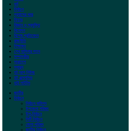
ধর্ম
নির্বাচন
প্রবাসের খবর
ফিচার
বিজ্ঞান ও প্রযুক্তি
বিনোদন
বিশেষ প্রতিবেদন
রাজনীতি
শিক্ষাঙ্গন
শেখ হাসিনার পতন
সম্পাদকীয়
সারাদেশ
স্বাস্থ্য
হট আপ নিউজ
হট এক্সলুসিভ
হাই লাইটস
জাতীয়
নির্বাচন
নির্বাচন কমিশন
উপজেলা পরিষদ
উপ-নির্বাচন
সিটি নির্বাচন
জেলা পরিষদ
জাতীয় নির্বাচন