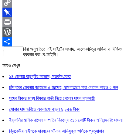
LinkedIn
Copy
Link
Pinboard
Print
WordPress
বিনা অনুমতিতে এই সাইটের সংবাদ, আলোকচিত্র অডিও ও ভিডিও
Share
ব্যবহার করা বে-আইনি।
আরও দেখুন
১৪ জেলায় ঝড়বৃষ্টির আভাস, সতর্কসংকেত
চাঁদপুরের মেঘনায় জাহাজে ৫ মরদেহ, হাসপাতালে মারা গেলেন আরও ২ জন
সুদের টাকার জন্য বিধবার গাভী নিয়ে গেলেন দাদন ব্যবসায়ী
সোনার দাম ভরিতে একলাফে বাড়ল ৯,৮৫৬ টাকা
ইভ্যালির মালিক রাসেল দম্পতির বিরুদ্ধে ৩১০ কোটি টাকার মানিলন্ডারিং মামলা
ক্রিকেটার নাঈমকে মারধরের ঘটনায় অভিযুক্ত ওসিকে প্রত্যাহার