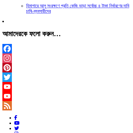
হিমাগারে আলু সংরক্ষণে প্রতি কেজি ভাড়া সর্বোচ্চ ৪ টাকা নির্ধারণের দাবি
চাষি-ব্যবসায়ীদের
আমাদেরকে ফলো করুন…
Facebook
Instagram
Pinterest
Twitter
YouTube
YouTube
Channel
Feed