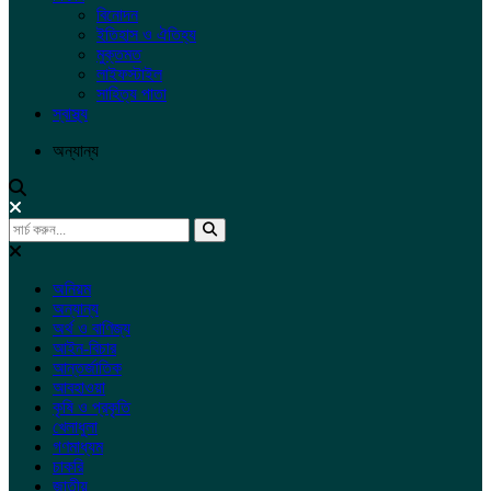
বিনোদন
ইতিহাস ও ঐতিহ্য
মুক্তমত
লাইফস্টাইল
সাহিত্য পাতা
স্বাস্থ্য
অন্যান্য
অনিয়ম
অন্যান্য
অর্থ ও বাণিজ্য
আইন-বিচার
আন্তর্জাতিক
আবহাওয়া
কৃষি ও প্রকৃতি
খেলাধুলা
গণমাধ্যম
চাকরি
জাতীয়