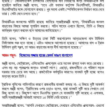
হয়েছে।’ মোটরসাইকেল চালকদের হেলমেটের মান নির্ধারণের জন্য বিআরটিএকে বলা
হয়েছিল জানিয়ে মন্ত্রী বলেন, ‘তবে এটা যথাযথ কর্তৃপক্ষ বিএসটিআই, বিআরটিএ
বিএসটিআইর সঙ্গে যোগাযোগ রাখছে। খুব সহসা একটা স্পেসিফিকেশন নির্ধারণ করে দেবে
তারা। সেটা মেনে চলতে হবে।’
বিআরটিএর জনবলের ঘাটতি রয়েছে জানিয়ে স্বরাষ্ট্রমন্ত্রী বলেন, ‘বিআরটিএর জনবল
বাড়ানোর বিষয়ে আমরা সুপারিশ করবো। সচিব সাহেব এখানে ছিলেন, তিনি এ বিষয়ে
কার্যক্রম গ্রহণ করবেন বলে আমাদের জানিয়েছেন।’
তিনি বলেন, ‘দক্ষিণ ও উত্তর ঢাকা সিটি করপোরেশন আন্তঃজেলা বাস টার্মিনাল
নির্মাণকাজ শুরু হতে যাচ্ছে। এটাও আজকে আলোচনা হয়েছে। আমাদের বাস ও ট্রাক
টার্মিনাল খুবই স্বল্প, তা আরও বাড়ানোর জন্য দীর্ঘ আলোচনা হয়েছে।’
আরও পড়ুন-
নিজেদের লজ্জার হারের রেকর্ড ভাঙল বাংলাদেশ
মন্ত্রী বলেন, মেট্রোরেল, এলিভেটেড এক্সপ্রেস ওয়ে অনেক রাস্তা দখল করে রেখেছে।
এসব বড় বড় প্রকল্পের জন্যও যানজট লাগে। এছাড়া, রাজধানীতে যে পরিমাণ সড়ক
দরকার তার চেয়ে কম আছে। রাজনৈতিক কর্মসূচির কারণেও যানজট সৃষ্টি হচ্ছে বলেও
মন্তব্য করেন তিনি।
ট্রাফিক পুলিশের গাফিলতির কারণে রাজধানীর যানজট কমছে না- এ বিষয়ে দৃষ্টি আকর্ষণ
করলে মন্ত্রী বলেন, ‘ট্রাফিকের ওপর চড়াও হলেন, যারা যানজট সৃষ্টি করে সেখানে তো
কিছু বলেন না। কিছুক্ষণ আগে বিএনপির যুবদল যে যানজটটা সৃষ্টি করেছে এ এলাকায়,
আমি স্বরাষ্ট্রমন্ত্রী আমারই আসতে ১৫ মিনিট দেরি হয়েছে।’
স্বরাষ্ট্রমন্ত্রী বলেন, ‘আপনি দেখছেন মেট্রোরেল, দেখছেন এলিভেটড এক্সপ্রেস- এগুলো