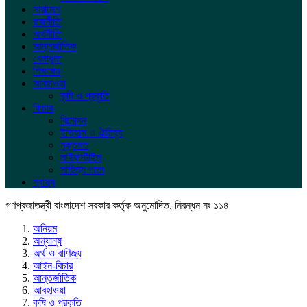
সারাদেশ
রাজনীতি
অর্থনীতি
আন্তর্জাতিক
খেলাধুলা
শিক্ষাঙ্গন
আবহাওয়া
কৃষি ও প্রকৃতি
ফিচার
বিনোদন
ইতিহাস ও ঐতিহ্য
মুক্তমত
লাইফস্টাইল
সাহিত্য পাতা
স্বাস্থ্য
গণপ্রজাতন্ত্রী বাংলাদেশ সরকার কর্তৃক অনুমোদিত, নিবন্ধন নং ১১৪
অনিয়ম
অন্যান্য
অর্থ ও বাণিজ্য
আইন-বিচার
আন্তর্জাতিক
আবহাওয়া
কৃষি ও প্রকৃতি