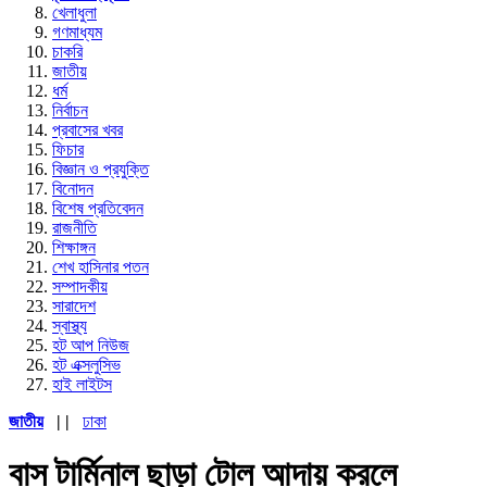
খেলাধুলা
গণমাধ্যম
চাকরি
জাতীয়
ধর্ম
নির্বাচন
প্রবাসের খবর
ফিচার
বিজ্ঞান ও প্রযুক্তি
বিনোদন
বিশেষ প্রতিবেদন
রাজনীতি
শিক্ষাঙ্গন
শেখ হাসিনার পতন
সম্পাদকীয়
সারাদেশ
স্বাস্থ্য
হট আপ নিউজ
হট এক্সলুসিভ
হাই লাইটস
জাতীয়
| |
ঢাকা
বাস টার্মিনাল ছাড়া টোল আদায় করলে