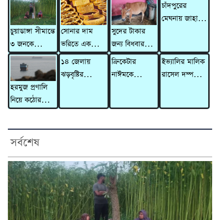
চাঁদপুরের
মেঘনায় জাহাজে
চুয়াডাঙ্গা সীমান্তে
সোনার দাম
সুদের টাকার
৫ মরদেহ,
৩ জনকে
ভরিতে একলাফে
জন্য বিধবার
হাসপাতালে
পুশইনের চেষ্টা,
বাড়ল ৯,৮৫৬
গাভী নিয়ে
মারা গেলেন
১৪ জেলায়
ক্রিকেটার
ইভ্যালির মালিক
প্রতিহত করল
টাকা
গেলেন দাদন
আরও ২ জন
ঝড়বৃষ্টির
নাঈমকে
রাসেল দম্পতির
বিজিবি
ব্যবসায়ী
হরমুজ প্রণালি
আভাস,
মারধরের ঘটনায়
বিরুদ্ধে ৩১০
নিয়ে কঠোর
সতর্কসংকেত
অভিযুক্ত ওসিকে
কোটি টাকার
হুঁশিয়ারি ইরানের
প্রত্যাহার
মানিলন্ডারিং
মামলা
সর্বশেষ