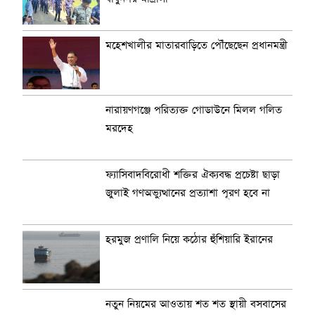
মহেশখালীর মাতারবাড়িতে পৌঁছেছেন প্রধানমন্ত্রী
নারায়ণগঞ্জে পরিত্যক্ত গোডাউনে মিলল গলিত
মরদেহ
ফ্যাসিবাদবিরোধী শক্তির ঐক্যবদ্ধ প্রচেষ্টা ছাড়া
জুলাই গণঅভ্যুত্থানের প্রত্যাশা পূরণ হবে না
হরমুজ প্রণালি নিয়ে কঠোর হুঁশিয়ারি ইরানের
নতুন নিয়মের আওতায় শত শত স্থায়ী বসবাসের