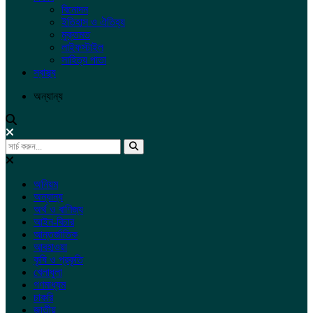
বিনোদন
ইতিহাস ও ঐতিহ্য
মুক্তমত
লাইফস্টাইল
সাহিত্য পাতা
স্বাস্থ্য
অন্যান্য
অনিয়ম
অন্যান্য
অর্থ ও বাণিজ্য
আইন-বিচার
আন্তর্জাতিক
আবহাওয়া
কৃষি ও প্রকৃতি
খেলাধুলা
গণমাধ্যম
চাকরি
জাতীয়