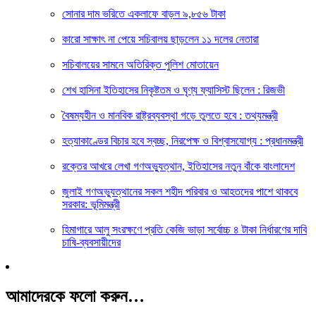
সোনার দাম ভরিতে একলাফে বাড়ল ৯,৮৫৬ টাকা
কারো সাক্ষাৎ না পেয়ে সচিবালয় ছাড়লেন ১১ দলের নেতারা
সচিবালয়ের সামনে অতিরিক্ত পুলিশ মোতায়েন
শেখ হাসিনা ইতিহাসের নিকৃষ্টতম ও ঘৃণ্য ফ্যাসিস্ট ছিলেন : রিজভী
বৈষম্যহীন ও মানবিক রাষ্ট্রব্যবস্থা গড়ে তুলতে হবে : তথ্যমন্ত্রী
হত্যাকাণ্ডের বিচার হবে স্বচ্ছ, নিরপেক্ষ ও বিশ্বাসযোগ্য : প্রধানমন্ত্রী
রক্তের আখরে লেখা গণঅভ্যুত্থান, ইতিহাসের নতুন বাঁকে বাংলাদেশ
জুলাই গণঅভ্যুত্থানের সকল শহীদ পরিবার ও আহতদের পাশে থাকবে
সরকার: ভূমিমন্ত্রী
হিমাগারে আলু সংরক্ষণে প্রতি কেজি ভাড়া সর্বোচ্চ ৪ টাকা নির্ধারণের দাবি
চাষি-ব্যবসায়ীদের
আমাদেরকে ফলো করুন…