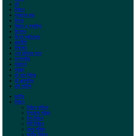
ধর্ম
নির্বাচন
প্রবাসের খবর
ফিচার
বিজ্ঞান ও প্রযুক্তি
বিনোদন
বিশেষ প্রতিবেদন
রাজনীতি
শিক্ষাঙ্গন
শেখ হাসিনার পতন
সম্পাদকীয়
সারাদেশ
স্বাস্থ্য
হট আপ নিউজ
হট এক্সলুসিভ
হাই লাইটস
জাতীয়
নির্বাচন
নির্বাচন কমিশন
উপজেলা পরিষদ
উপ-নির্বাচন
সিটি নির্বাচন
জেলা পরিষদ
জাতীয় নির্বাচন