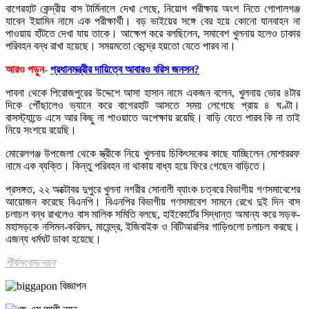
বাগেরহাট কেন্দ্রীয় বাস টার্মিনালে দেখা গেছে, নিয়োগ পরীক্ষায় অংশ নিতে গোপালগঞ্জ
যাবেন ইয়ামিন নামে এক পরীক্ষার্থী। বড় ভাইয়ের সঙ্গে বের হয়ে কোনো যানবাহন না
পাওয়ায় হাঁটতে দেখা যায় তাকে। আক্ষেপ করে বলছিলেন, সমাবেশ খুলনায় হলেও ঢাকার
পরিবহন বন্ধ রাখা হয়েছে। সময়মতো কেন্দ্রে হয়তো যেতে পারব না।
আরও পড়ুন-
প্রধানমন্ত্রীর দায়িত্বে আবারও বরিস জনসন?
পাবনা থেকে পিরোজপুরের উদ্দেশে আসা হাসান নামে একজন বলেন, খুলনায় ভোর ৪টার
দিকে পৌঁছালেও ভ্যানে করে বাগেরহাট আসতে সময় লেগেছে প্রায় ৪ ঘণ্টা।
বাসস্ট্যান্ডে এসে আর কিছু না পাওয়াতে অপেক্ষায় রয়েছি। বাড়ি যেতে পারব কি না তাই
নিয়ে সংশয়ে রয়েছি।
মোরেলগঞ্জ উপজেলা থেকে স্ত্রীকে নিয়ে খুলনায় চিকিৎসকের কাছে যাচ্ছিলেন মোশাররফ
নামে এক ব্যক্তি। কিন্তু পরিবহন না থাকায় বাধ্য হয়ে ফিরে গেছেন বাড়িতে।
প্রসঙ্গত, ২২ অক্টোবর দুপুরে খুলনা নগরীর সোনালী ব্যাংক চত্বরে বিভাগীয় গণসমাবেশের
আয়োজন করেছে বিএনপি। বিএনপির বিভাগীয় গণসমাবেশ সামনে রেখে দুই দিন বাস
চলাচল বন্ধ রাখলেও বাস মালিক সমিতি বলছে, হাইকোর্টের সিদ্ধান্ত অমান্য করে সড়ক-
মহাসড়কে নসিমন-করিমন, মাহেন্দ্র, ইজিবাইক ও বিটিআরসির গাড়িগুলো চলাচল করছে।
এজন্য ধর্মঘট ডাকা হয়েছে।
শীর্ষসংবাদ/নয়ন