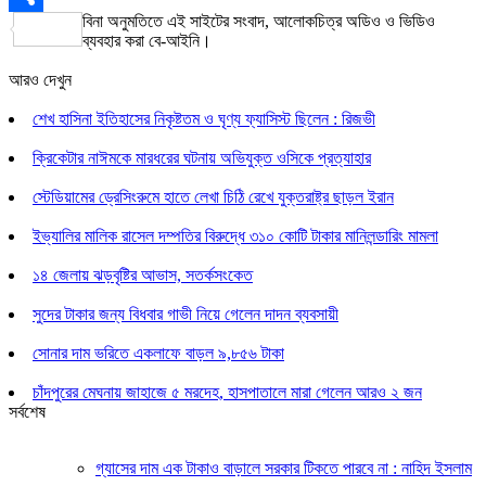
বিনা অনুমতিতে এই সাইটের সংবাদ, আলোকচিত্র অডিও ও ভিডিও
Share
ব্যবহার করা বে-আইনি।
আরও দেখুন
শেখ হাসিনা ইতিহাসের নিকৃষ্টতম ও ঘৃণ্য ফ্যাসিস্ট ছিলেন : রিজভী
ক্রিকেটার নাঈমকে মারধরের ঘটনায় অভিযুক্ত ওসিকে প্রত্যাহার
স্টেডিয়ামের ড্রেসিংরুমে হাতে লেখা চিঠি রেখে যুক্তরাষ্ট্র ছাড়ল ইরান
ইভ্যালির মালিক রাসেল দম্পতির বিরুদ্ধে ৩১০ কোটি টাকার মানিলন্ডারিং মামলা
১৪ জেলায় ঝড়বৃষ্টির আভাস, সতর্কসংকেত
সুদের টাকার জন্য বিধবার গাভী নিয়ে গেলেন দাদন ব্যবসায়ী
সোনার দাম ভরিতে একলাফে বাড়ল ৯,৮৫৬ টাকা
চাঁদপুরের মেঘনায় জাহাজে ৫ মরদেহ, হাসপাতালে মারা গেলেন আরও ২ জন
সর্বশেষ
গ্যাসের দাম এক টাকাও বাড়ালে সরকার টিকতে পারবে না : নাহিদ ইসলাম