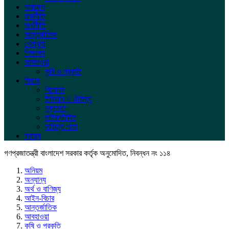
সারাদেশ
রাজনীতি
অর্থনীতি
আন্তর্জাতিক
খেলাধুলা
শিক্ষাঙ্গন
আবহাওয়া
কৃষি ও প্রকৃতি
ফিচার
বিনোদন
ইতিহাস ও ঐতিহ্য
মুক্তমত
লাইফস্টাইল
সাহিত্য পাতা
স্বাস্থ্য
গণপ্রজাতন্ত্রী বাংলাদেশ সরকার কর্তৃক অনুমোদিত, নিবন্ধন নং ১১৪
অনিয়ম
অন্যান্য
অর্থ ও বাণিজ্য
আইন-বিচার
আন্তর্জাতিক
আবহাওয়া
কৃষি ও প্রকৃতি