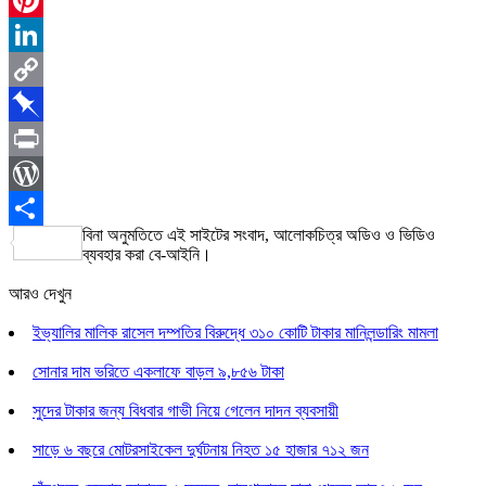
Pinterest
LinkedIn
Copy
Link
Pinboard
Print
WordPress
বিনা অনুমতিতে এই সাইটের সংবাদ, আলোকচিত্র অডিও ও ভিডিও
Share
ব্যবহার করা বে-আইনি।
আরও দেখুন
ইভ্যালির মালিক রাসেল দম্পতির বিরুদ্ধে ৩১০ কোটি টাকার মানিলন্ডারিং মামলা
সোনার দাম ভরিতে একলাফে বাড়ল ৯,৮৫৬ টাকা
সুদের টাকার জন্য বিধবার গাভী নিয়ে গেলেন দাদন ব্যবসায়ী
সাড়ে ৬ বছরে মোটরসাইকেল দুর্ঘটনায় নিহত ১৫ হাজার ৭১২ জন