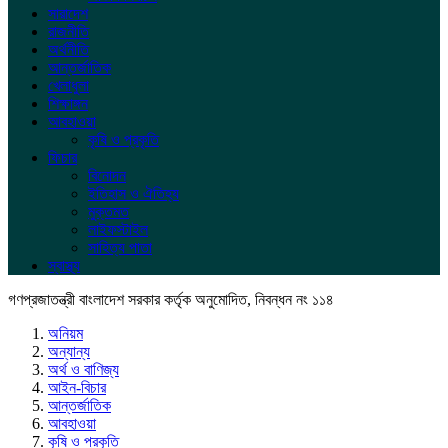
সারাদেশ
রাজনীতি
অর্থনীতি
আন্তর্জাতিক
খেলাধুলা
শিক্ষাঙ্গন
আবহাওয়া
কৃষি ও প্রকৃতি
ফিচার
বিনোদন
ইতিহাস ও ঐতিহ্য
মুক্তমত
লাইফস্টাইল
সাহিত্য পাতা
স্বাস্থ্য
গণপ্রজাতন্ত্রী বাংলাদেশ সরকার কর্তৃক অনুমোদিত, নিবন্ধন নং ১১৪
অনিয়ম
অন্যান্য
অর্থ ও বাণিজ্য
আইন-বিচার
আন্তর্জাতিক
আবহাওয়া
কৃষি ও প্রকৃতি