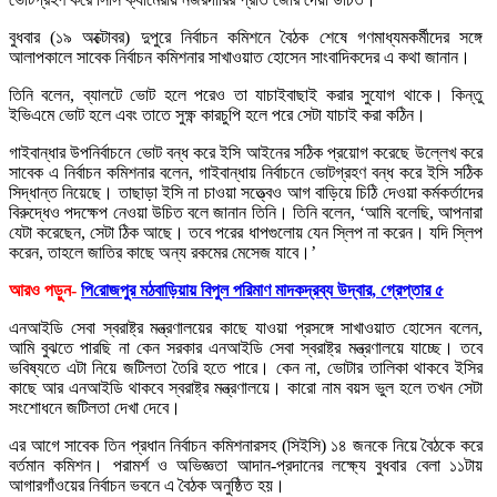
বুধবার (১৯ অক্টোবর) দুপুরে নির্বাচন কমিশনে বৈঠক শেষে গণমাধ্যমকর্মীদের সঙ্গে
আলাপকালে সাবেক নির্বাচন কমিশনার সাখাওয়াত হোসেন সাংবাদিকদের এ কথা জানান।
তিনি বলেন, ব্যালটে ভোট হলে পরেও তা যাচাইবাছাই করার সুযোগ থাকে। কিন্তু
ইভিএমে ভোট হলে এবং তাতে সুক্ষ্ণ কারচুপি হলে পরে সেটা যাচাই করা কঠিন।
গাইবান্ধার উপনির্বাচনে ভোট বন্ধ করে ইসি আইনের সঠিক প্রয়োগ করেছে উল্লেখ করে
সাবেক এ নির্বাচন কমিশনার বলেন, গাইবান্ধায় নির্বাচনে ভোটগ্রহণ বন্ধ করে ইসি সঠিক
সিদ্ধান্ত নিয়েছে। তাছাড়া ইসি না চাওয়া সত্ত্বেও আগ বাড়িয়ে চিঠি দেওয়া কর্মকর্তাদের
বিরুদ্ধেও পদক্ষেপ নেওয়া উচিত বলে জানান তিনি। তিনি বলেন, ‘আমি বলেছি, আপনারা
যেটা করেছেন, সেটা ঠিক আছে। তবে পরের ধাপগুলোয় যেন স্লিপ না করেন। যদি স্লিপ
করেন, তাহলে জাতির কাছে অন্য রকমের মেসেজ যাবে।’
আরও পড়ুন-
পি‌রোজপুর মঠবা‌ড়িয়ায় বিপুল প‌রিমাণ মাদকদ্রব্য উদ্বার, গ্রেপ্তার ৫
এনআইডি সেবা স্বরাষ্ট্র মন্ত্রণালয়ের কাছে যাওয়া প্রসঙ্গে সাখাওয়াত হোসেন বলেন,
আমি বুঝতে পারছি না কেন সরকার এনআইডি সেবা স্বরাষ্ট্র মন্ত্রণালয়ে যাচ্ছে। তবে
ভবিষ্যতে এটা নিয়ে জটিলতা তৈরি হতে পারে। কেন না, ভোটার তালিকা থাকবে ইসির
কাছে আর এনআইডি থাকবে স্বরাষ্ট্র মন্ত্রণালয়ে। কারো নাম বয়স ভুল হলে তখন সেটা
সংশোধনে জটিলতা দেখা দেবে।
এর আগে সাবেক তিন প্রধান নির্বাচন কমিশনারসহ (সিইসি) ১৪ জনকে নিয়ে বৈঠকে করে
বর্তমান কমিশন। পরামর্শ ও অভিজ্ঞতা আদান-প্রদানের লক্ষ্যে বুধবার বেলা ১১টায়
আগারগাঁওয়ের নির্বাচন ভবনে এ বৈঠক অনুষ্ঠিত হয়।