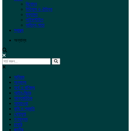
বিনোদন
ইতিহাস ও ঐতিহ্য
মুক্তমত
লাইফস্টাইল
সাহিত্য পাতা
স্বাস্থ্য
অন্যান্য
অনিয়ম
অন্যান্য
অর্থ ও বাণিজ্য
আইন-বিচার
আন্তর্জাতিক
আবহাওয়া
কৃষি ও প্রকৃতি
খেলাধুলা
গণমাধ্যম
চাকরি
জাতীয়