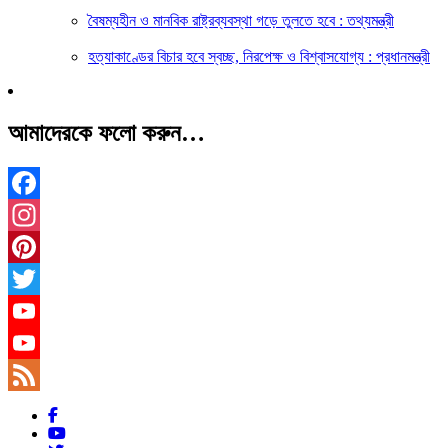
বৈষম্যহীন ও মানবিক রাষ্ট্রব্যবস্থা গড়ে তুলতে হবে : তথ্যমন্ত্রী
হত্যাকাণ্ডের বিচার হবে স্বচ্ছ, নিরপেক্ষ ও বিশ্বাসযোগ্য : প্রধানমন্ত্রী
আমাদেরকে ফলো করুন…
Facebook
Instagram
Pinterest
Twitter
YouTube
YouTube
Channel
Feed