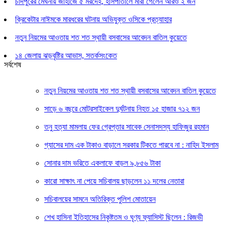
চাঁদপুরের মেঘনায় জাহাজে ৫ মরদেহ, হাসপাতালে মারা গেলেন আরও ২ জন
ক্রিকেটার নাঈমকে মারধরের ঘটনায় অভিযুক্ত ওসিকে প্রত্যাহার
নতুন নিয়মের আওতায় শত শত স্থায়ী বসবাসের আবেদন বাতিল কুয়েতে
১৪ জেলায় ঝড়বৃষ্টির আভাস, সতর্কসংকেত
সর্বশেষ
নতুন নিয়মের আওতায় শত শত স্থায়ী বসবাসের আবেদন বাতিল কুয়েতে
সাড়ে ৬ বছরে মোটরসাইকেল দুর্ঘটনায় নিহত ১৫ হাজার ৭১২ জন
তনু হত্যা মামলায় ফের গ্রেপ্তার সাবেক সেনাসদস্য হাফিজুর রহমান
গ্যাসের দাম এক টাকাও বাড়ালে সরকার টিকতে পারবে না : নাহিদ ইসলাম
সোনার দাম ভরিতে একলাফে বাড়ল ৯,৮৫৬ টাকা
কারো সাক্ষাৎ না পেয়ে সচিবালয় ছাড়লেন ১১ দলের নেতারা
সচিবালয়ের সামনে অতিরিক্ত পুলিশ মোতায়েন
শেখ হাসিনা ইতিহাসের নিকৃষ্টতম ও ঘৃণ্য ফ্যাসিস্ট ছিলেন : রিজভী