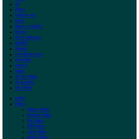
ধর্ম
নির্বাচন
প্রবাসের খবর
ফিচার
বিজ্ঞান ও প্রযুক্তি
বিনোদন
বিশেষ প্রতিবেদন
রাজনীতি
শিক্ষাঙ্গন
শেখ হাসিনার পতন
সম্পাদকীয়
সারাদেশ
স্বাস্থ্য
হট আপ নিউজ
হট এক্সলুসিভ
হাই লাইটস
জাতীয়
নির্বাচন
নির্বাচন কমিশন
উপজেলা পরিষদ
উপ-নির্বাচন
সিটি নির্বাচন
জেলা পরিষদ
জাতীয় নির্বাচন