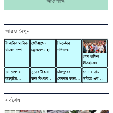
করা বে-আইনি।
আরও দেখুন
ইভ্যালির মালিক
স্টেডিয়ামের
ক্রিকেটার
রাসেল দম্পতির
ড্রেসিংরুমে হাতে
নাঈমকে
শেখ হাসিনা
বিরুদ্ধে ৩১০
লেখা চিঠি রেখে
মারধরের ঘটনায়
ইতিহাসের
কোটি টাকার
যুক্তরাষ্ট্র ছাড়ল
অভিযুক্ত ওসিকে
নিকৃষ্টতম ও ঘৃণ্য
মানিলন্ডারিং
ইরান
প্রত্যাহার
১৪ জেলায়
সুদের টাকার
চাঁদপুরের
সোনার দাম
ফ্যাসিস্ট ছিলেন :
মামলা
ঝড়বৃষ্টির
জন্য বিধবার
মেঘনায় জাহাজে
ভরিতে একলাফে
রিজভী
আভাস,
গাভী নিয়ে
৫ মরদেহ,
বাড়ল ৯,৮৫৬
সতর্কসংকেত
গেলেন দাদন
হাসপাতালে
টাকা
ব্যবসায়ী
মারা গেলেন
সর্বশেষ
আরও ২ জন