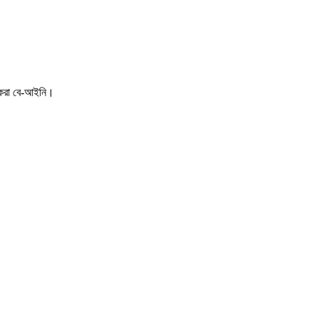
 করা বে-আইনি।