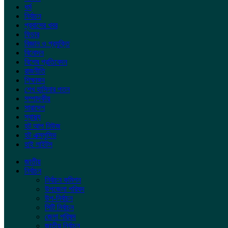
ধর্ম
নির্বাচন
প্রবাসের খবর
ফিচার
বিজ্ঞান ও প্রযুক্তি
বিনোদন
বিশেষ প্রতিবেদন
রাজনীতি
শিক্ষাঙ্গন
শেখ হাসিনার পতন
সম্পাদকীয়
সারাদেশ
স্বাস্থ্য
হট আপ নিউজ
হট এক্সলুসিভ
হাই লাইটস
জাতীয়
নির্বাচন
নির্বাচন কমিশন
উপজেলা পরিষদ
উপ-নির্বাচন
সিটি নির্বাচন
জেলা পরিষদ
জাতীয় নির্বাচন