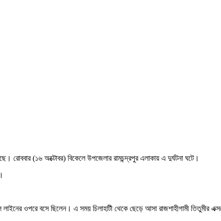
েছে। রোববার (১৬ অক্টোবর) বিকেলে উপজেলার রামচন্দ্রপুর এলাকায় এ দুর্ঘটনা ঘটে।
ে।
ল লাইনের ওপরে বসে ছিলেন। এ সময় চিলাহাটী থেকে ছেড়ে আসা রাজশাহীগামী তিতুমীর এক্সপ্