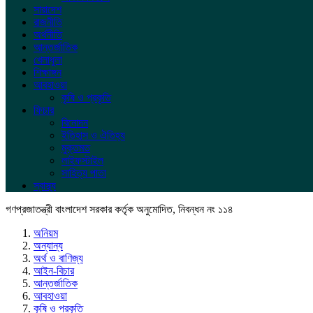
সারাদেশ
রাজনীতি
অর্থনীতি
আন্তর্জাতিক
খেলাধুলা
শিক্ষাঙ্গন
আবহাওয়া
কৃষি ও প্রকৃতি
ফিচার
বিনোদন
ইতিহাস ও ঐতিহ্য
মুক্তমত
লাইফস্টাইল
সাহিত্য পাতা
স্বাস্থ্য
গণপ্রজাতন্ত্রী বাংলাদেশ সরকার কর্তৃক অনুমোদিত, নিবন্ধন নং ১১৪
অনিয়ম
অন্যান্য
অর্থ ও বাণিজ্য
আইন-বিচার
আন্তর্জাতিক
আবহাওয়া
কৃষি ও প্রকৃতি