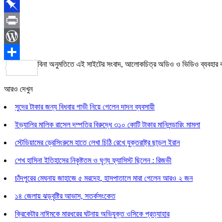
Copy
Link
Pinboard
Print
WordPress
বিনা অনুমতিতে এই সাইটের সংবাদ, আলোকচিত্র অডিও ও ভিডিও ব্যবহার
Share
আরও দেখুন
সুদের টাকার জন্য বিধবার গাভী নিয়ে গেলেন দাদন ব্যবসায়ী
ইভ্যালির মালিক রাসেল দম্পতির বিরুদ্ধে ৩১০ কোটি টাকার মানিলন্ডারিং মামলা
স্টেডিয়ামের ড্রেসিংরুমে হাতে লেখা চিঠি রেখে যুক্তরাষ্ট্র ছাড়ল ইরান
শেখ হাসিনা ইতিহাসের নিকৃষ্টতম ও ঘৃণ্য ফ্যাসিস্ট ছিলেন : রিজভী
চাঁদপুরের মেঘনায় জাহাজে ৫ মরদেহ, হাসপাতালে মারা গেলেন আরও ২ জন
১৪ জেলায় ঝড়বৃষ্টির আভাস, সতর্কসংকেত
ক্রিকেটার নাঈমকে মারধরের ঘটনায় অভিযুক্ত ওসিকে প্রত্যাহার