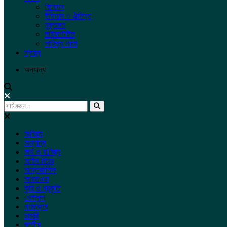
বিনোদন
ইতিহাস ও ঐতিহ্য
মুক্তমত
লাইফস্টাইল
সাহিত্য পাতা
স্বাস্থ্য
অন্যান্য
অনিয়ম
অন্যান্য
অর্থ ও বাণিজ্য
আইন-বিচার
আন্তর্জাতিক
আবহাওয়া
কৃষি ও প্রকৃতি
খেলাধুলা
গণমাধ্যম
চাকরি
জাতীয়