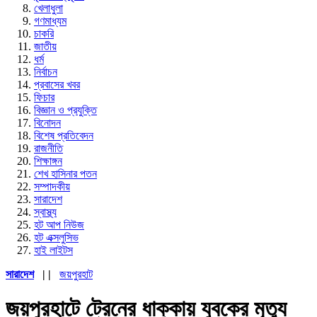
খেলাধুলা
গণমাধ্যম
চাকরি
জাতীয়
ধর্ম
নির্বাচন
প্রবাসের খবর
ফিচার
বিজ্ঞান ও প্রযুক্তি
বিনোদন
বিশেষ প্রতিবেদন
রাজনীতি
শিক্ষাঙ্গন
শেখ হাসিনার পতন
সম্পাদকীয়
সারাদেশ
স্বাস্থ্য
হট আপ নিউজ
হট এক্সলুসিভ
হাই লাইটস
সারাদেশ
| |
জয়পুরহাট
জয়পুরহাটে ট্রেনের ধাক্কায় যুবকের মৃত্যু