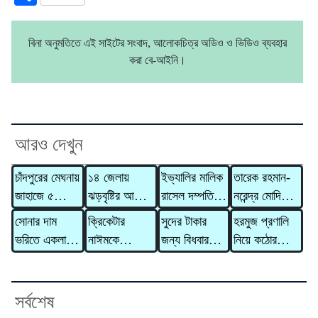
বিনা অনুমতিতে এই সাইটের সংবাদ, আলোকচিত্র অডিও ও ভিডিও ব্যবহার
করা বে-আইনি।
আরও দেখুন
চাঁদপুরের মেঘনায়
১৪ জেলায়
ইভ্যালির মালিক
তারেক রহমান-
জাহাজে ৫
ঝড়বৃষ্টির আভাস,
রাসেল দম্পতির
নরেন্দ্র মোদি
মরদেহ,
সতর্কসংকেত
বিরুদ্ধে ৩১০
বসলে অনেক
সোনার দাম
ক্রিকেটার
সুদের টাকার
হরমুজ প্রণালি
হাসপাতালে মারা
কোটি টাকার
সমস্যার সমাধান
ভরিতে একলাফে
নাঈমকে
জন্য বিধবার
নিয়ে কঠোর
গেলেন আরও ২
মানিলন্ডারিং
হয়ে যাবে
বাড়ল ৯,৮৫৬
মারধরের ঘটনায়
গাভী নিয়ে
হুঁশিয়ারি ইরানের
জন
মামলা
টাকা
অভিযুক্ত
গেলেন দাদন
ওসিকে
ব্যবসায়ী
সর্বশেষ
প্রত্যাহার