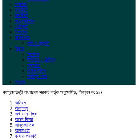
সারাদেশ
রাজনীতি
অর্থনীতি
আন্তর্জাতিক
খেলাধুলা
শিক্ষাঙ্গন
আবহাওয়া
কৃষি ও প্রকৃতি
ফিচার
বিনোদন
ইতিহাস ও ঐতিহ্য
মুক্তমত
লাইফস্টাইল
সাহিত্য পাতা
স্বাস্থ্য
গণপ্রজাতন্ত্রী বাংলাদেশ সরকার কর্তৃক অনুমোদিত, নিবন্ধন নং ১১৪
অনিয়ম
অন্যান্য
অর্থ ও বাণিজ্য
আইন-বিচার
আন্তর্জাতিক
আবহাওয়া
কৃষি ও প্রকৃতি