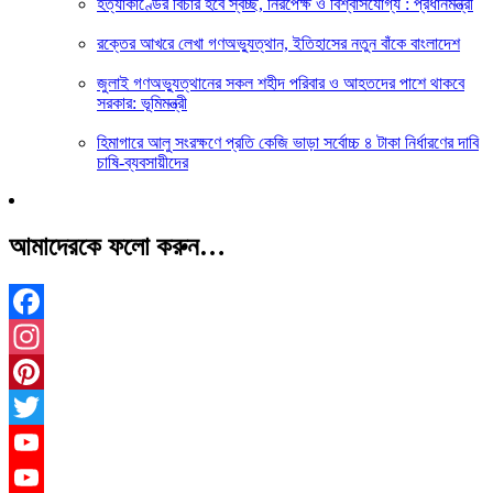
হত্যাকাণ্ডের বিচার হবে স্বচ্ছ, নিরপেক্ষ ও বিশ্বাসযোগ্য : প্রধানমন্ত্রী
রক্তের আখরে লেখা গণঅভ্যুত্থান, ইতিহাসের নতুন বাঁকে বাংলাদেশ
জুলাই গণঅভ্যুত্থানের সকল শহীদ পরিবার ও আহতদের পাশে থাকবে
সরকার: ভূমিমন্ত্রী
হিমাগারে আলু সংরক্ষণে প্রতি কেজি ভাড়া সর্বোচ্চ ৪ টাকা নির্ধারণের দাবি
চাষি-ব্যবসায়ীদের
আমাদেরকে ফলো করুন…
Facebook
Instagram
Pinterest
Twitter
YouTube