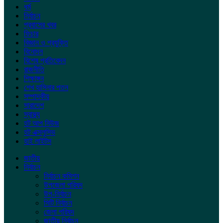
ধর্ম
নির্বাচন
প্রবাসের খবর
ফিচার
বিজ্ঞান ও প্রযুক্তি
বিনোদন
বিশেষ প্রতিবেদন
রাজনীতি
শিক্ষাঙ্গন
শেখ হাসিনার পতন
সম্পাদকীয়
সারাদেশ
স্বাস্থ্য
হট আপ নিউজ
হট এক্সলুসিভ
হাই লাইটস
জাতীয়
নির্বাচন
নির্বাচন কমিশন
উপজেলা পরিষদ
উপ-নির্বাচন
সিটি নির্বাচন
জেলা পরিষদ
জাতীয় নির্বাচন