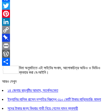
Facebook
Twitter
Pinterest
LinkedIn
Copy
Link
Pinboard
Print
WordPress
বিনা অনুমতিতে এই সাইটের সংবাদ, আলোকচিত্র অডিও ও ভিডিও
Share
ব্যবহার করা বে-আইনি।
আরও দেখুন
১৪ জেলায় ঝড়বৃষ্টির আভাস, সতর্কসংকেত
ইভ্যালির মালিক রাসেল দম্পতির বিরুদ্ধে ৩১০ কোটি টাকার মানিলন্ডারিং মামলা
সুদের টাকার জন্য বিধবার গাভী নিয়ে গেলেন দাদন ব্যবসায়ী