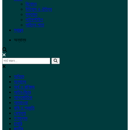
বিনোদন
ইতিহাস ও ঐতিহ্য
মুক্তমত
লাইফস্টাইল
সাহিত্য পাতা
স্বাস্থ্য
অন্যান্য
অনিয়ম
অন্যান্য
অর্থ ও বাণিজ্য
আইন-বিচার
আন্তর্জাতিক
আবহাওয়া
কৃষি ও প্রকৃতি
খেলাধুলা
গণমাধ্যম
চাকরি
জাতীয়