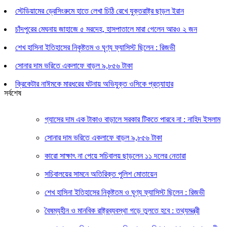
স্টেডিয়ামের ড্রেসিংরুমে হাতে লেখা চিঠি রেখে যুক্তরাষ্ট্র ছাড়ল ইরান
চাঁদপুরের মেঘনায় জাহাজে ৫ মরদেহ, হাসপাতালে মারা গেলেন আরও ২ জন
শেখ হাসিনা ইতিহাসের নিকৃষ্টতম ও ঘৃণ্য ফ্যাসিস্ট ছিলেন : রিজভী
সোনার দাম ভরিতে একলাফে বাড়ল ৯,৮৫৬ টাকা
ক্রিকেটার নাঈমকে মারধরের ঘটনায় অভিযুক্ত ওসিকে প্রত্যাহার
সর্বশেষ
গ্যাসের দাম এক টাকাও বাড়ালে সরকার টিকতে পারবে না : নাহিদ ইসলাম
সোনার দাম ভরিতে একলাফে বাড়ল ৯,৮৫৬ টাকা
কারো সাক্ষাৎ না পেয়ে সচিবালয় ছাড়লেন ১১ দলের নেতারা
সচিবালয়ের সামনে অতিরিক্ত পুলিশ মোতায়েন
শেখ হাসিনা ইতিহাসের নিকৃষ্টতম ও ঘৃণ্য ফ্যাসিস্ট ছিলেন : রিজভী
বৈষম্যহীন ও মানবিক রাষ্ট্রব্যবস্থা গড়ে তুলতে হবে : তথ্যমন্ত্রী