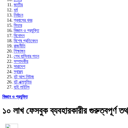
জাতীয়
ধর্ম
নির্বাচন
প্রবাসের খবর
ফিচার
বিজ্ঞান ও প্রযুক্তি
বিনোদন
বিশেষ প্রতিবেদন
রাজনীতি
শিক্ষাঙ্গন
শেখ হাসিনার পতন
সম্পাদকীয়
সারাদেশ
স্বাস্থ্য
হট আপ নিউজ
হট এক্সলুসিভ
হাই লাইটস
বিজ্ঞান ও প্রযুক্তি
১০ লাখ ফেসবুক ব্যবহারকারীর গুরুত্বপূর্ণ ত