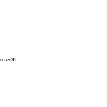
 করা বে-আইনি।