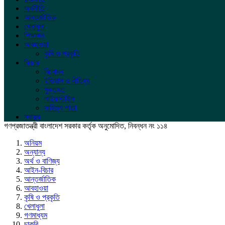
অর্থনীতি
আন্তর্জাতিক
খেলাধুলা
শিক্ষাঙ্গন
আবহাওয়া
কৃষি ও প্রকৃতি
ফিচার
বিনোদন
ইতিহাস ও ঐতিহ্য
মুক্তমত
লাইফস্টাইল
সাহিত্য পাতা
স্বাস্থ্য
গণপ্রজাতন্ত্রী বাংলাদেশ সরকার কর্তৃক অনুমোদিত, নিবন্ধন নং ১১৪
অনিয়ম
অন্যান্য
অর্থ ও বাণিজ্য
আইন-বিচার
আন্তর্জাতিক
আবহাওয়া
কৃষি ও প্রকৃতি
খেলাধুলা
গণমাধ্যম
চাকরি