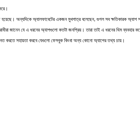
 করে।
়া হয়েছে। অন্যদিকে অ্যালফাবেটের একজন মুখপাত্র বলেছেন, গুগল সব ক্ষতিকারক অ্যাপ স
ীরা জানেন যে এ ধরনের অ্যাপগুলো কতটা জনপ্রিয়। তারা তাই এ ধরনের থিম ব্যবহার করে প
চিহ্নিত করতে সহায়তা করবে যেগুলো ফেসবুক কিংবা অন্য কোনো অ্যাপের তথ্য চায়।