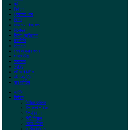
ধর্ম
নির্বাচন
প্রবাসের খবর
ফিচার
বিজ্ঞান ও প্রযুক্তি
বিনোদন
বিশেষ প্রতিবেদন
রাজনীতি
শিক্ষাঙ্গন
শেখ হাসিনার পতন
সম্পাদকীয়
সারাদেশ
স্বাস্থ্য
হট আপ নিউজ
হট এক্সলুসিভ
হাই লাইটস
জাতীয়
নির্বাচন
নির্বাচন কমিশন
উপজেলা পরিষদ
উপ-নির্বাচন
সিটি নির্বাচন
জেলা পরিষদ
জাতীয় নির্বাচন