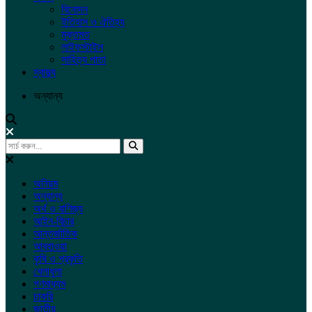
বিনোদন
ইতিহাস ও ঐতিহ্য
মুক্তমত
লাইফস্টাইল
সাহিত্য পাতা
স্বাস্থ্য
অন্যান্য
অনিয়ম
অন্যান্য
অর্থ ও বাণিজ্য
আইন-বিচার
আন্তর্জাতিক
আবহাওয়া
কৃষি ও প্রকৃতি
খেলাধুলা
গণমাধ্যম
চাকরি
জাতীয়