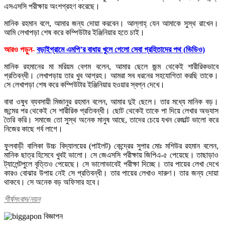
এসএসসি পরীক্ষায় অংশগ্রহণ করেছে।
মানিক রহমান বলে, আমার জন্য দোয়া করবেন। আল্লাহ্ যেন আমাকে সুস্থ রাখেন।
আমি লেখাপড়া শেষ করে কম্পিউটার ইঞ্জিনিয়ার হতে চাই।
আরও পড়ুন-
বড়াইগ্রামে এমপি’র বাধায় খুলে গেলো সেবা গ্রহিতাদের পথ (ভিডিও)
মানিক রহমানের মা মরিয়ম বেগম বলেন, আমার ছেলে জন্ম থেকেই শারীরিকভাবে
প্রতিবন্ধী। লেখাপড়ায় তার খুব আগ্রহ। আমরা সব ধরনের সহযোগিতা করছি তাকে।
সে লেখাপড়া শেষ করে কম্পিউটার ইঞ্জিনিয়ার হওয়ার স্বপ্ন দেখে।
বাবা ওষুধ ব্যবসায়ী মিজানুর রহমান বলেন, আমার দুই ছেলে। তার মধ্যে মানিক বড়।
জন্মের পর থেকেই সে শারীরিক প্রতিবন্ধী। ছোট থেকেই তাকে পা দিয়ে লেখার অভ্যাস
তৈরি করি। সমাজে তো সুস্থ অনেক মানুষ আছে, তাদের চেয়ে যখন রেজাল্ট ভালো করে
নিজের কাছে গর্ব লাগে।
ফুলবাড়ী বালিকা উচ্চ বিদ্যালয়ের (পাইলট) কেন্দ্রের সুপার মোঃ মশিউর রহমান বলেন,
মানিক ছাত্র হিসেবে খুবই ভালো। সে জেএসসি পরীক্ষায় জিপিএ-৫ পেয়েছে। তাছাড়াও
ট্যালেন্টপুলে বৃত্তিও পেয়েছে। সে ভালোভাবেই পরীক্ষা দিচ্ছে। তার পায়ের লেখা দেখে
কারও বোঝার উপায় নেই সে প্রতিবন্ধী। তার পায়ের লেখাও দারুণ। তার জন্য দোয়া
থাকবে। সে অনেক বড় অফিসার হবে।
শীর্ষসংবাদ/নয়ন