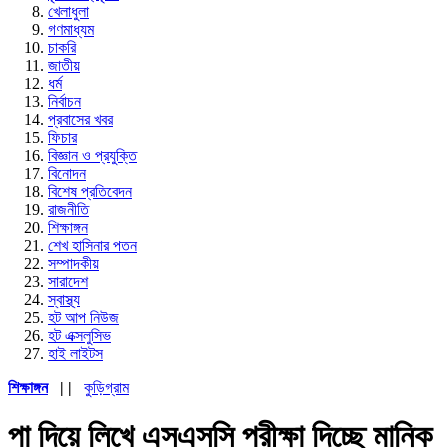
খেলাধুলা
গণমাধ্যম
চাকরি
জাতীয়
ধর্ম
নির্বাচন
প্রবাসের খবর
ফিচার
বিজ্ঞান ও প্রযুক্তি
বিনোদন
বিশেষ প্রতিবেদন
রাজনীতি
শিক্ষাঙ্গন
শেখ হাসিনার পতন
সম্পাদকীয়
সারাদেশ
স্বাস্থ্য
হট আপ নিউজ
হট এক্সলুসিভ
হাই লাইটস
শিক্ষাঙ্গন
| |
কুড়িগ্রাম
পা দিয়ে লিখে এসএসসি পরীক্ষা দিচ্ছে মানিক