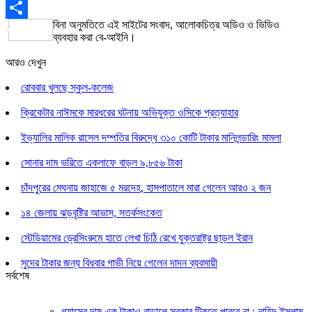
WordPress
বিনা অনুমতিতে এই সাইটের সংবাদ, আলোকচিত্র অডিও ও ভিডিও
Share
ব্যবহার করা বে-আইনি।
আরও দেখুন
রোববার খুলছে স্কুল-কলেজ
ক্রিকেটার নাঈমকে মারধরের ঘটনায় অভিযুক্ত ওসিকে প্রত্যাহার
ইভ্যালির মালিক রাসেল দম্পতির বিরুদ্ধে ৩১০ কোটি টাকার মানিলন্ডারিং মামলা
সোনার দাম ভরিতে একলাফে বাড়ল ৯,৮৫৬ টাকা
চাঁদপুরের মেঘনায় জাহাজে ৫ মরদেহ, হাসপাতালে মারা গেলেন আরও ২ জন
১৪ জেলায় ঝড়বৃষ্টির আভাস, সতর্কসংকেত
স্টেডিয়ামের ড্রেসিংরুমে হাতে লেখা চিঠি রেখে যুক্তরাষ্ট্র ছাড়ল ইরান
সুদের টাকার জন্য বিধবার গাভী নিয়ে গেলেন দাদন ব্যবসায়ী
সর্বশেষ
গ্যাসের দাম এক টাকাও বাড়ালে সরকার টিকতে পারবে না : নাহিদ ইসলাম