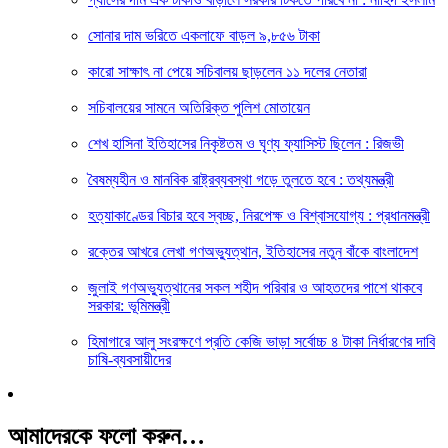
সোনার দাম ভরিতে একলাফে বাড়ল ৯,৮৫৬ টাকা
কারো সাক্ষাৎ না পেয়ে সচিবালয় ছাড়লেন ১১ দলের নেতারা
সচিবালয়ের সামনে অতিরিক্ত পুলিশ মোতায়েন
শেখ হাসিনা ইতিহাসের নিকৃষ্টতম ও ঘৃণ্য ফ্যাসিস্ট ছিলেন : রিজভী
বৈষম্যহীন ও মানবিক রাষ্ট্রব্যবস্থা গড়ে তুলতে হবে : তথ্যমন্ত্রী
হত্যাকাণ্ডের বিচার হবে স্বচ্ছ, নিরপেক্ষ ও বিশ্বাসযোগ্য : প্রধানমন্ত্রী
রক্তের আখরে লেখা গণঅভ্যুত্থান, ইতিহাসের নতুন বাঁকে বাংলাদেশ
জুলাই গণঅভ্যুত্থানের সকল শহীদ পরিবার ও আহতদের পাশে থাকবে
সরকার: ভূমিমন্ত্রী
হিমাগারে আলু সংরক্ষণে প্রতি কেজি ভাড়া সর্বোচ্চ ৪ টাকা নির্ধারণের দাবি
চাষি-ব্যবসায়ীদের
আমাদেরকে ফলো করুন…