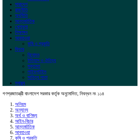
সারাদেশ
রাজনীতি
অর্থনীতি
আন্তর্জাতিক
খেলাধুলা
শিক্ষাঙ্গন
আবহাওয়া
কৃষি ও প্রকৃতি
ফিচার
বিনোদন
ইতিহাস ও ঐতিহ্য
মুক্তমত
লাইফস্টাইল
সাহিত্য পাতা
স্বাস্থ্য
গণপ্রজাতন্ত্রী বাংলাদেশ সরকার কর্তৃক অনুমোদিত, নিবন্ধন নং ১১৪
অনিয়ম
অন্যান্য
অর্থ ও বাণিজ্য
আইন-বিচার
আন্তর্জাতিক
আবহাওয়া
কৃষি ও প্রকৃতি