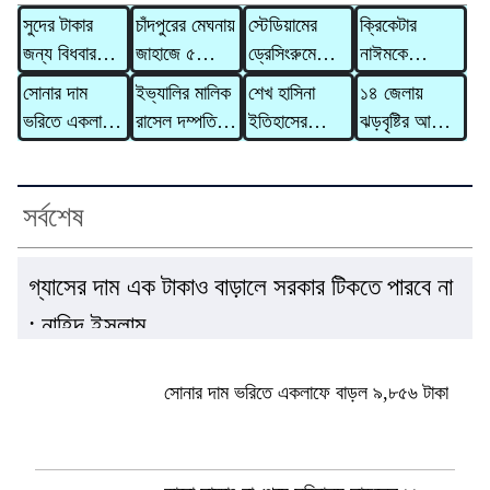
সুদের টাকার
চাঁদপুরের মেঘনায়
স্টেডিয়ামের
ক্রিকেটার
জন্য বিধবার
জাহাজে ৫
ড্রেসিংরুমে
নাঈমকে
গাভী নিয়ে
মরদেহ,
হাতে লেখা চিঠি
মারধরের ঘটনায়
সোনার দাম
ইভ্যালির মালিক
শেখ হাসিনা
১৪ জেলায়
গেলেন দাদন
হাসপাতালে মারা
রেখে যুক্তরাষ্ট্র
অভিযুক্ত
ভরিতে একলাফে
রাসেল দম্পতির
ইতিহাসের
ঝড়বৃষ্টির আভাস,
ব্যবসায়ী
গেলেন আরও ২
ছাড়ল ইরান
ওসিকে
বাড়ল ৯,৮৫৬
বিরুদ্ধে ৩১০
নিকৃষ্টতম ও ঘৃণ্য
সতর্কসংকেত
জন
প্রত্যাহার
টাকা
কোটি টাকার
ফ্যাসিস্ট ছিলেন
মানিলন্ডারিং
: রিজভী
সর্বশেষ
মামলা
গ্যাসের দাম এক টাকাও বাড়ালে সরকার টিকতে পারবে না
: নাহিদ ইসলাম
সোনার দাম ভরিতে একলাফে বাড়ল ৯,৮৫৬ টাকা