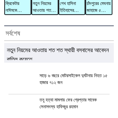
বাড়ল ৯,৮৫৬
বিরুদ্ধে ৩১০
সতর্কসংকেত
গাভী নিয়ে
ক্রিকেটার
নতুন নিয়মের
শেখ হাসিনা
চাঁদপুরের মেঘনায়
টাকা
কোটি টাকার
গেলেন দাদন
নাঈমকে
আওতায় শত
ইতিহাসের
জাহাজে ৫
মানিলন্ডারিং
ব্যবসায়ী
মারধরের ঘটনায়
শত স্থায়ী
নিকৃষ্টতম ও ঘৃণ্য
মরদেহ,
মামলা
অভিযুক্ত
বসবাসের
ফ্যাসিস্ট ছিলেন
হাসপাতালে মারা
ওসিকে
আবেদন বাতিল
: রিজভী
গেলেন আরও ২
সর্বশেষ
প্রত্যাহার
কুয়েতে
জন
নতুন নিয়মের আওতায় শত শত স্থায়ী বসবাসের আবেদন
বাতিল কুয়েতে
সাড়ে ৬ বছরে মোটরসাইকেল দুর্ঘটনায় নিহত ১৫
হাজার ৭১২ জন
তনু হত্যা মামলায় ফের গ্রেপ্তার সাবেক
সেনাসদস্য হাফিজুর রহমান