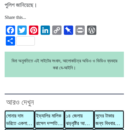
পুলিশ জানিয়েছে।
Share this...
Facebook
Twitter
Pinterest
LinkedIn
Copy
Pinboard
Print
WordPre
Link
Share
বিনা অনুমতিতে এই সাইটের সংবাদ, আলোকচিত্র অডিও ও ভিডিও ব্যবহার
করা বে-আইনি।
আরও দেখুন
সোনার দাম
ইভ্যালির মালিক
১৪ জেলায়
সুদের টাকার
ভরিতে একলাফে
রাসেল দম্পতির
ঝড়বৃষ্টির আভাস,
জন্য বিধবার