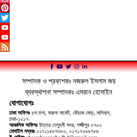
Instagram
Pinterest
Twitter
YouTube
YouTube
Channel
Feed
সম্পাদক ও প্রকাশকঃ নজরুল ইসলাম জয়
ব্যবস্থাপনা সম্পাদকঃ এমরান হোসাইন
যোগাযোগঃ
ঢাকা অফিসঃ
৫ম তলা, মারুফ মার্কেট, মৌচাক মোড়, মালিবাগ,
ঢাকা-১২১৭
আঞ্চলিক অফিসঃ
উত্তর তেমুহনী সদর, লক্ষ্মীপুর ৩৭০০
মোবাইল নম্বরঃ
০১৭১১৫৮৭৩৮০, ০১৭১৭২৬৯৭৮৬