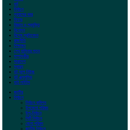
ধর্ম
নির্বাচন
প্রবাসের খবর
ফিচার
বিজ্ঞান ও প্রযুক্তি
বিনোদন
বিশেষ প্রতিবেদন
রাজনীতি
শিক্ষাঙ্গন
শেখ হাসিনার পতন
সম্পাদকীয়
সারাদেশ
স্বাস্থ্য
হট আপ নিউজ
হট এক্সলুসিভ
হাই লাইটস
জাতীয়
নির্বাচন
নির্বাচন কমিশন
উপজেলা পরিষদ
উপ-নির্বাচন
সিটি নির্বাচন
জেলা পরিষদ
জাতীয় নির্বাচন