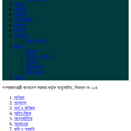
সারাদেশ
রাজনীতি
অর্থনীতি
আন্তর্জাতিক
খেলাধুলা
শিক্ষাঙ্গন
আবহাওয়া
কৃষি ও প্রকৃতি
ফিচার
বিনোদন
ইতিহাস ও ঐতিহ্য
মুক্তমত
লাইফস্টাইল
সাহিত্য পাতা
স্বাস্থ্য
গণপ্রজাতন্ত্রী বাংলাদেশ সরকার কর্তৃক অনুমোদিত, নিবন্ধন নং ১১৪
অনিয়ম
অন্যান্য
অর্থ ও বাণিজ্য
আইন-বিচার
আন্তর্জাতিক
আবহাওয়া
কৃষি ও প্রকৃতি