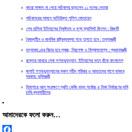
কারো সাক্ষাৎ না পেয়ে সচিবালয় ছাড়লেন ১১ দলের নেতারা
সচিবালয়ের সামনে অতিরিক্ত পুলিশ মোতায়েন
শেখ হাসিনা ইতিহাসের নিকৃষ্টতম ও ঘৃণ্য ফ্যাসিস্ট ছিলেন : রিজভী
বৈষম্যহীন ও মানবিক রাষ্ট্রব্যবস্থা গড়ে তুলতে হবে : তথ্যমন্ত্রী
হত্যাকাণ্ডের বিচার হবে স্বচ্ছ, নিরপেক্ষ ও বিশ্বাসযোগ্য : প্রধানমন্ত্রী
রক্তের আখরে লেখা গণঅভ্যুত্থান, ইতিহাসের নতুন বাঁকে বাংলাদেশ
জুলাই গণঅভ্যুত্থানের সকল শহীদ পরিবার ও আহতদের পাশে থাকবে
সরকার: ভূমিমন্ত্রী
হিমাগারে আলু সংরক্ষণে প্রতি কেজি ভাড়া সর্বোচ্চ ৪ টাকা নির্ধারণের দাবি
চাষি-ব্যবসায়ীদের
আমাদেরকে ফলো করুন…