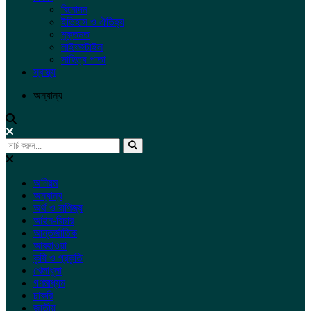
বিনোদন
ইতিহাস ও ঐতিহ্য
মুক্তমত
লাইফস্টাইল
সাহিত্য পাতা
স্বাস্থ্য
অন্যান্য
অনিয়ম
অন্যান্য
অর্থ ও বাণিজ্য
আইন-বিচার
আন্তর্জাতিক
আবহাওয়া
কৃষি ও প্রকৃতি
খেলাধুলা
গণমাধ্যম
চাকরি
জাতীয়