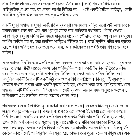
একটি প্রতিষ্ঠানের উন্নতির জন্য পরিকল্পনা তৈরি করে। তাই শ্রমের বিনিময়ে যে
পারিশ্রমিক দেওয়া হয়, তা কেবল অর্থের বিনিময় নয়— এটি একটি নৈতিক দায়িত্ব, একটি
সামাজিক চুক্তি এবং অনেক ক্ষেত্রে একটি আমানত।
একটি সুস্থ সমাজ বা সুস্থ অর্থনৈতিক ব্যবস্থার অন্যতম ভিত্তি হলো এই আমানতকে
যথাযথভাবে রক্ষা করা এবং যার প্রাপ্য তাকে তার অধিকার যথাসময়ে পৌঁছে দেওয়া।
কারণ শ্রমের মূল্য যদি সঠিক সময়ে মানুষের হাতে না পৌঁছায়, তাহলে শুধু একজন মানুষের
আর্থিক ক্ষতিই হয় না; তার মানসিক শান্তিও বিঘ্নিত হয়। তার দৈনন্দিন পরিকল্পনা ব্যাহত
হয়, পরিবার অনিশ্চয়তার ভেতরে পড়ে যায়, আর কর্মক্ষেত্রের প্রতি তার বিশ্বাসেও ধরে
ফাটল।
মানবসমাজে দীর্ঘদিন ধরে একটি প্রচলিত ব্যবস্থা চলে আসছে, আর তা হলো- মানুষ কাজ
করে, তারপর নির্দিষ্ট সময়ের শেষে তার পারিশ্রমিক পায়। কেউ দৈনিক ভিত্তিতে কাজ
করে দিনের শেষে পায়, কেউ সাপ্তাহিক ভিত্তিতে, কেউ আবার মাসিক ভিত্তিতে।
আধুনিক অর্থনীতিতে এটি একটি স্বীকৃত ও প্রতিষ্ঠিত কাঠামো। কিন্তু এই ব্যবস্থার
ভেতরে কখনো কখনো এমন একটি দূরত্ব তৈরি হয়, যেখানে শ্রম আর প্রাপ্তির মাঝখানে
সময়ের একটি দীর্ঘ ব্যবধান দাঁড়িয়ে যায়। সেই ব্যবধান অনেক সময় মানুষকে অপেক্ষা,
অনিশ্চয়তা এবং মানসিক চাপের ভেতরে ফেলে দেয়।
গ্রামবাংলার একটি পরিচিত দৃশ্য কল্পনা করা যেতে পারে। একজন দিনমজুর ভোর থেকে
সন্ধ্যা পর্যন্ত কাজ করেন। কখনো ধানক্ষেতে তো কখনো ইটভাটায় তো আবার কখনো
নির্মাণকাজে। সারাদিনের কঠোর পরিশ্রম শেষে যখন তিনি তার পারিশ্রমিক হাতে পান,
তখন সেই অর্থ কেবল তার শ্রমের মূল্য নয়; সেটি তার পরিবারের খাবারের নিশ্চয়তা,
সন্তানের ওষুধ কেনার সামর্থ্য কিংবা পরদিনের প্রয়োজনীয় খরচের ভিত্তি। কিন্তু যদি
কোনো কারণে সেই পারিশ্রমিক বিলম্বিত হয়, তাহলে তার পুরো দিনের পরিশ্রম যেন এক