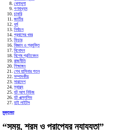
খেলাধুলা
গণমাধ্যম
চাকরি
জাতীয়
ধর্ম
নির্বাচন
প্রবাসের খবর
ফিচার
বিজ্ঞান ও প্রযুক্তি
বিনোদন
বিশেষ প্রতিবেদন
রাজনীতি
শিক্ষাঙ্গন
শেখ হাসিনার পতন
সম্পাদকীয়
সারাদেশ
স্বাস্থ্য
হট আপ নিউজ
হট এক্সলুসিভ
হাই লাইটস
মুক্তমত
“সময়, শ্রম ও প্রাপ্যের ন্যায্যতা”