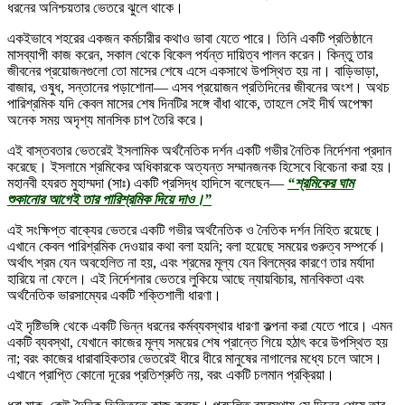
ধরনের অনিশ্চয়তার ভেতরে ঝুলে থাকে।
একইভাবে শহরের একজন কর্মচারীর কথাও ভাবা যেতে পারে। তিনি একটি প্রতিষ্ঠানে
মাসব্যাপী কাজ করেন, সকাল থেকে বিকেল পর্যন্ত দায়িত্ব পালন করেন। কিন্তু তার
জীবনের প্রয়োজনগুলো তো মাসের শেষে এসে একসাথে উপস্থিত হয় না। বাড়িভাড়া,
বাজার, ওষুধ, সন্তানের পড়াশোনা— এসব প্রয়োজন প্রতিদিনের জীবনের অংশ। অথচ
পারিশ্রমিক যদি কেবল মাসের শেষ দিনটির সঙ্গে বাঁধা থাকে, তাহলে সেই দীর্ঘ অপেক্ষা
অনেক সময় অদৃশ্য মানসিক চাপ তৈরি করে।
এই বাস্তবতার ভেতরেই ইসলামিক অর্থনৈতিক দর্শন একটি গভীর নৈতিক নির্দেশনা প্রদান
করেছে। ইসলামে শ্রমিকের অধিকারকে অত্যন্ত সম্মানজনক হিসেবে বিবেচনা করা হয়।
মহানবী হযরত মুহাম্মদা (সাঃ) একটি প্রসিদ্ধ হাদিসে বলেছেন—
“শ্রমিকের ঘাম
শুকানোর আগেই তার পারিশ্রমিক দিয়ে দাও।”
এই সংক্ষিপ্ত বাক্যের ভেতরে একটি গভীর অর্থনৈতিক ও নৈতিক দর্শন নিহিত রয়েছে।
এখানে কেবল পারিশ্রমিক দেওয়ার কথা বলা হয়নি; বলা হয়েছে সময়ের গুরুত্ব সম্পর্কে।
অর্থাৎ শ্রম যেন অবহেলিত না হয়, এবং শ্রমের মূল্য যেন বিলম্বের কারণে তার মর্যাদা
হারিয়ে না ফেলে। এই নির্দেশনার ভেতরে লুকিয়ে আছে ন্যায়বিচার, মানবিকতা এবং
অর্থনৈতিক ভারসাম্যের একটি শক্তিশালী ধারণা।
এই দৃষ্টিভঙ্গি থেকে একটি ভিন্ন ধরনের কর্মব্যবস্থার ধারণা কল্পনা করা যেতে পারে। এমন
একটি ব্যবস্থা, যেখানে কাজের মূল্য সময়ের শেষ প্রান্তে গিয়ে হঠাৎ করে উপস্থিত হয়
না; বরং কাজের ধারাবাহিকতার ভেতরেই ধীরে ধীরে মানুষের নাগালের মধ্যে চলে আসে।
এখানে প্রাপ্তি কোনো দূরের প্রতিশ্রুতি নয়, বরং একটি চলমান প্রক্রিয়া।