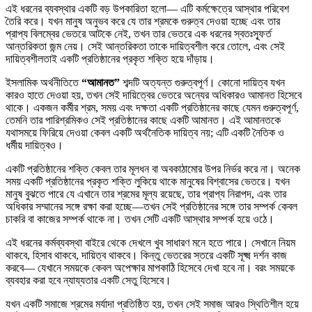
এই ধরনের ব্যবস্থার একটি বড় উপকারিতা হলো— এটি কর্মক্ষেত্রে আস্থার পরিবেশ
তৈরি করে। যখন মানুষ অনুভব করে যে তার শ্রমকে গুরুত্ব দেওয়া হচ্ছে এবং তার
প্রাপ্য বিলম্বের ভেতরে আটকে নেই, তখন তার ভেতরে এক ধরনের স্বতঃস্ফূর্ত
আন্তরিকতা জন্ম নেয়। সেই আন্তরিকতা তাকে দায়িত্বশীল করে তোলে, এবং সেই
দায়িত্বশীলতাই একটি প্রতিষ্ঠানের প্রকৃত শক্তি হয়ে দাঁড়ায়।
ইসলামিক অর্থনীতিতে
“আমানত”
শব্দটি অত্যন্ত গুরুত্বপূর্ণ। কোনো দায়িত্ব যখন
কারও হাতে দেওয়া হয়, তখন সেই দায়িত্বের ভেতরে অন্যের অধিকারও আমানত হিসেবে
থাকে। একজন কর্মীর শ্রম, সময় এবং দক্ষতা একটি প্রতিষ্ঠানের কাছে যেমন গুরুত্বপূর্ণ,
তেমনি তার পারিশ্রমিকও সেই প্রতিষ্ঠানের কাছে একটি আমানত। এই আমানতকে
যথাসময়ে ফিরিয়ে দেওয়া কেবল একটি অর্থনৈতিক দায়িত্ব নয়; এটি একটি নৈতিক ও
ধর্মীয় দায়িত্বও।
একটি প্রতিষ্ঠানের শক্তি কেবল তার মূলধন বা অবকাঠামোর উপর নির্ভর করে না। অনেক
সময় একটি প্রতিষ্ঠানের প্রকৃত শক্তি লুকিয়ে থাকে মানুষের বিশ্বাসের ভেতরে। যখন
মানুষ বুঝতে পারে যে এখানে তার শ্রমের মূল্য রয়েছে, তার প্রাপ্য নিরাপদ, এবং তার
অধিকার সম্মানের সঙ্গে রক্ষা করা হচ্ছে—তখন সেই প্রতিষ্ঠানের সঙ্গে তার সম্পর্ক কেবল
চাকরি বা কাজের সম্পর্ক থাকে না। তখন সেটি একটি আস্থার সম্পর্ক হয়ে ওঠে।
এই ধরনের কর্মব্যবস্থা বাইরে থেকে দেখলে খুব সাধারণ মনে হতে পারে। সেখানে নিয়ম
থাকবে, হিসাব থাকবে, দায়িত্ব থাকবে। কিন্তু ভেতরের স্তরে একটি সূক্ষ্ম দর্শন কাজ
করবে— যেখানে সময়কে কেবল অপেক্ষার মাপকাঠি হিসেবে দেখা হবে না। বরং সময়কে
ব্যবহার করা হবে ন্যায্যতার একটি সেতু হিসেবে।
যখন একটি সমাজে শ্রমের মর্যাদা প্রতিষ্ঠিত হয়, তখন সেই সমাজ আরও স্থিতিশীল হয়ে