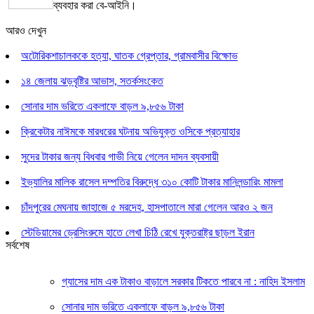
ব্যবহার করা বে-আইনি।
আরও দেখুন
অটোরিকশাচালককে হত্যা, ঘাতক গ্রেপ্তার, গ্রামবাসীর বিক্ষোভ
১৪ জেলায় ঝড়বৃষ্টির আভাস, সতর্কসংকেত
সোনার দাম ভরিতে একলাফে বাড়ল ৯,৮৫৬ টাকা
ক্রিকেটার নাঈমকে মারধরের ঘটনায় অভিযুক্ত ওসিকে প্রত্যাহার
সুদের টাকার জন্য বিধবার গাভী নিয়ে গেলেন দাদন ব্যবসায়ী
ইভ্যালির মালিক রাসেল দম্পতির বিরুদ্ধে ৩১০ কোটি টাকার মানিলন্ডারিং মামলা
চাঁদপুরের মেঘনায় জাহাজে ৫ মরদেহ, হাসপাতালে মারা গেলেন আরও ২ জন
স্টেডিয়ামের ড্রেসিংরুমে হাতে লেখা চিঠি রেখে যুক্তরাষ্ট্র ছাড়ল ইরান
সর্বশেষ
গ্যাসের দাম এক টাকাও বাড়ালে সরকার টিকতে পারবে না : নাহিদ ইসলাম
সোনার দাম ভরিতে একলাফে বাড়ল ৯,৮৫৬ টাকা