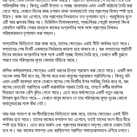
ধরা যাক, কেউ দৈনিক ভিত্তিতে কাজ করছে। প্রচলিত ব্যবস্থায় সে দিনের শেষে তার
পারিশ্রমিক পায়। কিন্তু একটি উন্নত ও স্বচ্ছ ব্যবস্থায় এমন একটি কাঠামো তৈরি করা
যেতে পারে, যেখানে দিনের কাজ চলমান থাকা অবস্থাতেই তার প্রাপ্যের হিসাব স্পষ্ট হয়ে
উঠবে। কাজ যত এগোবে, তার প্রাপ্যের নিশ্চয়তাও তত দৃশ্যমান হবে। প্রযুক্তির যুগে
এটি আর কল্পনার বিষয় নয়। ডিজিটাল হিসাবব্যবস্থা, স্বয়ংক্রিয় পেমেন্ট ব্যবস্থা কিংবা
মোবাইল আর্থিক সেবার মাধ্যমে কাজের অগ্রগতির সঙ্গে সঙ্গে প্রাপ্যের হিসাবও
পরিষ্কারভাবে দৃশ্যমান করা সম্ভব।
সাপ্তাহিক ভিত্তিতে যারা কাজ করে, তাদের ক্ষেত্রেও একই নীতি কার্যকর হতে পারে।
সপ্তাহের শেষ দিনটি একমাত্র নির্ভরতার জায়গা হয়ে থাকবে না। বরং সপ্তাহের প্রতিটি
দিনের কাজের অগ্রগতির সঙ্গে সঙ্গে একটি স্বচ্ছ হিসাব তৈরি হবে, যেখানে কর্মী বুঝতে
পারবে তার পরিশ্রমের মূল্য কোথায় দাঁড়িয়ে আছে।
মাসিক কর্মব্যবস্থার ক্ষেত্রেও একই ধরনের চিন্তা প্রয়োগ করা যেতে পারে। একটি মাস
অনেক সময় দীর্ঘ মনে হয়, বিশেষ করে যখন মানুষের প্রয়োজন প্রতিদিনের। কিন্তু যদি
এমন একটি ব্যবস্থা থাকে যেখানে মাসের শেষ দিনটির উপর সবকিছু নির্ভর করে না, বরং
মাসের ভেতরেই প্রাপ্তির একটি ধারাবাহিক প্রবাহ তৈরি হয়, তাহলে কর্মীর মানসিক
স্থিরতা অনেক বেশি বৃদ্ধি পেতে পারে। এতে করে কর্মক্ষেত্রে একটি নতুন ধরনের
বিশ্বাস জন্ম নিতে পারে— যেখানে মানুষ জানবে যে তার পরিশ্রমের মূল্য দূরের কোনো
ক্যালেন্ডারের সঙ্গে বাঁধা নেই।
আর যারা শতাংশ বা অংশীদারিত্বের ভিত্তিতে কাজ করে, তাদের ক্ষেত্রেও একই নীতি
কার্যকর হতে পারে। তাদের কাজের ফলাফল যত এগোবে, ততই তাদের অংশ ধীরে ধীরে
স্পষ্ট হয়ে উঠবে। এতে করে অর্জন এবং প্রাপ্যের মাঝখানে অদৃশ্য কোনো দেয়াল তৈরি
হবে না। বরং কাজের সাফল্য এবং ব্যক্তিগত প্রাপ্তি সমান্তরালভাবে এগিয়ে চলবে।