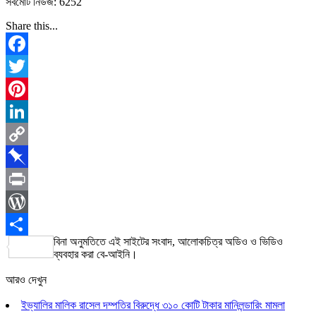
সর্বমোট নিউজ: 6252
Share this...
Facebook
Twitter
Pinterest
LinkedIn
Copy
Link
Pinboard
Print
WordPress
বিনা অনুমতিতে এই সাইটের সংবাদ, আলোকচিত্র অডিও ও ভিডিও
Share
ব্যবহার করা বে-আইনি।
আরও দেখুন
ইভ্যালির মালিক রাসেল দম্পতির বিরুদ্ধে ৩১০ কোটি টাকার মানিলন্ডারিং মামলা