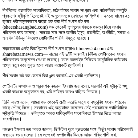
দীর্ঘদিনের ধারাবাহিক সাংবাদিকতা, মাঠপর্যায়ের সংবাদ সংগ্রহ এবং পাঠকনির্ভর কনটেন্ট
প্রকাশের স্বীকৃতি হিসেবেই এই অনুমোদনকে দেখছেন সংশ্লিষ্টরা। ২০১৫ সালের ২১
জুলাই পরীক্ষামূলকভাবে যাত্রা শুরু করা শীর্ষ সংবাদ ডট কম
(sheershasangbad.com) শুরু থেকেই তৃণমূলের খবরকে গুরুত্ব দিয়ে সংবাদ
পরিবেশন করে আসছে। সময়ের সঙ্গে সঙ্গে জাতীয় ইস্যু, রাজনীতি, অর্থনীতি, সমাজ ও
মানবিক বিভিন্ন বিষয়েও পোর্টালটির পরিধি বিস্তৃত হয়েছে।
মন্ত্রণালয়ের একই বিজ্ঞপ্তিতে শীর্ষ সংবাদ ছাড়াও hbnews24.com এবং
sharebazarnews.com— নামের এই দু’টি অনলাইন নিউজ পোর্টালকেও সংবাদ
পরিবেশনের অনুমোদন দেওয়া হয়েছে। ফলে অনলাইন মিডিয়ার আনুষ্ঠানিক কাঠামোর
মধ্যে নতুন করে যুক্ত হলো আরও কয়েকটি প্ল্যাটফর্ম।
শীর্ষ সংবাদ ডট কম মেসার্স রিয়া এন্ড ব্রাদার্স–এর একটি প্রতিষ্ঠান।
পোর্টালটির সম্পাদক ও প্রকাশক নজরুল ইসলাম জয় বলেন, সরকারি এই স্বীকৃতি শুধু
একটি কাগুজে অনুমোদন নয়, এটি দায়িত্ব আরও বাড়িয়ে দিয়েছে।
তিনি আরও বলেন, আমরা শুরু থেকেই চেষ্টা করেছি সত্য ও বস্তুনিষ্ঠ সংবাদ পাঠকের
কাছে পৌঁছে দিতে। সরকারের এই অনুমোদন আমাদের সেই প্রচেষ্টাকে প্রাতিষ্ঠানিক
স্বীকৃতি দিয়েছে। ভবিষ্যতে আরও দায়িত্বশীল সাংবাদিকতা উপহার দিতে আমরা
বদ্ধপরিকর।
নজরুল ইসলাম জয় আরও জানান, ডিজিটাল যুগে দ্রুততার সঙ্গে নির্ভুল সংবাদ পরিবেশনই
সবচেয়ে বড় চ্যালেঞ্জ। সে লক্ষ্যেই সম্পাদকীয় টিমকে আরও শক্তিশালী করা,