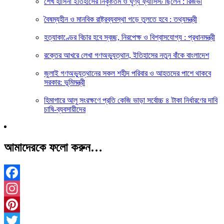
শেখ হাসিনা ইতিহাসের নিকৃষ্টতম ও ঘৃণ্য ফ্যাসিস্ট ছিলেন : রিজভী
বৈষম্যহীন ও মানবিক রাষ্ট্রব্যবস্থা গড়ে তুলতে হবে : তথ্যমন্ত্রী
হত্যাকাণ্ডের বিচার হবে স্বচ্ছ, নিরপেক্ষ ও বিশ্বাসযোগ্য : প্রধানমন্ত্রী
রক্তের আখরে লেখা গণঅভ্যুত্থান, ইতিহাসের নতুন বাঁকে বাংলাদেশ
জুলাই গণঅভ্যুত্থানের সকল শহীদ পরিবার ও আহতদের পাশে থাকবে
সরকার: ভূমিমন্ত্রী
হিমাগারে আলু সংরক্ষণে প্রতি কেজি ভাড়া সর্বোচ্চ ৪ টাকা নির্ধারণের দাবি
চাষি-ব্যবসায়ীদের
আমাদেরকে ফলো করুন…
Facebook
Instagram
Pinterest