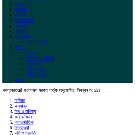
সারাদেশ
রাজনীতি
অর্থনীতি
আন্তর্জাতিক
খেলাধুলা
শিক্ষাঙ্গন
আবহাওয়া
কৃষি ও প্রকৃতি
ফিচার
বিনোদন
ইতিহাস ও ঐতিহ্য
মুক্তমত
লাইফস্টাইল
সাহিত্য পাতা
স্বাস্থ্য
গণপ্রজাতন্ত্রী বাংলাদেশ সরকার কর্তৃক অনুমোদিত, নিবন্ধন নং ১১৪
অনিয়ম
অন্যান্য
অর্থ ও বাণিজ্য
আইন-বিচার
আন্তর্জাতিক
আবহাওয়া
কৃষি ও প্রকৃতি