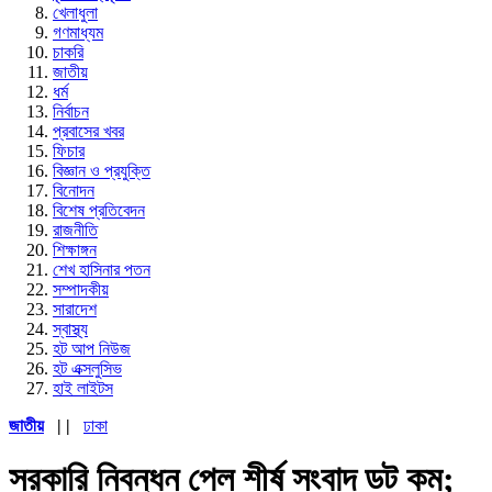
খেলাধুলা
গণমাধ্যম
চাকরি
জাতীয়
ধর্ম
নির্বাচন
প্রবাসের খবর
ফিচার
বিজ্ঞান ও প্রযুক্তি
বিনোদন
বিশেষ প্রতিবেদন
রাজনীতি
শিক্ষাঙ্গন
শেখ হাসিনার পতন
সম্পাদকীয়
সারাদেশ
স্বাস্থ্য
হট আপ নিউজ
হট এক্সলুসিভ
হাই লাইটস
জাতীয়
| |
ঢাকা
সরকারি নিবন্ধন পেল শীর্ষ সংবাদ ডট কম;