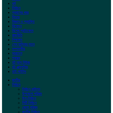
ধর্ম
নির্বাচন
প্রবাসের খবর
ফিচার
বিজ্ঞান ও প্রযুক্তি
বিনোদন
বিশেষ প্রতিবেদন
রাজনীতি
শিক্ষাঙ্গন
শেখ হাসিনার পতন
সম্পাদকীয়
সারাদেশ
স্বাস্থ্য
হট আপ নিউজ
হট এক্সলুসিভ
হাই লাইটস
জাতীয়
নির্বাচন
নির্বাচন কমিশন
উপজেলা পরিষদ
উপ-নির্বাচন
সিটি নির্বাচন
জেলা পরিষদ
জাতীয় নির্বাচন