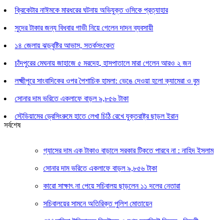
ক্রিকেটার নাঈমকে মারধরের ঘটনায় অভিযুক্ত ওসিকে প্রত্যাহার
সুদের টাকার জন্য বিধবার গাভী নিয়ে গেলেন দাদন ব্যবসায়ী
১৪ জেলায় ঝড়বৃষ্টির আভাস, সতর্কসংকেত
চাঁদপুরের মেঘনায় জাহাজে ৫ মরদেহ, হাসপাতালে মারা গেলেন আরও ২ জন
লক্ষ্মীপুরে সাংবাদিকের ওপর পৈশাচিক হামলা: ভেঙে দেওয়া হলো ক্যামেরা ও বুম
সোনার দাম ভরিতে একলাফে বাড়ল ৯,৮৫৬ টাকা
স্টেডিয়ামের ড্রেসিংরুমে হাতে লেখা চিঠি রেখে যুক্তরাষ্ট্র ছাড়ল ইরান
সর্বশেষ
গ্যাসের দাম এক টাকাও বাড়ালে সরকার টিকতে পারবে না : নাহিদ ইসলাম
সোনার দাম ভরিতে একলাফে বাড়ল ৯,৮৫৬ টাকা
কারো সাক্ষাৎ না পেয়ে সচিবালয় ছাড়লেন ১১ দলের নেতারা
সচিবালয়ের সামনে অতিরিক্ত পুলিশ মোতায়েন