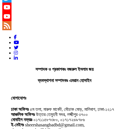
Twitter
YouTube
YouTube
Channel
Feed
সম্পাদক ও প্রকাশকঃ নজরুল ইসলাম জয়
ব্যবস্থাপনা সম্পাদকঃ এমরান হোসাইন
যোগাযোগঃ
ঢাকা অফিসঃ
৫ম তলা, মারুফ মার্কেট, মৌচাক মোড়, মালিবাগ, ঢাকা-১২১৭
আঞ্চলিক অফিসঃ
উত্তর তেমুহনী সদর, লক্ষ্মীপুর ৩৭০০
মোবাইল নম্বরঃ
০১৭১১৫৮৭৩৮০, ০১৭১৭২৬৯৭৮৬
ই-মেইলঃ
sheershasangbadbd@gmail.com,