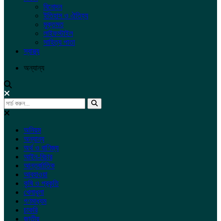
বিনোদন
ইতিহাস ও ঐতিহ্য
মুক্তমত
লাইফস্টাইল
সাহিত্য পাতা
স্বাস্থ্য
অন্যান্য
অনিয়ম
অন্যান্য
অর্থ ও বাণিজ্য
আইন-বিচার
আন্তর্জাতিক
আবহাওয়া
কৃষি ও প্রকৃতি
খেলাধুলা
গণমাধ্যম
চাকরি
জাতীয়