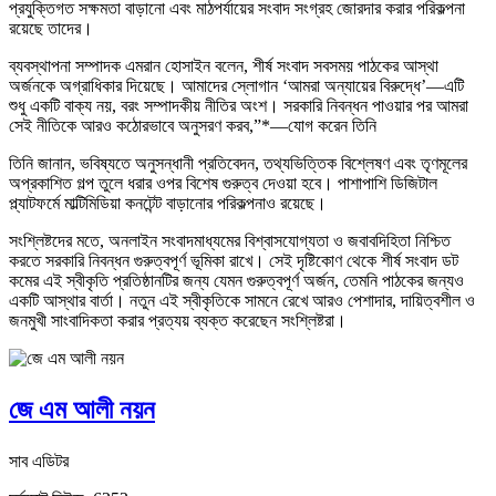
প্রযুক্তিগত সক্ষমতা বাড়ানো এবং মাঠপর্যায়ের সংবাদ সংগ্রহ জোরদার করার পরিকল্পনা
রয়েছে তাদের।
ব্যবস্থাপনা সম্পাদক এমরান হোসাইন বলেন, শীর্ষ সংবাদ সবসময় পাঠকের আস্থা
অর্জনকে অগ্রাধিকার দিয়েছে। আমাদের স্লোগান ‘আমরা অন্যায়ের বিরুদ্ধে’—এটি
শুধু একটি বাক্য নয়, বরং সম্পাদকীয় নীতির অংশ। সরকারি নিবন্ধন পাওয়ার পর আমরা
সেই নীতিকে আরও কঠোরভাবে অনুসরণ করব,”*—যোগ করেন তিনি
তিনি জানান, ভবিষ্যতে অনুসন্ধানী প্রতিবেদন, তথ্যভিত্তিক বিশ্লেষণ এবং তৃণমূলের
অপ্রকাশিত গল্প তুলে ধরার ওপর বিশেষ গুরুত্ব দেওয়া হবে। পাশাপাশি ডিজিটাল
প্ল্যাটফর্মে মাল্টিমিডিয়া কনটেন্ট বাড়ানোর পরিকল্পনাও রয়েছে।
সংশ্লিষ্টদের মতে, অনলাইন সংবাদমাধ্যমের বিশ্বাসযোগ্যতা ও জবাবদিহিতা নিশ্চিত
করতে সরকারি নিবন্ধন গুরুত্বপূর্ণ ভূমিকা রাখে। সেই দৃষ্টিকোণ থেকে শীর্ষ সংবাদ ডট
কমের এই স্বীকৃতি প্রতিষ্ঠানটির জন্য যেমন গুরুত্বপূর্ণ অর্জন, তেমনি পাঠকের জন্যও
একটি আস্থার বার্তা। নতুন এই স্বীকৃতিকে সামনে রেখে আরও পেশাদার, দায়িত্বশীল ও
জনমুখী সাংবাদিকতা করার প্রত্যয় ব্যক্ত করেছেন সংশ্লিষ্টরা।
জে এম আলী নয়ন
সাব এডিটর