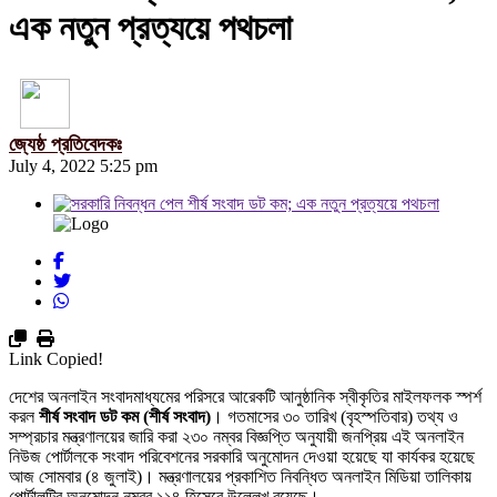
এক নতুন প্রত্যয়ে পথচলা
জ্যেষ্ঠ প্রতিবেদকঃ
July 4, 2022 5:25 pm
Link Copied!
দেশের অনলাইন সংবাদমাধ্যমের পরিসরে আরেকটি আনুষ্ঠানিক স্বীকৃতির মাইলফলক স্পর্শ
করল
শীর্ষ সংবাদ ডট কম (শীর্ষ সংবাদ)
। গতমাসের ৩০ তারিখ (বৃহস্পতিবার) তথ্য ও
সম্প্রচার মন্ত্রণালয়ের জারি করা ২৩০ নম্বর বিজ্ঞপ্তি অনুযায়ী জনপ্রিয় এই অনলাইন
নিউজ পোর্টালকে সংবাদ পরিবেশনের সরকারি অনুমোদন দেওয়া হয়েছে যা কার্যকর হয়েছে
আজ সোমবার (৪ জুলাই)। মন্ত্রণালয়ের প্রকাশিত নিবন্ধিত অনলাইন মিডিয়া তালিকায়
পোর্টালটির অনুমোদন নম্বর ১১৪ হিসেবে উল্লেখ রয়েছে।