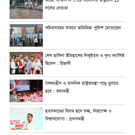
কারো সাক্ষাৎ না পেয়ে সচিবালয় ছাড়লেন ১১
দলের নেতারা
সচিবালয়ের সামনে অতিরিক্ত পুলিশ মোতায়েন
শেখ হাসিনা ইতিহাসের নিকৃষ্টতম ও ঘৃণ্য ফ্যাসিস্ট
ছিলেন : রিজভী
বৈষম্যহীন ও মানবিক রাষ্ট্রব্যবস্থা গড়ে তুলতে
হবে : তথ্যমন্ত্রী
হত্যাকাণ্ডের বিচার হবে স্বচ্ছ, নিরপেক্ষ ও
বিশ্বাসযোগ্য : প্রধানমন্ত্রী