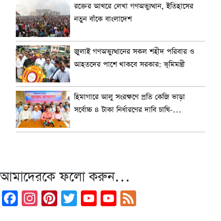
রক্তের আখরে লেখা গণঅভ্যুত্থান, ইতিহাসের
নতুন বাঁকে বাংলাদেশ
জুলাই গণঅভ্যুত্থানের সকল শহীদ পরিবার ও
আহতদের পাশে থাকবে সরকার: ভূমিমন্ত্রী
হিমাগারে আলু সংরক্ষণে প্রতি কেজি ভাড়া
সর্বোচ্চ ৪ টাকা নির্ধারণের দাবি চাষি-
ব্যবসায়ীদের
আমাদেরকে ফলো করুন…
Facebook
Instagram
Pinterest
Twitter
YouTube
YouTube
Feed
Channel