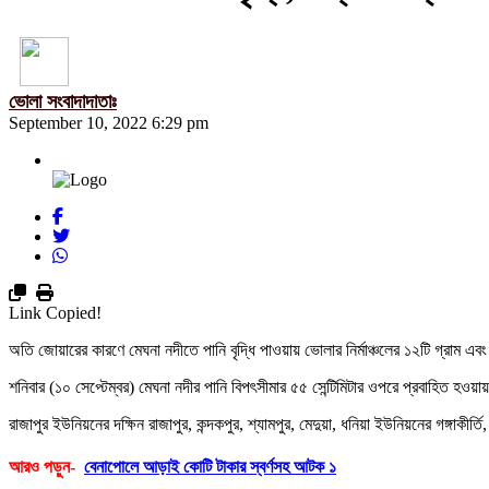
ভোলা সংবাদাদাতাঃ
September 10, 2022 6:29 pm
Link Copied!
অতি জোয়ারের কারণে মেঘনা নদীতে পানি বৃদ্ধি পাওয়ায় ভোলার নির্মাঞ্চলের ১২টি গ্রাম 
শনিবার (১০ সেপ্টেম্বর) মেঘনা নদীর পানি বিপৎসীমার ৫৫ সেন্টিমিটার ওপরে প্রবাহিত হওয়া
রাজাপুর ইউনিয়নের দক্ষিন রাজাপুর, কন্দকপুর, শ্যামপুর, মেদুয়া, ধনিয়া ইউনিয়নের গঙ্গাকীর্
আরও পড়ুন-
বেনাপোলে আড়াই কোটি টাকার স্বর্ণসহ আটক ১