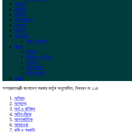
সারাদেশ
রাজনীতি
অর্থনীতি
আন্তর্জাতিক
খেলাধুলা
শিক্ষাঙ্গন
আবহাওয়া
কৃষি ও প্রকৃতি
ফিচার
বিনোদন
ইতিহাস ও ঐতিহ্য
মুক্তমত
লাইফস্টাইল
সাহিত্য পাতা
স্বাস্থ্য
গণপ্রজাতন্ত্রী বাংলাদেশ সরকার কর্তৃক অনুমোদিত, নিবন্ধন নং ১১৪
অনিয়ম
অন্যান্য
অর্থ ও বাণিজ্য
আইন-বিচার
আন্তর্জাতিক
আবহাওয়া
কৃষি ও প্রকৃতি