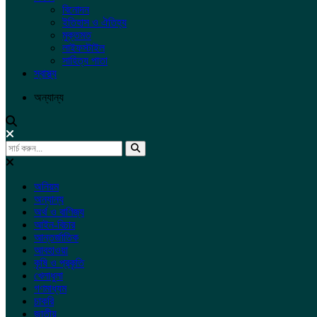
বিনোদন
ইতিহাস ও ঐতিহ্য
মুক্তমত
লাইফস্টাইল
সাহিত্য পাতা
স্বাস্থ্য
অন্যান্য
অনিয়ম
অন্যান্য
অর্থ ও বাণিজ্য
আইন-বিচার
আন্তর্জাতিক
আবহাওয়া
কৃষি ও প্রকৃতি
খেলাধুলা
গণমাধ্যম
চাকরি
জাতীয়