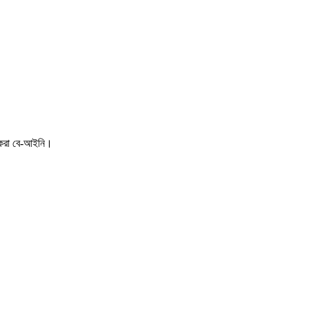
 করা বে-আইনি।