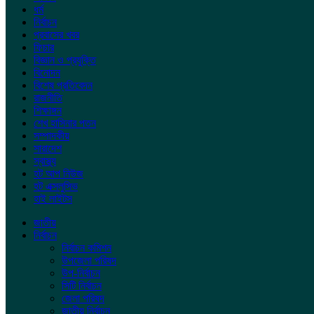
ধর্ম
নির্বাচন
প্রবাসের খবর
ফিচার
বিজ্ঞান ও প্রযুক্তি
বিনোদন
বিশেষ প্রতিবেদন
রাজনীতি
শিক্ষাঙ্গন
শেখ হাসিনার পতন
সম্পাদকীয়
সারাদেশ
স্বাস্থ্য
হট আপ নিউজ
হট এক্সলুসিভ
হাই লাইটস
জাতীয়
নির্বাচন
নির্বাচন কমিশন
উপজেলা পরিষদ
উপ-নির্বাচন
সিটি নির্বাচন
জেলা পরিষদ
জাতীয় নির্বাচন