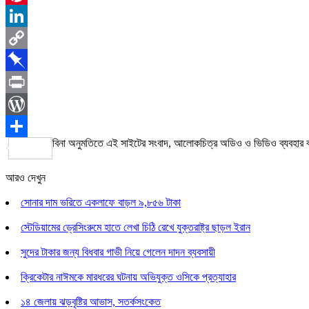
Pinterest
LinkedIn
Copy
Link
Pinboard
Print
WordPress
বিনা অনুমতিতে এই সাইটের সংবাদ, আলোকচিত্র অডিও ও ভিডিও ব্যবহার
Share
আরও দেখুন
সোনার দাম ভরিতে একলাফে বাড়ল ৯,৮৫৬ টাকা
স্টেডিয়ামের ড্রেসিংরুমে হাতে লেখা চিঠি রেখে যুক্তরাষ্ট্র ছাড়ল ইরান
সুদের টাকার জন্য বিধবার গাভী নিয়ে গেলেন দাদন ব্যবসায়ী
ক্রিকেটার নাঈমকে মারধরের ঘটনায় অভিযুক্ত ওসিকে প্রত্যাহার
১৪ জেলায় ঝড়বৃষ্টির আভাস, সতর্কসংকেত