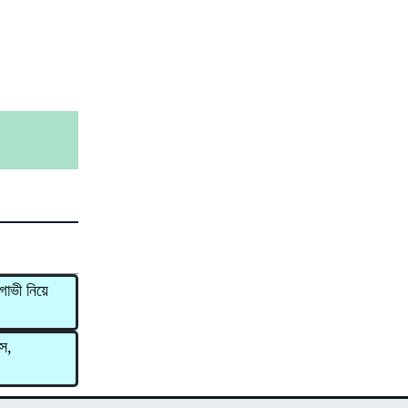
 গাভী নিয়ে
াস,