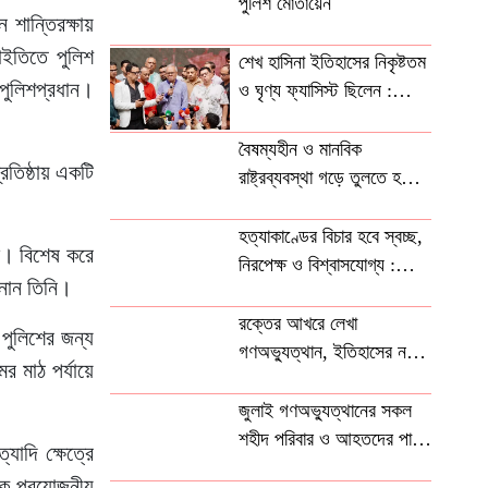
পুলিশ মোতায়েন
 শান্তিরক্ষায়
হাইতিতে পুলিশ
শেখ হাসিনা ইতিহাসের নিকৃষ্টতম
 পুলিশপ্রধান।
ও ঘৃণ্য ফ্যাসিস্ট ছিলেন :
রিজভী
বৈষম্যহীন ও মানবিক
রতিষ্ঠায় একটি
রাষ্ট্রব্যবস্থা গড়ে তুলতে হবে :
তথ্যমন্ত্রী
হত্যাকাণ্ডের বিচার হবে স্বচ্ছ,
ে। বিশেষ করে
নিরপেক্ষ ও বিশ্বাসযোগ্য :
জানান তিনি।
প্রধানমন্ত্রী
রক্তের আখরে লেখা
 পুলিশের জন্য
গণঅভ্যুত্থান, ইতিহাসের নতুন
র মাঠ পর্যায়ে
বাঁকে বাংলাদেশ
জুলাই গণঅভ্যুত্থানের সকল
শহীদ পরিবার ও আহতদের পাশে
যাদি ক্ষেত্রে
থাকবে সরকার: ভূমিমন্ত্রী
েকে প্রয়োজনীয়