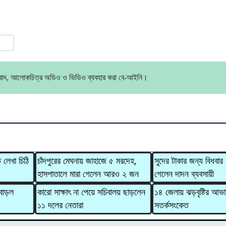
ress
are
ংবাদ, আলোকচিত্র অডিও ও ভিডিও ব্যবহার করা বে-আইনি।
ে লেখা চিঠি
চাঁদপুরের মেঘনায় জাহাজে ৫ মরদেহ,
সুদের টাকার জন্য বিধবার
হাসপাতালে মারা গেলেন আরও ২ জন
গেলেন দাদন ব্যবসায়ী
বাড়ল
কারো সাক্ষাৎ না পেয়ে সচিবালয় ছাড়লেন
১৪ জেলায় ঝড়বৃষ্টির আভ
১১ দলের নেতারা
সতর্কসংকেত