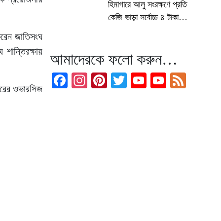
হিমাগারে আলু সংরক্ষণে প্রতি
কেজি ভাড়া সর্বোচ্চ ৪ টাকা
নির্ধারণের দাবি চাষি-ব্যবসায়ীদের
 করেন জাতিসংঘ
 শান্তিরক্ষায়
আমাদেরকে ফলো করুন…
Facebook
Instagram
Pinterest
Twitter
YouTube
YouTub
Feed
ফতরের ওভারসিজ
Channel