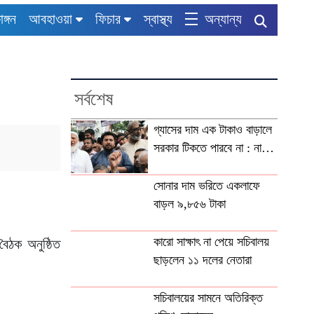
াঙ্গন
আবহাওয়া
ফিচার
স্বাস্থ্য
অন্যান্য
সর্বশেষ
গ্যাসের দাম এক টাকাও বাড়ালে
সরকার টিকতে পারবে না : নাহিদ
ইসলাম
সোনার দাম ভরিতে একলাফে
বাড়ল ৯,৮৫৬ টাকা
কারো সাক্ষাৎ না পেয়ে সচিবালয়
ৈঠক অনুষ্ঠিত
ছাড়লেন ১১ দলের নেতারা
সচিবালয়ের সামনে অতিরিক্ত