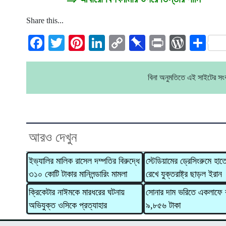
Share this...
Facebook
Twitter
Pinterest
LinkedIn
Copy
Pinboard
Print
WordP
Sh
Link
বিনা অনুমতিতে এই সাইটের স
আরও দেখুন
ইভ্যালির মালিক রাসেল দম্পতির বিরুদ্ধে
স্টেডিয়ামের ড্রেসিংরুমে হাত
৩১০ কোটি টাকার মানিলন্ডারিং মামলা
রেখে যুক্তরাষ্ট্র ছাড়ল ইরান
ক্রিকেটার নাঈমকে মারধরের ঘটনায়
সোনার দাম ভরিতে একলাফে 
অভিযুক্ত ওসিকে প্রত্যাহার
৯,৮৫৬ টাকা