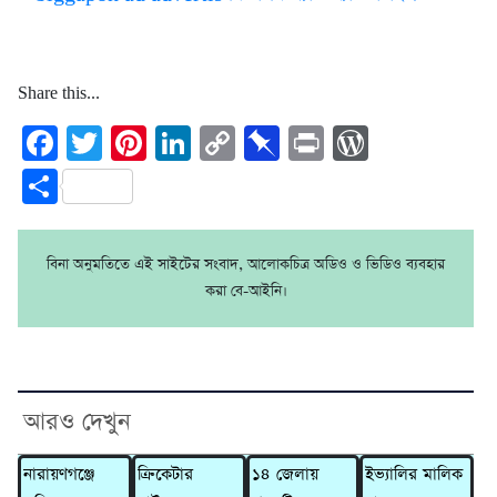
Share this...
Facebook
Twitter
Pinterest
LinkedIn
Copy
Pinboard
Print
WordPre
Link
Share
বিনা অনুমতিতে এই সাইটের সংবাদ, আলোকচিত্র অডিও ও ভিডিও ব্যবহার
করা বে-আইনি।
আরও দেখুন
নারায়ণগঞ্জে
ক্রিকেটার
১৪ জেলায়
ইভ্যালির মালিক