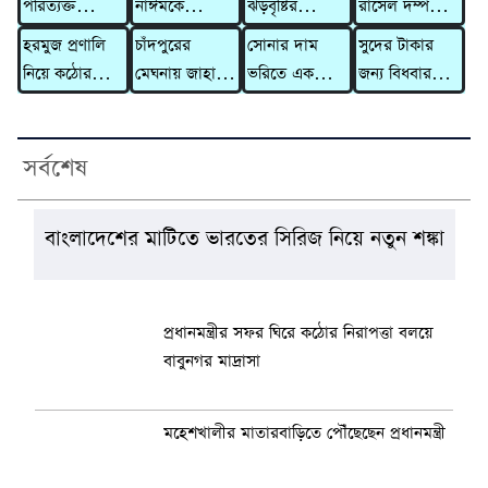
পরিত্যক্ত
নাঈমকে
ঝড়বৃষ্টির
রাসেল দম্পতির
গোডাউনে মিলল
মারধরের ঘটনায়
আভাস,
বিরুদ্ধে ৩১০
হরমুজ প্রণালি
চাঁদপুরের
সোনার দাম
সুদের টাকার
গলিত মরদেহ
অভিযুক্ত ওসিকে
সতর্কসংকেত
কোটি টাকার
নিয়ে কঠোর
মেঘনায় জাহাজে
ভরিতে একলাফে
জন্য বিধবার
প্রত্যাহার
মানিলন্ডারিং
হুঁশিয়ারি ইরানের
৫ মরদেহ,
বাড়ল ৯,৮৫৬
গাভী নিয়ে
মামলা
হাসপাতালে
টাকা
গেলেন দাদন
মারা গেলেন
ব্যবসায়ী
সর্বশেষ
আরও ২ জন
বাংলাদেশের মাটিতে ভারতের সিরিজ নিয়ে নতুন শঙ্কা
প্রধানমন্ত্রীর সফর ঘিরে কঠোর নিরাপত্তা বলয়ে
বাবুনগর মাদ্রাসা
মহেশখালীর মাতারবাড়িতে পৌঁছেছেন প্রধানমন্ত্রী