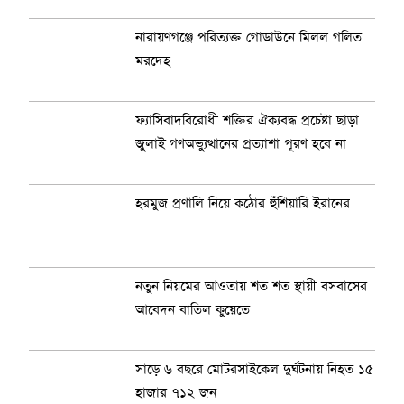
নারায়ণগঞ্জে পরিত্যক্ত গোডাউনে মিলল গলিত
মরদেহ
ফ্যাসিবাদবিরোধী শক্তির ঐক্যবদ্ধ প্রচেষ্টা ছাড়া
জুলাই গণঅভ্যুত্থানের প্রত্যাশা পূরণ হবে না
হরমুজ প্রণালি নিয়ে কঠোর হুঁশিয়ারি ইরানের
নতুন নিয়মের আওতায় শত শত স্থায়ী বসবাসের
আবেদন বাতিল কুয়েতে
সাড়ে ৬ বছরে মোটরসাইকেল দুর্ঘটনায় নিহত ১৫
হাজার ৭১২ জন