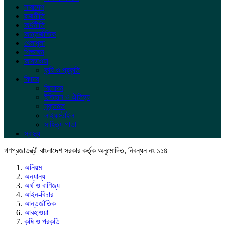
সারাদেশ
রাজনীতি
অর্থনীতি
আন্তর্জাতিক
খেলাধুলা
শিক্ষাঙ্গন
আবহাওয়া
কৃষি ও প্রকৃতি
ফিচার
বিনোদন
ইতিহাস ও ঐতিহ্য
মুক্তমত
লাইফস্টাইল
সাহিত্য পাতা
স্বাস্থ্য
গণপ্রজাতন্ত্রী বাংলাদেশ সরকার কর্তৃক অনুমোদিত, নিবন্ধন নং ১১৪
অনিয়ম
অন্যান্য
অর্থ ও বাণিজ্য
আইন-বিচার
আন্তর্জাতিক
আবহাওয়া
কৃষি ও প্রকৃতি