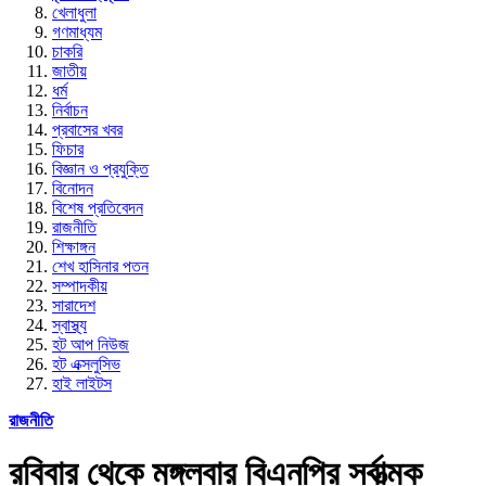
খেলাধুলা
গণমাধ্যম
চাকরি
জাতীয়
ধর্ম
নির্বাচন
প্রবাসের খবর
ফিচার
বিজ্ঞান ও প্রযুক্তি
বিনোদন
বিশেষ প্রতিবেদন
রাজনীতি
শিক্ষাঙ্গন
শেখ হাসিনার পতন
সম্পাদকীয়
সারাদেশ
স্বাস্থ্য
হট আপ নিউজ
হট এক্সলুসিভ
হাই লাইটস
রাজনীতি
রবিবার থেকে মঙ্গলবার বিএনপির সর্বাত্মক