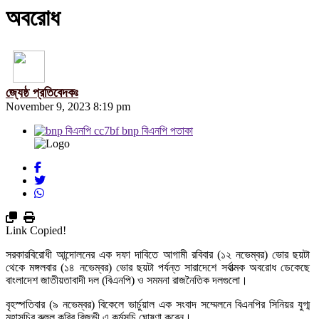
অবরোধ
জ্যেষ্ঠ প্রতিবেদকঃ
November 9, 2023 8:19 pm
Link Copied!
সরকারবিরোধী আন্দোলনের এক দফা দাবিতে আগামী রবিবার (১২ নভেম্বর) ভোর ছয়টা
থেকে মঙ্গলবার (১৪ নভেম্বর) ভোর ছয়টা পর্যন্ত সারাদেশে সর্বাত্মক অবরোধ ডেকেছে
বাংলাদেশ জাতীয়তাবাদী দল (বিএনপি) ও সমমনা রাজনৈতিক দলগুলো।
বৃহস্পতিবার (৯ নভেম্বর) বিকেলে ভার্চুয়াল এক সংবাদ সম্মেলনে বিএনপির সিনিয়র যুগ্ম
মহাসচিব রুহুল কবির রিজভী এ কর্মসূচি ঘোষণা করেন।