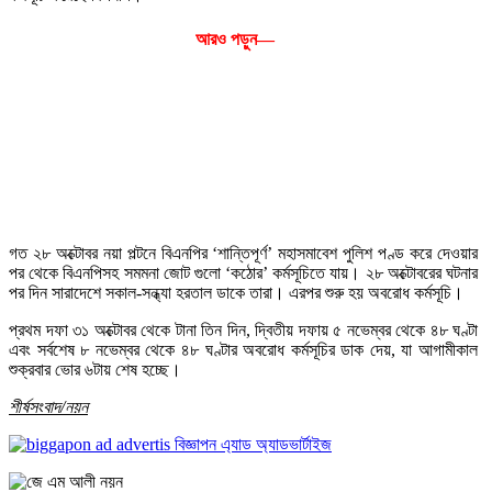
আরও পড়ুন—
গত ২৮ অক্টোবর নয়া পল্টনে বিএনপির ‘শান্তিপূর্ণ’ মহাসমাবেশ পুলিশ পণ্ড করে দেওয়ার
পর থেকে বিএনপিসহ সমমনা জোট গুলো ‘কঠোর’ কর্মসূচিতে যায়। ২৮ অক্টোবরের ঘটনার
পর দিন সারাদেশে সকাল-সন্ধ্যা হরতাল ডাকে তারা। এরপর শুরু হয় অবরোধ কর্মসূচি।
প্রথম দফা ৩১ অক্টোবর থেকে টানা তিন দিন, দ্বিতীয় দফায় ৫ নভেম্বর থেকে ৪৮ ঘণ্টা
এবং সর্বশেষ ৮ নভেম্বর থেকে ৪৮ ঘণ্টার অবরোধ কর্মসূচির ডাক দেয়, যা আগামীকাল
শুক্রবার ভোর ৬টায় শেষ হচ্ছে।
শীর্ষসংবাদ/নয়ন