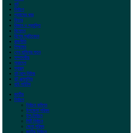
ধর্ম
নির্বাচন
প্রবাসের খবর
ফিচার
বিজ্ঞান ও প্রযুক্তি
বিনোদন
বিশেষ প্রতিবেদন
রাজনীতি
শিক্ষাঙ্গন
শেখ হাসিনার পতন
সম্পাদকীয়
সারাদেশ
স্বাস্থ্য
হট আপ নিউজ
হট এক্সলুসিভ
হাই লাইটস
জাতীয়
নির্বাচন
নির্বাচন কমিশন
উপজেলা পরিষদ
উপ-নির্বাচন
সিটি নির্বাচন
জেলা পরিষদ
জাতীয় নির্বাচন