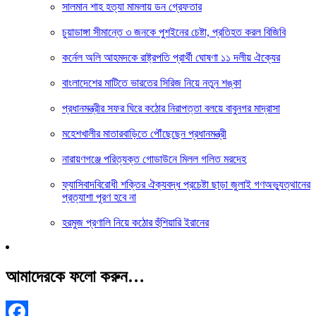
সালমান শাহ হত্যা মামলায় ডন গ্রেফতার
চুয়াডাঙ্গা সীমান্তে ৩ জনকে পুশইনের চেষ্টা, প্রতিহত করল বিজিবি
কর্নেল অলি আহমদকে রাষ্ট্রপতি প্রার্থী ঘোষণা ১১ দলীয় ঐক্যের
বাংলাদেশের মাটিতে ভারতের সিরিজ নিয়ে নতুন শঙ্কা
প্রধানমন্ত্রীর সফর ঘিরে কঠোর নিরাপত্তা বলয়ে বাবুনগর মাদ্রাসা
মহেশখালীর মাতারবাড়িতে পৌঁছেছেন প্রধানমন্ত্রী
নারায়ণগঞ্জে পরিত্যক্ত গোডাউনে মিলল গলিত মরদেহ
ফ্যাসিবাদবিরোধী শক্তির ঐক্যবদ্ধ প্রচেষ্টা ছাড়া জুলাই গণঅভ্যুত্থানের
প্রত্যাশা পূরণ হবে না
হরমুজ প্রণালি নিয়ে কঠোর হুঁশিয়ারি ইরানের
আমাদেরকে ফলো করুন…