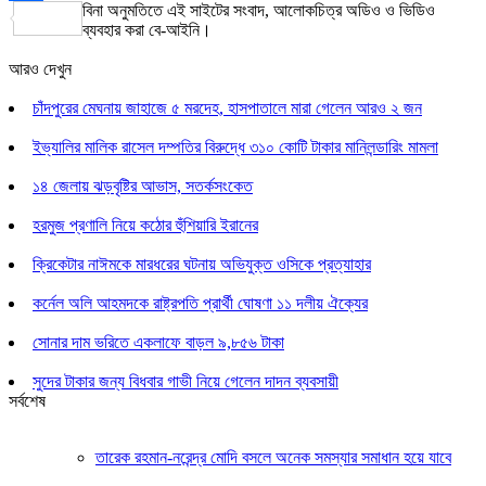
বিনা অনুমতিতে এই সাইটের সংবাদ, আলোকচিত্র অডিও ও ভিডিও
Share
ব্যবহার করা বে-আইনি।
আরও দেখুন
চাঁদপুরের মেঘনায় জাহাজে ৫ মরদেহ, হাসপাতালে মারা গেলেন আরও ২ জন
ইভ্যালির মালিক রাসেল দম্পতির বিরুদ্ধে ৩১০ কোটি টাকার মানিলন্ডারিং মামলা
১৪ জেলায় ঝড়বৃষ্টির আভাস, সতর্কসংকেত
হরমুজ প্রণালি নিয়ে কঠোর হুঁশিয়ারি ইরানের
ক্রিকেটার নাঈমকে মারধরের ঘটনায় অভিযুক্ত ওসিকে প্রত্যাহার
কর্নেল অলি আহমদকে রাষ্ট্রপতি প্রার্থী ঘোষণা ১১ দলীয় ঐক্যের
সোনার দাম ভরিতে একলাফে বাড়ল ৯,৮৫৬ টাকা
সুদের টাকার জন্য বিধবার গাভী নিয়ে গেলেন দাদন ব্যবসায়ী
সর্বশেষ
তারেক রহমান-নরেন্দ্র মোদি বসলে অনেক সমস্যার সমাধান হয়ে যাবে