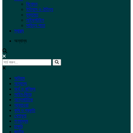
বিনোদন
ইতিহাস ও ঐতিহ্য
মুক্তমত
লাইফস্টাইল
সাহিত্য পাতা
স্বাস্থ্য
অন্যান্য
অনিয়ম
অন্যান্য
অর্থ ও বাণিজ্য
আইন-বিচার
আন্তর্জাতিক
আবহাওয়া
কৃষি ও প্রকৃতি
খেলাধুলা
গণমাধ্যম
চাকরি
জাতীয়