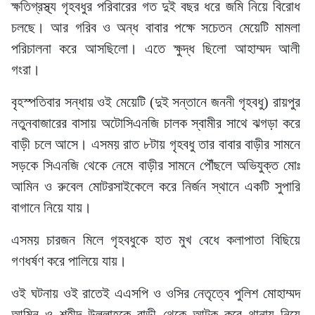
ক্ষতিগ্রস্থ্য গৃহবধুর পরিবারের গত দুই বছর ধরে জমি নিয়ে বিরোধ
চলছে। আর গরিব ও অন্ধ বাবার পক্ষে সচেতন মেয়েটি মামলা
পরিচালনা করে আসছিলো। এতে ক্ষুদ্ধ ছিলো আহাম্মদ আলী
গংরা।
বৃহস্পতিবার সন্ধায় ওই মেয়েটি (দুই সন্তানে জননী গৃহবধু) রায়পুর
নতুনবাজারের বাসায় অটোসিএনজি চালক স্বামীর সাথে ঝগড়া করে
বাড়ী চলে আসে। এসময় রাত ৮টায় গৃহবধু তার বাবার বাড়ীর সামনে
সড়কে সিএনজি থেকে নেমে বাড়ীর সামনে পৌঁছলে অভিযুক্ত মোঃ
আমিন ও রুবেল মোটরসাইকেলে করে নির্জন স্থানে একটি সুপারি
বাগানে নিয়ে যায়।
এসময় চারজন মিলে গৃহবধুকে হাত মুখ বেধে কলাপাতা বিছিয়ে
গণধর্ষণ করে পালিয়ে যায়।
ওই ঘটনায় ওই রাতেই এএসপি ও ওসির নেতৃত্বে পুলিশ মোহাম্মদ
আমিন ও শহীদ উল্লাহকে বাড়ী থেকে আটক করে থানায় নিয়ে