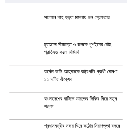
সালমান শাহ হত্যা মামলায় ডন গ্রেফতার
চুয়াডাঙ্গা সীমান্তে ৩ জনকে পুশইনের চেষ্টা,
প্রতিহত করল বিজিবি
কর্নেল অলি আহমদকে রাষ্ট্রপতি প্রার্থী ঘোষণা
১১ দলীয় ঐক্যের
বাংলাদেশের মাটিতে ভারতের সিরিজ নিয়ে নতুন
শঙ্কা
প্রধানমন্ত্রীর সফর ঘিরে কঠোর নিরাপত্তা বলয়ে