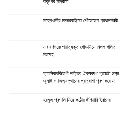
বাবুনগর মাদ্রাসা
মহেশখালীর মাতারবাড়িতে পৌঁছেছেন প্রধানমন্ত্রী
নারায়ণগঞ্জে পরিত্যক্ত গোডাউনে মিলল গলিত
মরদেহ
ফ্যাসিবাদবিরোধী শক্তির ঐক্যবদ্ধ প্রচেষ্টা ছাড়া
জুলাই গণঅভ্যুত্থানের প্রত্যাশা পূরণ হবে না
হরমুজ প্রণালি নিয়ে কঠোর হুঁশিয়ারি ইরানের