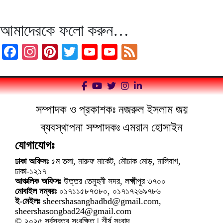
আমাদেরকে ফলো করুন…
Facebook
Instagram
Pinterest
Twitter
YouTube
YouTube
Feed
Channel
সম্পাদক ও প্রকাশকঃ নজরুল ইসলাম জয়
ব্যবস্থাপনা সম্পাদকঃ এমরান হোসাইন
যোগাযোগঃ
ঢাকা অফিসঃ
৫ম তলা, মারুফ মার্কেট, মৌচাক মোড়, মালিবাগ,
ঢাকা-১২১৭
আঞ্চলিক অফিসঃ
উত্তর তেমুহনী সদর, লক্ষ্মীপুর ৩৭০০
মোবাইল নম্বরঃ
০১৭১১৫৮৭৩৮০, ০১৭১৭২৬৯৭৮৬
ই-মেইলঃ
sheershasangbadbd@gmail.com,
sheershasongbad24@gmail.com
© ২০২৫ সর্বস্বত্ব সংরক্ষিত | শীর্ষ সংবাদ