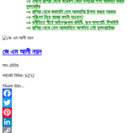
⇒
এখনো রাশিয়া থেকে কয়েকশ কোটি ডলারের পণ্য আমদানি করছে
যুক্তরাষ্ট্র
⇒
রাশিয়া থেকে জ্বালানি তেল আমদানির চিন্তা করছে সরকার
⇒
পরিবেশ নিয়ে আমরা কতটা সচেতন?
⇒
দুর্নীতিতে শীর্ষে আইনশৃঙ্খলা বাহিনী, ঘুষে পাসপোর্ট: টিআইবি
⇒
রাশিয়া থেকে তেল আমদানিতে আপত্তি নেই যুক্তরাষ্ট্রের
জে এম আলী নয়ন
সাব এডিটর
সর্বমোট নিউজ: 6252
Share this...
Facebook
Twitter
Pinterest
LinkedIn