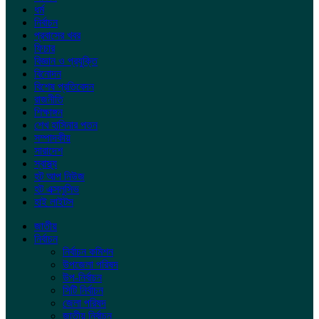
ধর্ম
নির্বাচন
প্রবাসের খবর
ফিচার
বিজ্ঞান ও প্রযুক্তি
বিনোদন
বিশেষ প্রতিবেদন
রাজনীতি
শিক্ষাঙ্গন
শেখ হাসিনার পতন
সম্পাদকীয়
সারাদেশ
স্বাস্থ্য
হট আপ নিউজ
হট এক্সলুসিভ
হাই লাইটস
জাতীয়
নির্বাচন
নির্বাচন কমিশন
উপজেলা পরিষদ
উপ-নির্বাচন
সিটি নির্বাচন
জেলা পরিষদ
জাতীয় নির্বাচন