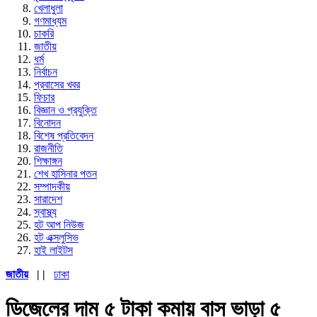
খেলাধুলা
গণমাধ্যম
চাকরি
জাতীয়
ধর্ম
নির্বাচন
প্রবাসের খবর
ফিচার
বিজ্ঞান ও প্রযুক্তি
বিনোদন
বিশেষ প্রতিবেদন
রাজনীতি
শিক্ষাঙ্গন
শেখ হাসিনার পতন
সম্পাদকীয়
সারাদেশ
স্বাস্থ্য
হট আপ নিউজ
হট এক্সলুসিভ
হাই লাইটস
জাতীয়
| |
ঢাকা
ডিজেলের দাম ৫ টাকা কমায় বাস ভাড়া ৫