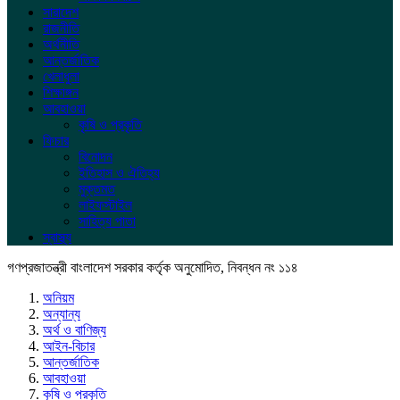
সারাদেশ
রাজনীতি
অর্থনীতি
আন্তর্জাতিক
খেলাধুলা
শিক্ষাঙ্গন
আবহাওয়া
কৃষি ও প্রকৃতি
ফিচার
বিনোদন
ইতিহাস ও ঐতিহ্য
মুক্তমত
লাইফস্টাইল
সাহিত্য পাতা
স্বাস্থ্য
গণপ্রজাতন্ত্রী বাংলাদেশ সরকার কর্তৃক অনুমোদিত, নিবন্ধন নং ১১৪
অনিয়ম
অন্যান্য
অর্থ ও বাণিজ্য
আইন-বিচার
আন্তর্জাতিক
আবহাওয়া
কৃষি ও প্রকৃতি