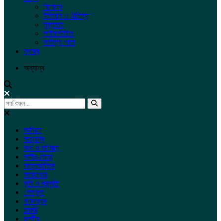
বিনোদন
ইতিহাস ও ঐতিহ্য
মুক্তমত
লাইফস্টাইল
সাহিত্য পাতা
স্বাস্থ্য
অন্যান্য
অনিয়ম
অন্যান্য
অর্থ ও বাণিজ্য
আইন-বিচার
আন্তর্জাতিক
আবহাওয়া
কৃষি ও প্রকৃতি
খেলাধুলা
গণমাধ্যম
চাকরি
জাতীয়