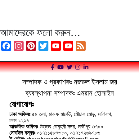
আমাদেরকে ফলো করুন…
Facebook
Instagram
Pinterest
Twitter
YouTube
YouTube
Feed
Channel
সম্পাদক ও প্রকাশকঃ নজরুল ইসলাম জয়
ব্যবস্থাপনা সম্পাদকঃ এমরান হোসাইন
যোগাযোগঃ
ঢাকা অফিসঃ
৫ম তলা, মারুফ মার্কেট, মৌচাক মোড়, মালিবাগ,
ঢাকা-১২১৭
আঞ্চলিক অফিসঃ
উত্তর তেমুহনী সদর, লক্ষ্মীপুর ৩৭০০
মোবাইল নম্বরঃ
০১৭১১৫৮৭৩৮০, ০১৭১৭২৬৯৭৮৬