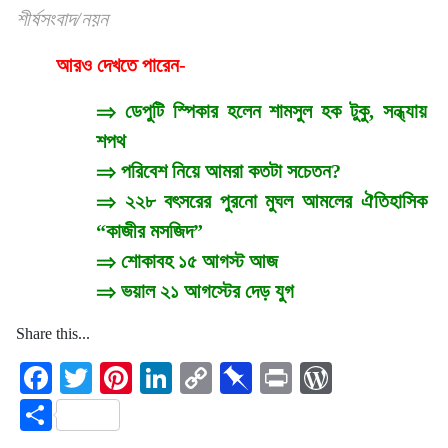
শীর্ষসংবাদ/নয়ন
আরও দেখতে পারেন-
⇒
ডেপুটি স্পিকার হলেন শামসুল হক টুকু, সন্ধ্যায়
শপথ
⇒
পরিবেশ নিয়ে আমরা কতটা সচেতন?
⇒
২২৮ বৎসরের পুরনো মুঘল আমলের ঐতিহাসিক
“কাজীর মসজিদ”
⇒
শোকাবহ ১৫ আগস্ট আজ
⇒
ভয়াল ২১ আগস্টের দেড় যুগ
Share this...
Facebook
Twitter
Pinterest
LinkedIn
Copy
Pinboard
Print
WordPre
Link
Share