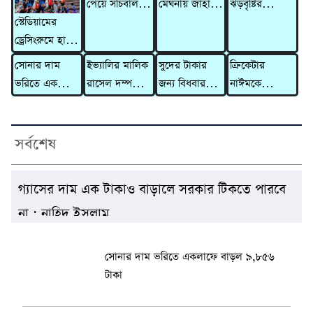
পেয়ে সচিবালয়
মেঘনায় জাহাজে
ঝড়বৃষ্টির
স্টেডিয়ামের
ছাড়লেন ১১
৫ মরদেহ,
আভাস,
ড্রেসিংরুমে হাতে
দলের নেতারা
হাসপাতালে
সতর্কসংকেত
লেখা চিঠি রেখে
মারা গেলেন
সোনার দাম
ইভ্যালির মালিক
সুদের টাকার
ক্রিকেটার
যুক্তরাষ্ট্র ছাড়ল
আরও ২ জন
ভরিতে একলাফে
রাসেল দম্পতির
জন্য বিধবার
নাঈমকে
ইরান
বাড়ল ৯,৮৫৬
বিরুদ্ধে ৩১০
গাভী নিয়ে
মারধরের ঘটনায়
টাকা
কোটি টাকার
গেলেন দাদন
অভিযুক্ত ওসিকে
মানিলন্ডারিং
ব্যবসায়ী
প্রত্যাহার
সর্বশেষ
মামলা
গ্যাসের দাম এক টাকাও বাড়ালে সরকার টিকতে পারবে
না : নাহিদ ইসলাম
সোনার দাম ভরিতে একলাফে বাড়ল ৯,৮৫৬
টাকা